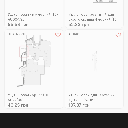
Ущільнювач 4мм чорний (10-
Ущільнювач зовнішній для
AU004/25)
сухого скління 4 чорний (10-
55.54 грн
52.33 грн
KAU1004CZ)
10-AU22/30
AU1681
Ущільнювач чорний (10-
Ущільнювач для наружних
AU22/30)
відливів (AU1681)
43.25 грн
107.87 грн