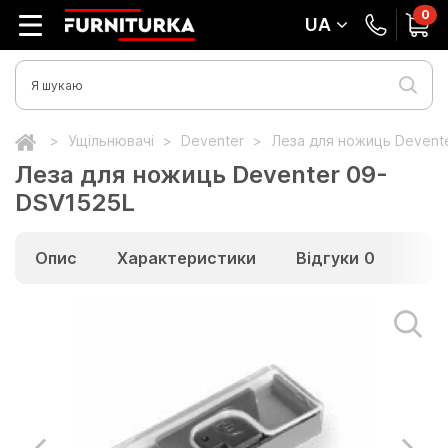
0
UA
Ущільнювачі
Deventer
Леза для ножиць Devent
Леза для ножиць Deventer 09-
DSV1525L
Опис
Характеристики
Відгуки
0