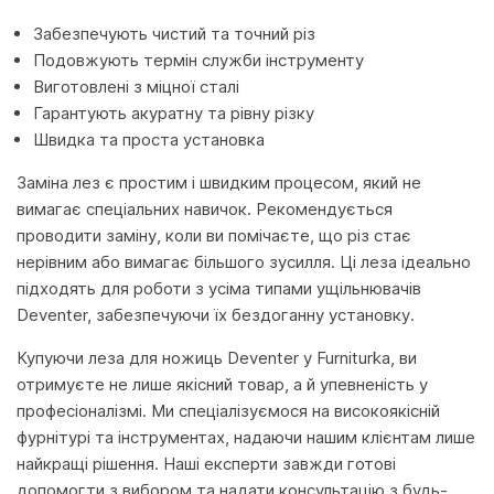
Забезпечують чистий та точний різ
Подовжують термін служби інструменту
Виготовлені з міцної сталі
Гарантують акуратну та рівну різку
Швидка та проста установка
Заміна лез є простим і швидким процесом, який не
вимагає спеціальних навичок. Рекомендується
проводити заміну, коли ви помічаєте, що різ стає
нерівним або вимагає більшого зусилля. Ці леза ідеально
підходять для роботи з усіма типами ущільнювачів
Deventer, забезпечуючи їх бездоганну установку.
Купуючи леза для ножиць Deventer у Furniturka, ви
отримуєте не лише якісний товар, а й упевненість у
професіоналізмі. Ми спеціалізуємося на високоякісній
фурнітурі та інструментах, надаючи нашим клієнтам лише
найкращі рішення. Наші експерти завжди готові
допомогти з вибором та надати консультацію з будь-