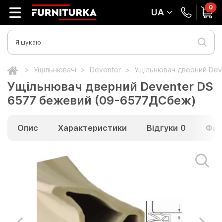
0
UA
Ущільнювачі
Deventer
Ущільнювач дверний De
Ущільнювач дверний Deventer DS
6577 бежевий (09-6577ДСбеж)
Опис
Характеристики
Відгуки
0
Фай