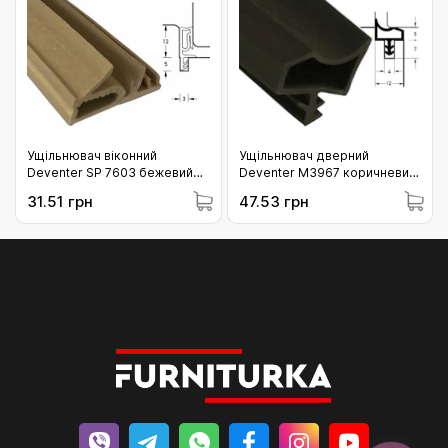
Ущільнювач віконний
Ущільнювач дверний
Deventer SP 7603 бежевий
Deventer M3967 коричневий
(09-7603СПбеж)
(Німеччина) (09-3967МкГ)
31.51 грн
47.53 грн