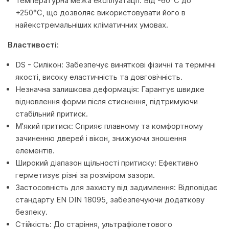
Температурна межа експлуатації: Від -60°C до
+250°C, що дозволяє використовувати його в
найекстремальніших кліматичних умовах.
Властивості:
DS - Силікон: Забезпечує виняткові фізичні та термічні
якості, високу еластичність та довговічність.
Незначна залишкова деформація: Гарантує швидке
відновлення форми після стиснення, підтримуючи
стабільний притиск.
М'який притиск: Сприяє плавному та комфортному
зачиненню дверей і вікон, знижуючи зношення
елементів.
Широкий діапазон щільності притиску: Ефективно
герметизує різні за розміром зазори.
Застосовність для захисту від задимлення: Відповідає
стандарту EN DIN 18095, забезпечуючи додаткову
безпеку.
Стійкість: До старіння, ультрафіолетового