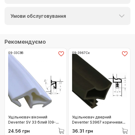
Умови обслуговування
Рекомендуємо
09-33СВб
09-3967Ск
Ущільнювач віконний
Ущільнювач дверний
Deventer SV 33 білий (09-
Deventer S3967 коричневий
33СВб)
(09-3967Ск)
24.56 грн
36.31 грн