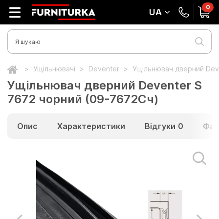
0
UA
Ущільнювачі
Deventer
Ущільнювач дверний Dev
Ущільнювач дверний Deventer S
7672 чорний (09-7672Сч)
Опис
Характеристики
Відгуки
0
Фай