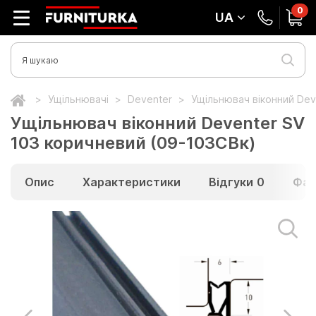
0
UA
Ущільнювачі
Deventer
Ущільнювач віконний Dev
Ущільнювач віконний Deventer SV
103 коричневий (09-103СВк)
Опис
Характеристики
Відгуки
0
Фай