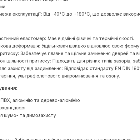
вий
ежа експлуатації: Від -40°C до +180°C, що дозволяє викори
тичний еластомер: Має відмінні фізичні та термічні якості.
кова деформація: Ущільнювач швидко відновлює свою форму п
ритиску: Забезпечує плавне та щільне зачинення дверей та ві
он щільності притиску: Підходить для різних типів зазорів, 
для захисту від задимлення: Відповідає стандарту EN DIN 180
старіння, ультрафіолетового випромінювання та озону.
ування:
, ПВХ, алюмінію та дерево-алюмінію
вхідні двері
ля шумо- та димозахисту
ність: Забезпечує надійну герметизацію та звукоізоляцію.