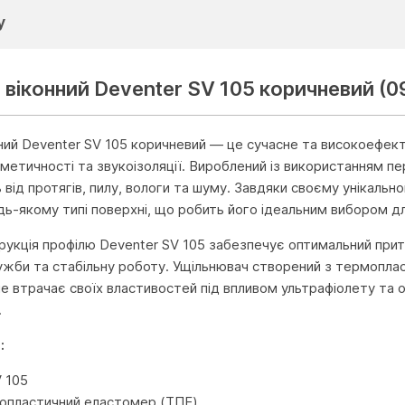
у
 віконний Deventer SV 105 коричневий (
ний Deventer SV 105 коричневий — це сучасне та високоефек
метичності та звукоізоляції. Вироблений із використанням пе
 від протягів, пилу, вологи та шуму. Завдяки своєму унікаль
дь-якому типі поверхні, що робить його ідеальним вибором д
рукція профілю Deventer SV 105 забезпечує оптимальний при
ужби та стабільну роботу. Ущільнювач створений з термопла
е втрачає своїх властивостей під впливом ультрафіолету та о
.
:
V 105
мопластичний еластомер (ТПЕ)