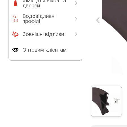
Хімія для вікон та
дверей
Водовідливні
профілі
Зовнішні відливи
Оптовим клієнтам