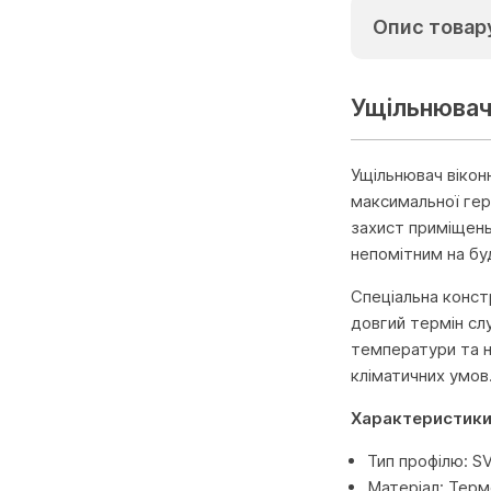
Опис товар
Ущільнювач
Ущільнювач вікон
максимальної гер
захист приміщень
непомітним на бу
Спеціальна конст
довгий термін сл
температури та н
кліматичних умов
Характеристики
Тип профілю: S
Матеріал: Тер