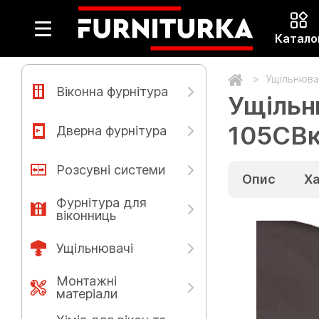
Катало
Ущільнюва
Віконна фурнітура
Ущільн
105СВк
Дверна фурнітура
Розсувні системи
Опис
Х
Фурнітура для
віконниць
Ущільнювачі
Монтажні
матеріали