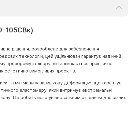
09-105СВк)
тивне рішення, розроблене для забезпечення
редових технологій, цей ущільнювач гарантує надійний
ному прозорому кольору, він залишається практично
ля естетично вимогливих проєктів.
тиск та мінімальну залишкову деформацію, що гарантує
стичного еластомеру, який витримує екстремальні
зону. Це робить його універсальним рішенням для різних