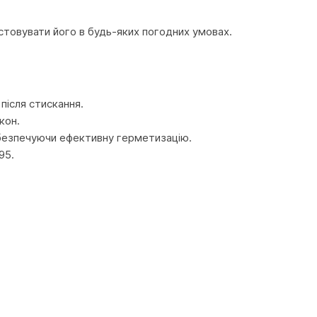
стовувати його в будь-яких погодних умовах.
ісля стискання.
кон.
забезпечуючи ефективну герметизацію.
95.