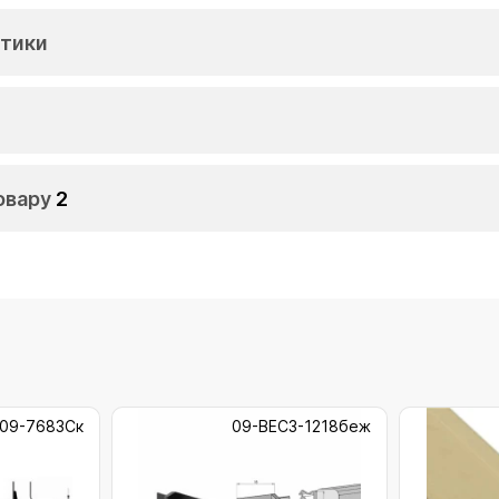
тики
овару
2
09-7683Ск
09-ВЕС3-1218беж