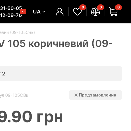
0
0
0
331-60-05
UA
312-09-76
евий (09-105СВк)
V 105 коричневий (09-
у
2
ул 09-105СВк
Предзамовлення
9.90 грн