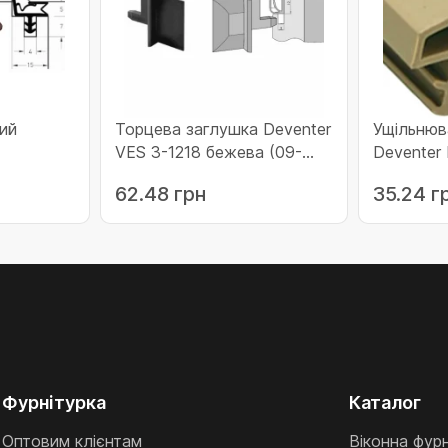
ий
Торцева заглушка Deventer
Ущільнюв
VES 3-1218 бежева (09-
Deventer
683Ск)
ВЕС3-1218беж)
(09-729
62.48 грн
35.24 г
Фурнітурка
Каталог
Оптовим клієнтам
Віконна фур