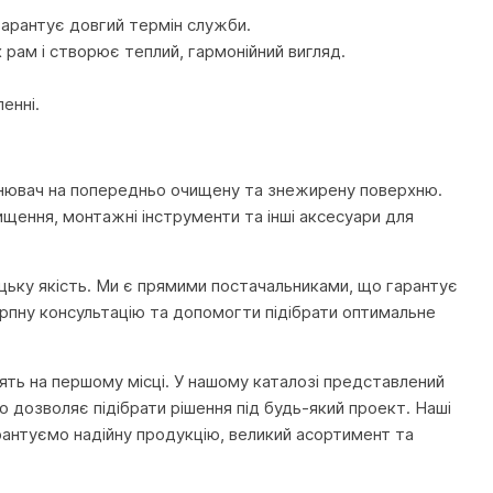
 гарантує довгий термін служби.
 рам і створює теплий, гармонійний вигляд.
енні.
нювач на попередньо очищену та знежирену поверхню.
ищення, монтажні інструменти та інші аксесуари для
ецьку якість. Ми є прямими постачальниками, що гарантує
черпну консультацію та допомогти підібрати оптимальне
тоять на першому місці. У нашому каталозі представлений
 дозволяє підібрати рішення під будь-який проект. Наші
рантуємо надійну продукцію, великий асортимент та