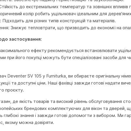
 Стійкість до екстремальних температур та зовнішніх впливів
Коричневий колір робить ущільнювач ідеальним для дерев'яних
: Підходить для різних типів конструкцій та матеріалів.
ня: Знижує тепловтрати, що призводить до економії на опал
одо застосування:
максимального ефекту рекомендується встановлювати ущіль
ми при його покупці можуть бути спеціалізовані засоби для ч
ач Deventer SV 105 у Furniturka, ви обираєте оригінальну нім
укції та доступні ціни. Наші фахівці завжди готові надати ви
го проєкту.
агазин, де якість товарів та високий рівень обслуговування с
ропейських брендових комплектуючих для вікон та дверей, що
глибокі знання і завжди готові допомогти з вибором. Ми га
іс, якому можна довіряти.