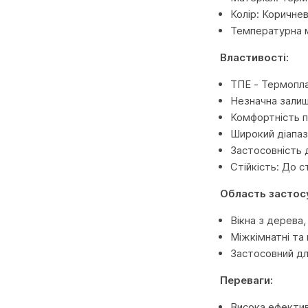
Колір: Коричне
Температурна м
Властивості:
ТПЕ - Термоплас
Незначна залиш
Комфортність п
Широкий діапаз
Застосовність 
Стійкість: До 
Область застос
Вікна з дерева
Міжкімнатні та 
Застосовний д
Переваги:
Висока ефектив