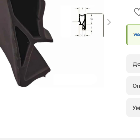
До
Оп
Ум