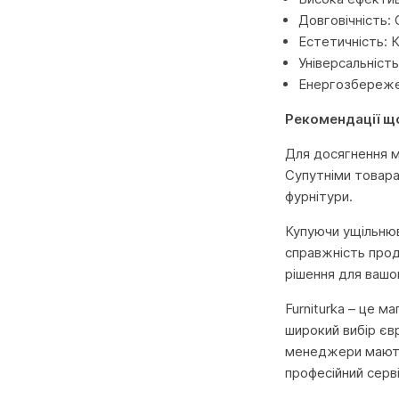
Довговічність:
Естетичність: 
Універсальність
Енергозбережен
Рекомендації щ
Для досягнення 
Супутніми товара
фурнітури.
Купуючи ущільнюв
справжність прод
рішення для вашо
Furniturka – це м
широкий вибір єв
менеджери мають 
професійний серв