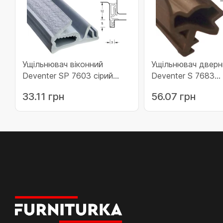
Ущільнювач віконний
Ущільнювач дверн
Deventer SP 7603 сірий
Deventer S 7683
Німеччина (09-7603СПсГ)
коричневий (09-7
33.11 грн
56.07 грн