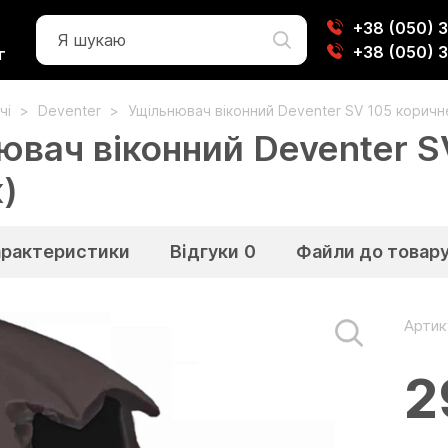
+38 (050) 
+38 (050) 
г
чі
Deventer
Ущільнювач віконний Deventer SV 105 коричн
ювач віконний Deventer S
)
арактеристики
Відгуки
0
Файли до товар
Артик
2