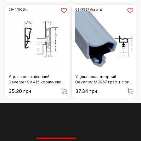
09-415СВк
09-3967Мсер гр
Ущільнювач віконний
Ущільнювач дверний
Deventer SV 415 коричневий
Deventer M3967 графіт сірий
(09-415СВк)
РАЛ 7024 (Німеччина) (09-
35.20 грн
37.34 грн
3967Мсер гр)