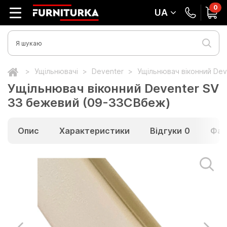
0
UA
Ущільнювачі
Deventer
Ущільнювач віконний De
Ущільнювач віконний Deventer SV
33 бежевий (09-33СВбеж)
Опис
Характеристики
Відгуки
0
Фай