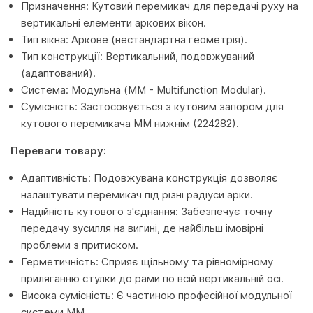
Призначення: Кутовий перемикач для передачі руху на
вертикальні елементи аркових вікон.
Тип вікна: Аркове (нестандартна геометрія).
Тип конструкції: Вертикальний, подовжуваний
(адаптований).
Система: Модульна (MM - Multifunction Modular).
Сумісність: Застосовується з кутовим запором для
кутового перемикача MM нижнім (224282).
Переваги товару:
Адаптивність: Подовжувана конструкція дозволяє
налаштувати перемикач під різні радіуси арки.
Надійність кутового з'єднання: Забезпечує точну
передачу зусилля на вигині, де найбільш імовірні
проблеми з притиском.
Герметичність: Сприяє щільному та рівномірному
приляганню стулки до рами по всій вертикальній осі.
Висока сумісність: Є частиною професійної модульної
системи MM.