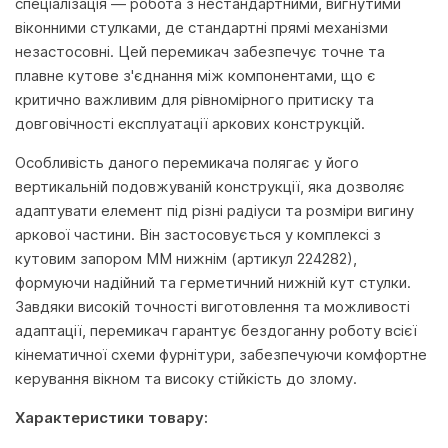
спеціалізація — робота з нестандартними, вигнутими
віконними стулками, де стандартні прямі механізми
незастосовні. Цей перемикач забезпечує точне та
плавне кутове з'єднання між компонентами, що є
критично важливим для рівномірного притиску та
довговічності експлуатації аркових конструкцій.
Особливість даного перемикача полягає у його
вертикальній подовжуваній конструкції, яка дозволяє
адаптувати елемент під різні радіуси та розміри вигину
аркової частини. Він застосовується у комплексі з
кутовим запором MM нижнім (артикул 224282),
формуючи надійний та герметичний нижній кут стулки.
Завдяки високій точності виготовлення та можливості
адаптації, перемикач гарантує бездоганну роботу всієї
кінематичної схеми фурнітури, забезпечуючи комфортне
керування вікном та високу стійкість до злому.
Характеристики товару: