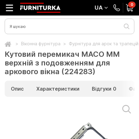
0
UA
Віконна фурнітура
Фурнітура для арок та трапеці
Кутовий перемикач MACO MM
верхній з подовженням для
аркового вікна (224283)
Опис
Характеристики
Відгуки
0
Фай