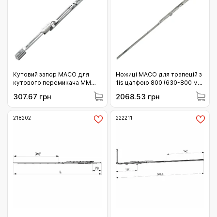
Кутовий запор MACO для
Ножиці MACO для трапецій з
кутового перемикача MM
1is цапфою 800 (630-800 мм)
нижній для аркового вікна
(208892)
307.67 грн
2068.53 грн
(224282)
218202
222211