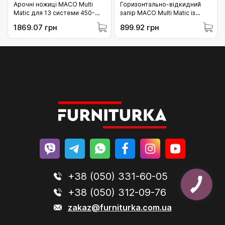
Арочні ножиці MACO Multi
Горизонтально-відкидний
Matic для 13 системи 450-
запір MACO Multi Matic із
1625 (L=745 мм) без цапф
підйомним клином з 1 iS
1869.07 грн
899.92 грн
(218202)
цапфою 450–1300 мм
(L=568.5 мм) (222211)
+38 (050) 331-60-05
+38 (050) 312-09-76
zakaz@furniturka.com.ua