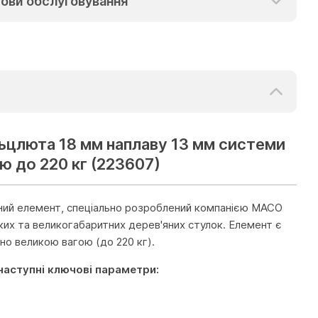
ови обслуговування
цлюта 18 мм наплаву 13 мм системи
ю до 220 кг (223607)
ний елемент, спеціально розроблений компанією MACO
ких та великогабаритних дерев'яних стулок. Елемент є
о великою вагою (до 220 кг).
наступні ключові параметри: