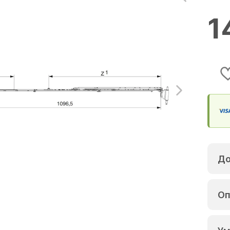
1
До
Оп