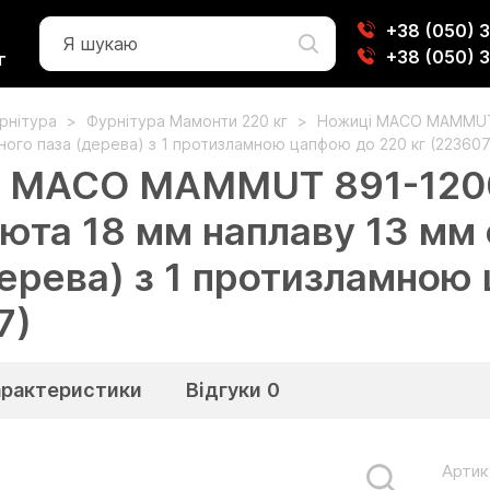
+38 (050) 
+38 (050) 
г
урнітура
Фурнітура Мамонти 220 кг
Ножиці MACO MAMMUT 8
ного паза (дерева) з 1 протизламною цапфою до 220 кг (223607
 MACO MAMMUT 891-1200 
юта 18 мм наплаву 13 мм
дерева) з 1 протизламною
7)
арактеристики
Відгуки
0
Артик