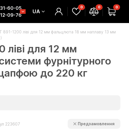
0
0
0
331-60-05
UA
312-09-76
91-1200 ліві для 12 мм фальцлюта 18 мм наплаву 13 мм
)
ліві для 12 мм
 системи фурнітурного
 цапфою до 220 кг
ул 223607
Предзамовлення