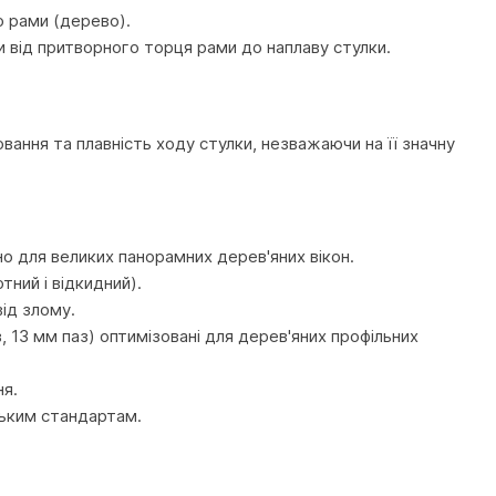
ю рами (дерево).
 від притворного торця рами до наплаву стулки.
ання та плавність ходу стулки, незважаючи на її значну
но для великих панорамних дерев'яних вікон.
ний і відкидний).
ід злому.
 13 мм паз) оптимізовані для дерев'яних профільних
ня.
ським стандартам.