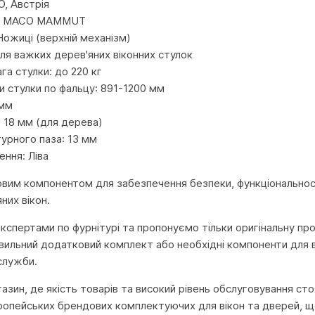
, Австрія
а: MACO MAMMUT
Ножиці (верхній механізм)
ля важких дерев'яних віконних стулок
га стулки: до 220 кг
и стулки по фальцу: 891-1200 мм
 мм
: 18 мм (для дерева)
урного паза: 13 мм
ення: Ліва
овим компонентом для забезпечення безпеки, функціональнос
них вікон.
 експертами по фурнітурі та пропонуємо тільки оригінальну п
авильний додатковий комплект або необхідні компоненти для 
служби.
агазин, де якість товарів та високий рівень обслуговування с
ропейських брендових комплектуючих для вікон та дверей, що