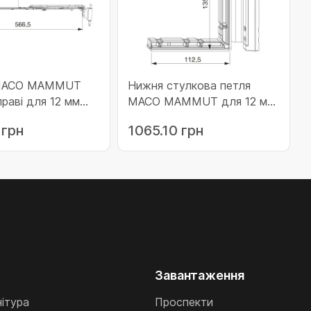
 MACO MAMMUT
Нижня стулкова петля
раві для 12 мм
MACO MAMMUT для 12 мм
а 18 мм наплава
фальцлюту 18 мм наплава
 грн
1065.10 грн
3 мм системи
фальца (дерево) 13 мм
ного паза (дерева)
системи фурнітурного паза
 (223602)
права до 220 кг (210611)
Завантаження
нітура
Проспекти