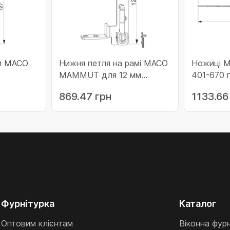
ми MACO
Нижня петля на рамі MACO
Ножиці
MAMMUT для 12 мм
401-670 п
фами до
фальцлюта 18 мм наплава
фальцлют
869.47 грн
1133.66
1)
фальца (дерево) з 9 мм
фальца 1
посадковими цапфами ліва
фурнітур
до 220 кг (210595)
до 220 кг
Фурнітурка
Каталог
Оптовим клієнтам
Віконна фур