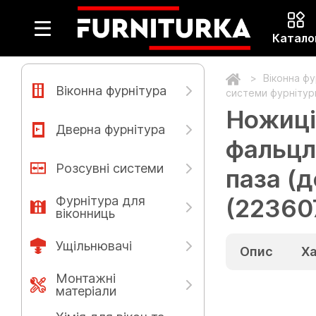
Катало
Віконна ф
Віконна фурнітура
системи фурнітур
Ножиці
Дверна фурнітура
фальцл
Розсувні системи
паза (
Фурнітура для
(22360
віконниць
Ущільнювачі
Опис
Х
Монтажні
матеріали