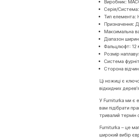
Виробник: MACO
Серія/Систем
Тип елемента: 
Призначення: Д
Максимальна ва
Діапазон ширин
Фальцлюфт: 12
Розмір наплаву
Система фурніт
Сторона відчин
Ці ножиці є ключ
відкидних дерев'я
У Furniturka ми є
вам підібрати пр
тривалий термін 
Furniturka – це м
широкий вибір єв