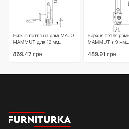
Нижня петля на рамі MACO
Верхня петля ра
MAMMUT для 12 мм
MAMMUT з 9 мм
фальцлюта 18 мм наплава
посадковими цап
869.47 грн
489.91 грн
фальца (дерево) з 9 мм
220 кг ліва (21060
посадковими цапфами
права до 220 кг (210594)