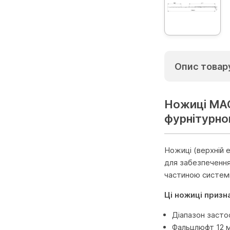
Опис товар
Ножиці MAC
фурнітурног
Ножиці (верхній
для забезпечення
частиною системи
Ці ножиці призн
Діапазон застос
Фальцлюфт 12 м