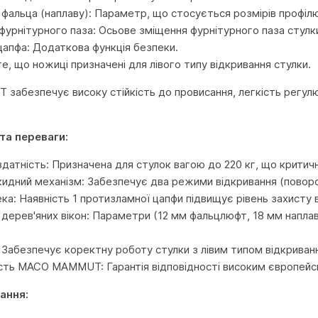
 фальца (наплаву): Параметр, що стосується розмірів профіл
фурнітурного паза: Осьове зміщення фурнітурного паза стулки
цапфа: Додаткова функція безпеки.
 те, що ножиці призначені для лівого типу відкривання стулки.
абезпечує високу стійкість до провисання, легкість регулюв
та переваги:
здатність: Призначена для стулок вагою до 220 кг, що критич
идний механізм: Забезпечує два режими відкривання (поворот
ка: Наявність 1 протизламної цапфи підвищує рівень захисту в
 дерев'яних вікон: Параметри (12 мм фальцлюфт, 18 мм наплав,
: Забезпечує коректну роботу стулки з лівим типом відкриван
ість MACO MAMMUT: Гарантія відповідності високим європей
ання: