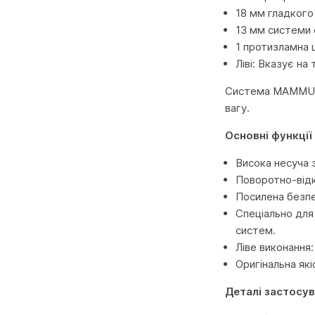
18 мм гладкого
13 мм системи 
1 протизламна 
Ліві: Вказує на
Система MAMMUT з
вагу.
Основні функції 
Висока несуча 
Поворотно-відк
Посилена безпе
Спеціально для
систем.
Ліве виконання
Оригінальна як
Деталі застосув