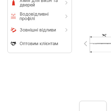
Хімія для вікон та
дверей
Водовідливні
профілі
Зовнішні відливи
Оптовим клієнтам