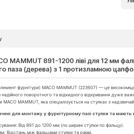
Ум
у
O MAMMUT 891-1200 ліві для 12 мм фаль
о паза (дерева) з 1 протизламною цапфо
 елемент фурнітури) MACO MAMMUT (223607) — це високоміц
 надійного поворотного та відкидного відкривання дуже важ
 MACO MAMMUT, яка спеціалізується на стулках з надзвичайн
ачені для монтажу у фурнітурному пазі стулки та мають 
ування: Від 891 до 1200 мм (по ширині стулки по фальцу).
м: Відстань між фальцами стулки та рами.