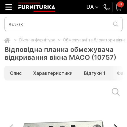
0
UA
Віконна фурнітура
Обмежувачі та блокатори вікна
Відповідна планка обмежувача
відкривання вікна MACO (10757)
Опис
Характеристики
Відгуки
1
Фай