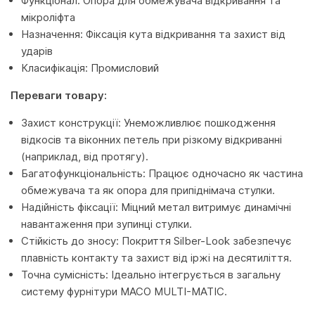
Функціонал: Опора для обмежувача відкривання та
мікроліфта
Назначення: Фіксація кута відкривання та захист від
ударів
Класифікація: Промисловий
Переваги товару:
Захист конструкції: Унеможливлює пошкодження
відкосів та віконних петель при різкому відкриванні
(наприклад, від протягу).
Багатофункціональність: Працює одночасно як частина
обмежувача та як опора для припіднімача стулки.
Надійність фіксації: Міцний метал витримує динамічні
навантаження при зупинці стулки.
Стійкість до зносу: Покриття Silber-Look забезпечує
плавність контакту та захист від іржі на десятиліття.
Точна сумісність: Ідеально інтегрується в загальну
систему фурнітури MACO MULTI-MATIC.