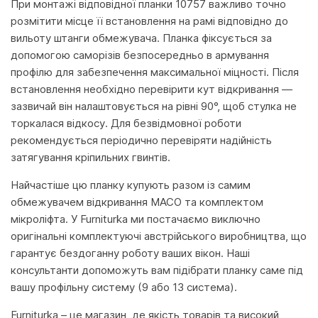
При монтажі відповідної планки 10757 важливо точно
розмітити місце її встановлення на рамі відповідно до
вильоту штанги обмежувача. Планка фіксується за
допомогою саморізів безпосередньо в армування
профілю для забезпечення максимальної міцності. Після
встановлення необхідно перевірити кут відкривання —
зазвичай він налаштовується на рівні 90°, щоб стулка не
торкалася відкосу. Для безвідмовної роботи
рекомендується періодично перевіряти надійність
затягування кріпильних гвинтів.
Найчастіше цю планку купують разом із самим
обмежувачем відкривання MACO та комплектом
мікроліфта. У Furniturka ми постачаємо виключно
оригінальні комплектуючі австрійського виробництва, що
гарантує бездоганну роботу ваших вікон. Наші
консультанти допоможуть вам підібрати планку саме під
вашу профільну систему (9 або 13 система).
Furniturka – це магазин, де якість товарів та високий