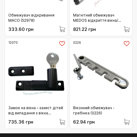
Обмежувач відкривання
Магнітний обмежувач
MACO (52978)
MEDOS відкриття вікна/
балконних дверей Windyy
333.60 грн
821.22 грн
(05-Win.000.160H)
12070
0226
Замок на вікна – захист дітей
Віконний обмежувач -
від випадання з вікна
гребінка (0226)
(коричневий) MACO (12070)
735.36 грн
62.94 грн