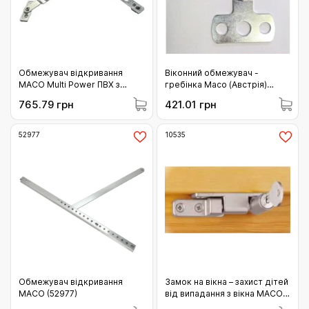
Обмежувач відкривання
Віконний обмежувач -
MACO Multi Power ПВХ з
гребінка Масо (Австрія)
наконечником Тип 1 довжина
(101673)
765.79 грн
421.01 грн
L= 187 мм срібло (103625)
52977
10535
Обмежувач відкривання
Замок на вікна – захист дітей
MACO (52977)
від випадання з вікна MACO
(10535)