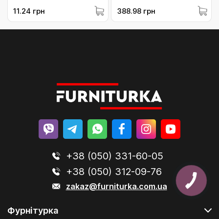
середнього зовнішнього
11.24 грн
388.98 грн
54783 (41339)
+38 (050) 331-60-05
+38 (050) 312-09-76
КНОПКА
ЗВ'ЯЗКУ
zakaz@furniturka.com.ua
Фурнітурка