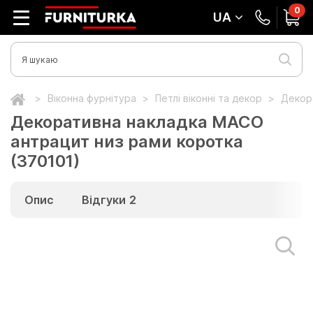
0
UA
Віконна фурнітура
Петлі віконні та декор
Декор
Декоративна накладка MACO
антрацит низ рами коротка
(370101)
Опис
Відгуки
2