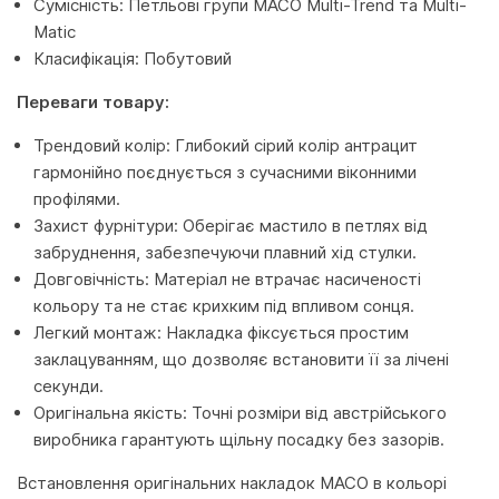
Сумісність: Петльові групи MACO Multi-Trend та Multi-
Matic
Класифікація: Побутовий
Переваги товару:
Трендовий колір: Глибокий сірий колір антрацит
гармонійно поєднується з сучасними віконними
профілями.
Захист фурнітури: Оберігає мастило в петлях від
забруднення, забезпечуючи плавний хід стулки.
Довговічність: Матеріал не втрачає насиченості
кольору та не стає крихким під впливом сонця.
Легкий монтаж: Накладка фіксується простим
заклацуванням, що дозволяє встановити її за лічені
секунди.
Оригінальна якість: Точні розміри від австрійського
виробника гарантують щільну посадку без зазорів.
Встановлення оригінальних накладок MACO в кольорі