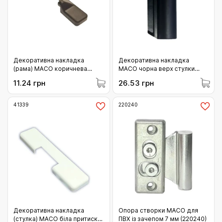
Декоративна накладка
Декоративна накладка
(рама) MACO коричнева
MACO чорна верх стулки
притиску середнього
(42193)
11.24 грн
26.53 грн
зовнішнього 54783 (41343)
41339
220240
Декоративна накладка
Опора створки MACO для
(стулка) MACO біла притиску
ПВХ із зачепом 7 мм (220240)