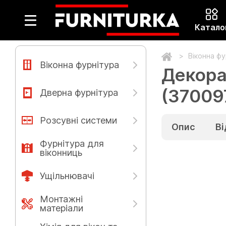
Катало
Віконна ф
Віконна фурнітура
Декора
(37009
Дверна фурнітура
Розсувні системи
Опис
Ві
Фурнітура для
віконниць
Ущільнювачі
Монтажні
матеріали