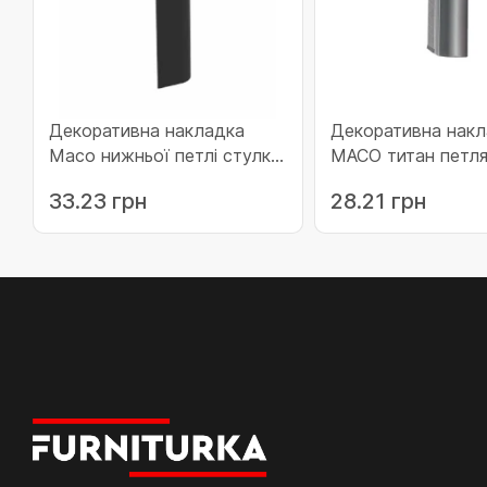
Декоративна накладка
Декоративна накл
Maco нижньої петлі стулки
MACO титан петл
для дерева без кріплення в
(42107)
33.23 грн
28.21 грн
наплав права чорна
(43518)