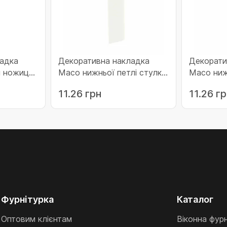
адка
Декоративна накладка
Декорати
я ножиць
Maco нижньої петлі стулки
Maco ниж
для дерева без кріплення в
для дерев
11.26 грн
11.26 г
наплав права біла (41740)
наплав п
(42598)
Фурнітурка
Каталог
Оптовим клієнтам
Віконна фур