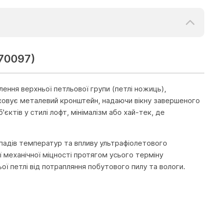
70097)
ння верхньої петльової групи (петлі ножиць),
иховує металевий кронштейн, надаючи вікну завершеного
єктів у стилі лофт, мінімалізм або хай-тек, де
епадів температур та впливу ультрафіолетового
ї механічної міцності протягом усього терміну
ьої петлі від потрапляння побутового пилу та вологи.