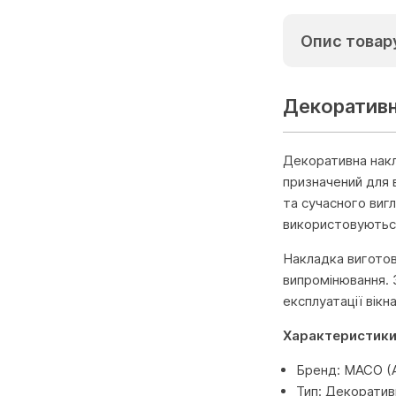
Опис товар
Декоративн
Декоративна накл
призначений для 
та сучасного вигл
використовуються 
Накладка виготов
випромінювання. 
експлуатації вікн
Характеристики
Бренд: MACO (А
Тип: Декоратив