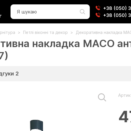
+38 (050) 
+38 (050) 
г
урнітура
Петлі віконні та декор
Декоративна накладка MA
тивна накладка MACO ан
7)
дгуки
2
Артик
4