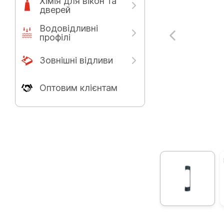
Хімія для вікон та
дверей
Водовідливні
профілі
Зовнішні відливи
Оптовим клієнтам