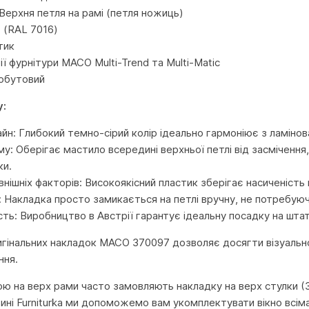
Верхня петля на рамі (петля ножиць)
т (RAL 7016)
тик
ії фурнітури MACO Multi-Trend та Multi-Matic
Побутовий
у:
йн: Глибокий темно-сірий колір ідеально гармоніює з ламіно
у: Оберігає мастило всередині верхньої петлі від засмічення
ки.
внішніх факторів: Високоякісний пластик зберігає насиченість 
 Накладка просто замикається на петлі вручну, не потребуюч
сть: Виробництво в Австрії гарантує ідеальну посадку на штат
гінальних накладок MACO 370097 дозволяє досягти візуальної 
ння.
ою на верх рами часто замовляють накладку на верх стулки (3
зині Furniturka ми допоможемо вам укомплектувати вікно всім