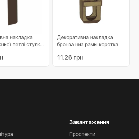
вна накладка
Декоративна накладка
ньої петлі стулки
бронза низ рамы коротка
а без кріплення в
рн
11.26 грн
рава коричнева
Завантаження
нітура
Проспекти