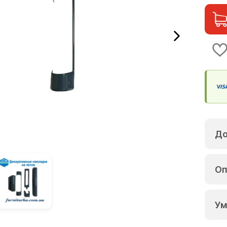
До
Оп
Ум