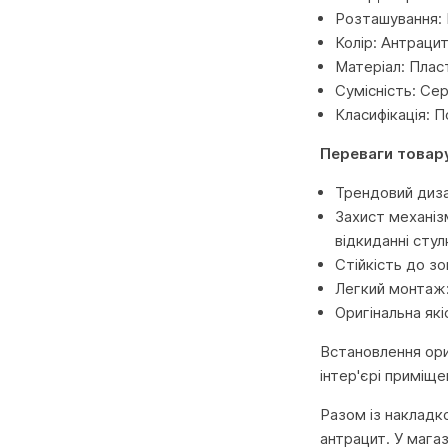
Розташування: 
Колір: Антраци
Матеріал: Плас
Сумісність: Сер
Класифікація: 
Переваги товар
Трендовий диза
Захист механізм
відкиданні стул
Стійкість до зо
Легкий монтаж:
Оригінальна які
Встановлення ори
інтер'єрі приміще
Разом із накладк
антрацит. У мага