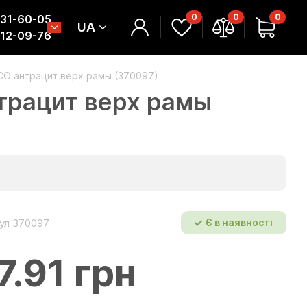
0
0
0
331-60-05
UA
312-09-76
CO антрацит верх рамы (370097)
трацит верх рамы
ул 370097
Є в наявності
7.91 грн