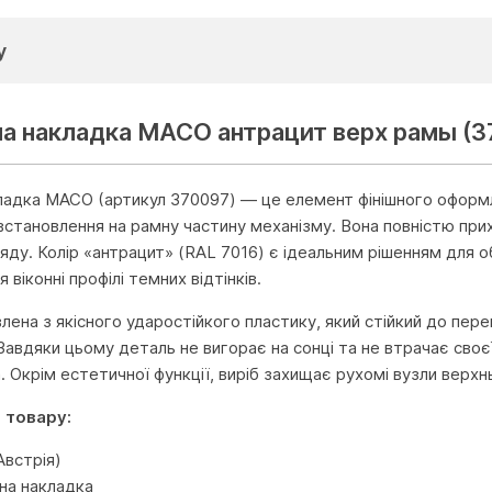
у
а накладка MACO антрацит верх рамы (3
адка MACO (артикул 370097) — це елемент фінішного оформле
встановлення на рамну частину механізму. Вона повністю пр
яду. Колір «антрацит» (RAL 7016) є ідеальним рішенням для об'
віконні профілі темних відтінків.
лена з якісного ударостійкого пластику, який стійкий до пер
Завдяки цьому деталь не вигорає на сонці та не втрачає своє
а. Окрім естетичної функції, виріб захищає рухомі вузли верхн
 товару:
встрія)
на накладка