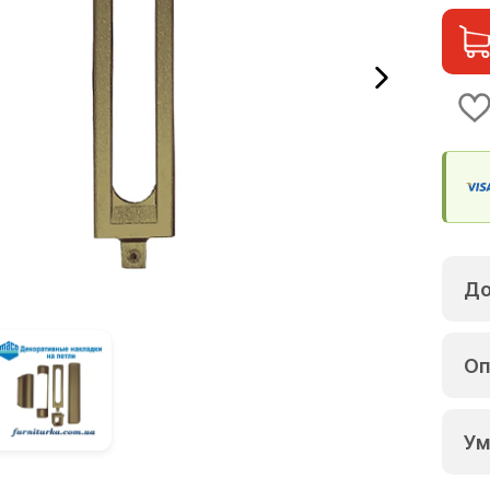
До
Оп
Ум