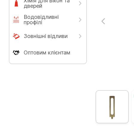
Хімія для вікон та
дверей
Водовідливні
профілі
Зовнішні відливи
Оптовим клієнтам