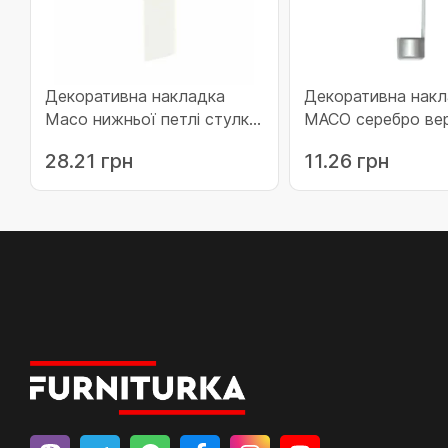
Декоративна накладка
Декоративна накл
Maco нижньої петлі стулки
MACO серебро ве
для дерева без кріплення в
(43761)
28.21 грн
11.26 грн
наплав ліва титан (42063)