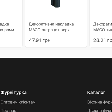
адка
Декоративна накладка
Декорати
рх рами
MACO антрацит верх
MACO тит
стулки (370098)
(42095)
47.91 грн
28.21 г
Фурнітурка
Каталог
Оптовим клієнтам
Віконна фур
Про нас
Дверна фурн