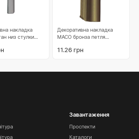
вна накладка
Декоративна накладка
ан низ стулки
MACO бронза петля
ножиць (42105)
рн
11.26 грн
Завантаження
нітура
Проспекти
ітура
Каталоги