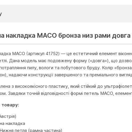
у
а накладка MACO бронза низ рами довга 
адка MACO (артикул 41752) — це естетичний елемент віконно
етлі. Дана модель має подовжену форму («довга»), що дозволя
потрапляння пилу, вологи та побутового бруду. Колір «бронза»
гон), надаючи конструкції завершеного та преміального вигля
лена з високоякісного пластику, який стійкий до ультрафіолет
сом. Завдяки точній відповідності формі петель MACO, елемен
 товару:
встрія)
на накладка
Нижня петля (рамна частина)