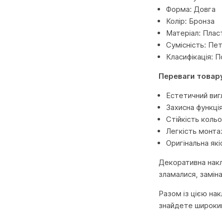
Форма: Довга
Колір: Бронза
Матеріал: Плас
Сумісність: Пет
Класифікація: 
Переваги товар
Естетичний виг
Захисна функці
Стійкість коль
Легкість монта
Оригінальна які
Декоративна накл
зламалися, заміна
Разом із цією нак
знайдете широкий