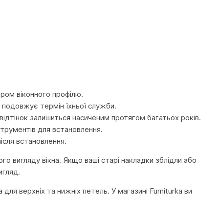
ором віконного профілю.
 подовжує термін їхньої служби.
 відтінок залишиться насиченим протягом багатьох років.
струментів для встановлення.
після встановлення.
го вигляду вікна. Якщо ваші старі накладки зблідли або
игляд.
для верхніх та нижніх петель. У магазині Furniturka ви