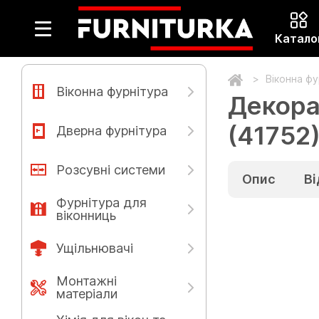
Катало
Віконна ф
Віконна фурнітура
Декора
(41752
Дверна фурнітура
Розсувні системи
Опис
Ві
Фурнітура для
віконниць
Ущільнювачі
Монтажні
матеріали