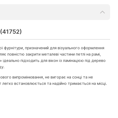
(41752)
ї фурнітури, призначений для візуального оформлення
є повністю закрити металеві частини петлі на рамі,
 ідеально підходить для вікон із ламінацією під дерево
ду.
ового випромінювання, не вигорає на сонці та не
т легко встановлюється та надійно тримається на місці.