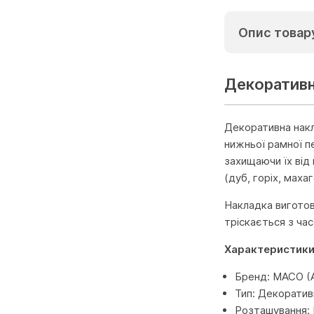
Опис товар
Декоративн
Декоративна накл
нижньої рамної п
захищаючи їх від 
(дуб, горіх, маха
Накладка виготов
тріскається з ча
Характеристики
Бренд: MACO (А
Тип: Декоратив
Розташування: 