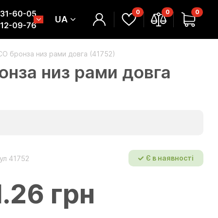
0
0
0
331-60-05
UA
312-09-76
O бронза низ рами довга (41752)
нза низ рами довга
ул 41752
Є в наявності
1.26 грн