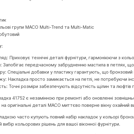
тик
льові групи MACO Multi-Trend та Multi-Matic
Побутовий
у:
ляд: Приховує технічні деталі фурнітури, гармоніюючи з коль
я: Запобігає передчасному забрудненню мастила в петлях, що
ору: Спеціальні добавки у пластику гарантують, що бронзовий
жу: Накладка просто замикається на петлі, не потребуючи ін
сть: Точні розміри забезпечують відсутність щілин та люфтів 
адка 41752 є незамінною при ремонті або оновленні зовнішньо
 на оригінальні деталі MACO миттєво поверне вікну охайний в
ладкою часто купують повний набір накладок у кольорі бронза 
 вибір кольорових рішень для вашої віконної фурнітури.