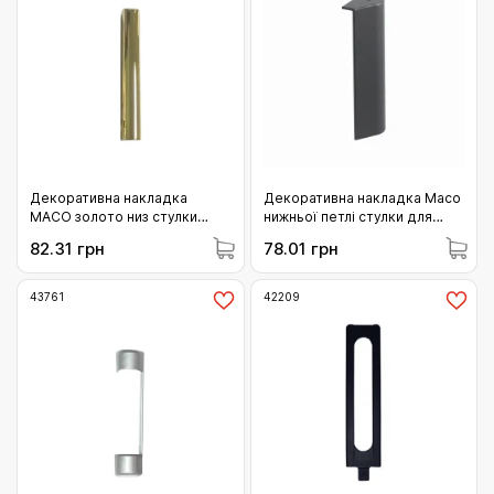
Декоративна накладка
Декоративна накладка Maco
MACO золото низ стулки
нижньої петлі стулки для
(42094)
дерева без кріплення в
82.31 грн
78.01 грн
наплав права антрацит
(372062)
43761
42209