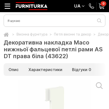
0
UA
Віконна фурнітура
Петлі віконні та декор
Декора
Декоративна накладка Maco
нижньої фальцевої петлі рами AS
DT права біла (43622)
Опис
Характеристики
Відгуки
0