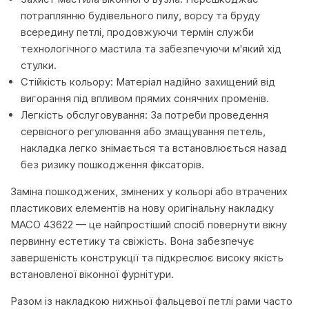
потраплянню будівельного пилу, ворсу та бруду
всередину петлі, продовжуючи термін служби
технологічного мастила та забезпечуючи м'який хід
стулки.
Стійкість кольору: Матеріал надійно захищений від
вигорання під впливом прямих сонячних променів.
Легкість обслуговування: За потреби проведення
сервісного регулювання або змащування петель,
накладка легко знімається та встановлюється назад
без ризику пошкодження фіксаторів.
Заміна пошкоджених, змінених у кольорі або втрачених
пластикових елементів на нову оригінальну накладку
MACO 43622 — це найпростіший спосіб повернути вікну
первинну естетику та свіжість. Вона забезпечує
завершеність конструкції та підкреслює високу якість
встановленої віконної фурнітури.
Разом із накладкою нижньої фальцевої петлі рами часто