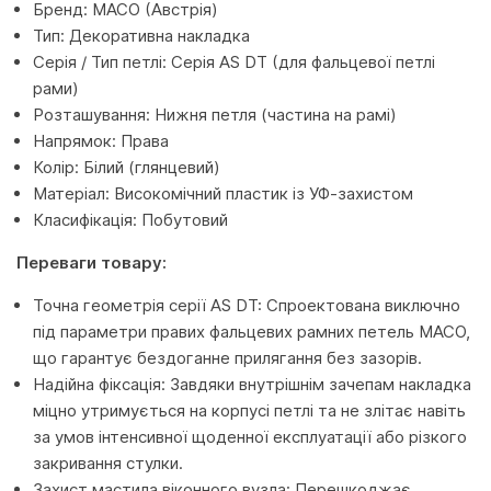
Бренд: MACO (Австрія)
Тип: Декоративна накладка
Серія / Тип петлі: Серія AS DT (для фальцевої петлі
рами)
Розташування: Нижня петля (частина на рамі)
Напрямок: Права
Колір: Білий (глянцевий)
Матеріал: Високомічний пластик із УФ-захистом
Класифікація: Побутовий
Переваги товару:
Точна геометрія серії AS DT: Спроектована виключно
під параметри правих фальцевих рамних петель MACO,
що гарантує бездоганне прилягання без зазорів.
Надійна фіксація: Завдяки внутрішнім зачепам накладка
міцно утримується на корпусі петлі та не злітає навіть
за умов інтенсивної щоденної експлуатації або різкого
закривання стулки.
Захист мастила віконного вузла: Перешкоджає