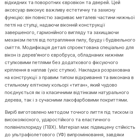
відкидних та поворотних євровікон та дверей. Цей
аксесуар виконує важливу естетичну та захисну
функцію: він повністю закриває металеві частини нижньої
петлі на стулці, надаючи віконній конструкції
завершеного, гармонійного вигляду та захищаючи
механізм петлі від потрапляння пилу, бруду і будівельного
сміття. Модифікація деталі спроектована спеціально для
вікон із дерев'яного євробруса, обладнаних нижніми
стулковими петлями без додаткового фіксуючого
кріплення в наплав (укіс стулки). Накладка розрахована
на конструкції з правим типом відкривання та виконана в
стильному елітному кольорі «титан», який чудово
поєднується як із класичними відтінками натурального
дерева, так і з сучасними лакофарбовими покриттями.
Виріб виготовлено методом точного лиття під тиском із
високоякісного, ударостійкого та еластичного
полівінілхлориду (ПВХ). Матеріал має підвищену стійкість
до ультрафіолетового (УФ) випромінювання, завдяки