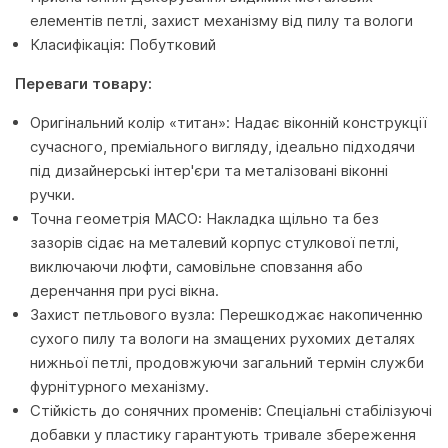
елементів петлі, захист механізму від пилу та вологи
Класифікація: Побутковий
Переваги товару:
Оригінальний колір «титан»: Надає віконній конструкції
сучасного, преміального вигляду, ідеально підходячи
під дизайнерські інтер'єри та металізовані віконні
ручки.
Точна геометрія MACO: Накладка щільно та без
зазорів сідає на металевий корпус стулкової петлі,
виключаючи люфти, самовільне сповзання або
деренчання при русі вікна.
Захист петльового вузла: Перешкоджає накопиченню
сухого пилу та вологи на змащених рухомих деталях
нижньої петлі, продовжуючи загальний термін служби
фурнітурного механізму.
Стійкість до сонячних променів: Спеціальні стабілізуючі
добавки у пластику гарантують тривале збереження