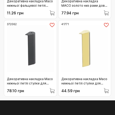
Декоративна накладка Maco
Декоративна накладка
нижньої фальцевої петлі
MACO золото низ рами довга
рами AS DT ліва біла (43623)
(41763)
11.26 грн
77.94 грн
372062
41771
Декоративна накладка Maco
Декоративна накладка Maco
нижньої петлі стулки для
нижньої петлі стулки для
дерева без кріплення в
дерева без кріплення в
78.10 грн
44.59 грн
наплав права антрацит
наплав ліва золото (41771)
(372062)