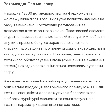
Рекомендації по монтажу
Накладка 42060 встановлюється на фінішному етапі
монтажу вікна після того, як стулка повністю навішена на
раму та виконано її остаточне регулювання за
допомогою шестигранного ключа. Пластиковий елемент
акуратно насувається на металевий корпус нижньої петлі
стулки з правого боку до характерного легкого
клацання, що свідчить про повну фіксацію внутрішніх пазів
накладки на виступах петлі. При проведенні щорічного
технічного обслуговування вікна (очищення та змащення
петель) накладка легко знімається невеликим зусиллям
вгору.
В інтернет-магазині Furniturka представлена виключно
оригінальна продукція австрійського бренду MACO. Наші
технічні спеціалісти допоможуть вам безпомилково
підібрати фурнітурні елементи та комплектуючі під
технічні параметри вашої віконної системи.