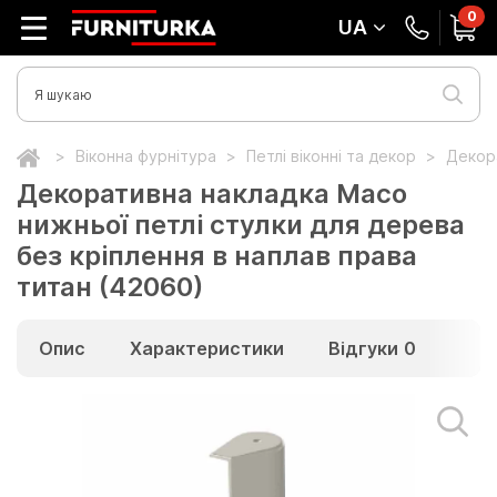
0
UA
Віконна фурнітура
Петлі віконні та декор
Декора
Декоративна накладка Maco
нижньої петлі стулки для дерева
без кріплення в наплав права
титан (42060)
Опис
Характеристики
Відгуки
0