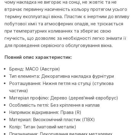
чому накладка не вигорає на сонці, не жовтіє та не
втрачає первинну насиченість кольору протягом усього
терміну експлуатації вікна. Пластик є інертним до впливу
побутової хімії та атмосферних опадів, не тріскається
при температурних коливаннях та зберігає свою
гнучкість, що дозволяє за необхідності легко знімати її
для проведення сервісного обслуговування вікна.
Повний опис характеристик:
Бренд: MACO (Австрія)
Тип елемента: Декоративна накладка фурнітури
Розташування: Нижня петля на стулці (стулкова
частина)
Матеріал профілю: Дерево (дерев'яний євробрус)
Особливість петлі: Без кріплення в наплав
Напрямок відкривання: Права (R)
Материал: Високомічний пластик (ПВХ)
Колір: Титан (матовий металік)
Призначення: Декорування видимих металевих