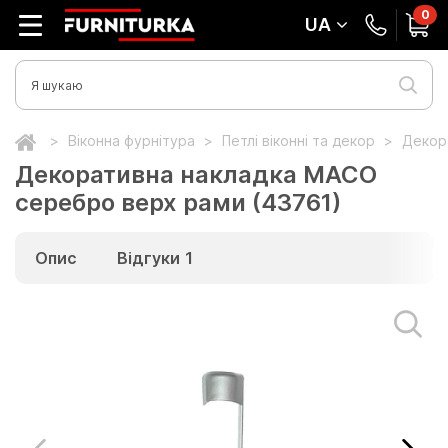
0
UA
Віконна фурнітура
Петлі віконні та декор
Декор
Декоративна накладка MACO
серебро верх рами (43761)
Опис
Відгуки
1