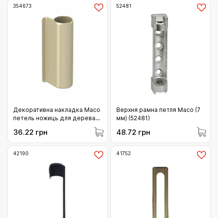
354673
52481
Декоративна накладка Maco
Верхня рамна петля Масо (7
петель ножиць для дерева
мм) (52481)
шампань (354673)
36.22 грн
48.72 грн
42190
41752