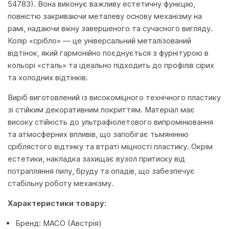
54783). Вона виконує важливу естетичну функцію,
повністю закриваючи металеву основу механізму на
рамі, надаючи вікну завершеного та сучасного вигляду.
Колір «срібло» — це універсальний металізований
відтінок, який гармонійно поєднується з фурнітурою в
кольорі «сталь» та ідеально підходить до профілів сірих
та холодних відтінків.
Виріб виготовлений із високоміцного технічного пластику
зі стійким декоративним покриттям. Матеріал має
високу стійкість до ультрафіолетового випромінювання
та атмосферних впливів, що запобігає тьмянінню
сріблястого відтінку та втраті міцності пластику. Окрім
естетики, накладка захищає вузол притиску від
потрапляння пилу, бруду та опадів, що забезпечує
стабільну роботу механізму.
Характеристики товару:
Бренд: MACO (Австрія)