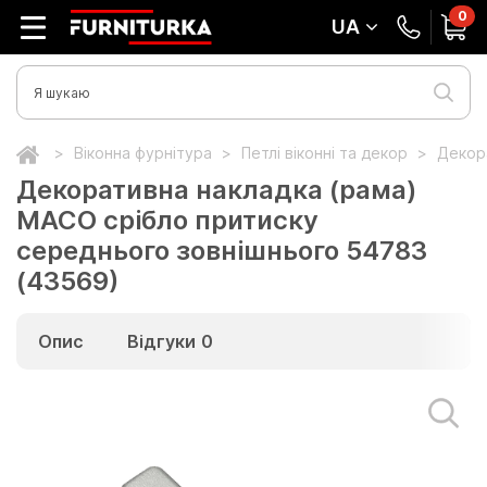
0
UA
Віконна фурнітура
Петлі віконні та декор
Декор
Декоративна накладка (рама)
MACO срібло притиску
середнього зовнішнього 54783
(43569)
Опис
Відгуки
0