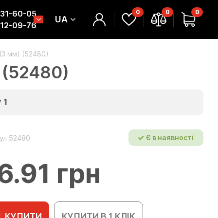
0
0
0
331-60-05
UA
312-09-76
(3 мм) (52480)
 (52480)
у
1
ул 52480
Є в наявності
6.91 грн
КУПИТИ
КУПИТИ В 1 КЛІК