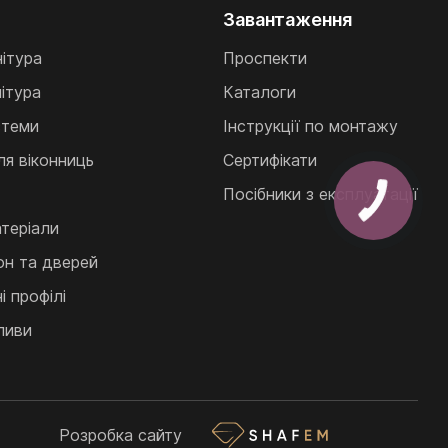
Завантаження
нітура
Проспекти
ітура
Каталоги
стеми
Інструкції по монтажу
ля віконниць
Сертифікати
Посібники з експлуатації
теріали
кон та дверей
 профілі
ливи
Розробка сайту