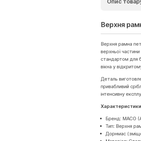
Опис товар
Верхня рам
Верхня рамна пет
верхньої частини
стандартом для б
вікна у відкрито
Деталь виготовле
привабливий срібл
інтенсивну експл
Характеристики
Бренд: MACO (А
Тип: Верхня ра
Дорнмас (зміще