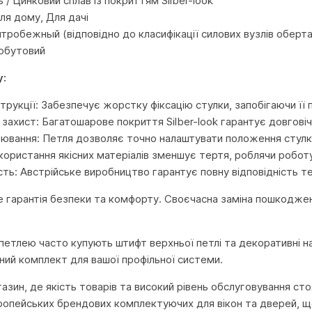
 / Цинковий сплав із покриттям Silber-look
ля дому, Для дачі
нтробежный (відповідно до класифікації силових вузлів оберт
Побутовий
у:
трукції: Забезпечує жорстку фіксацію стулки, запобігаючи її
захист: Багатошарове покриття Silber-look гарантує довговічн
лювання: Петля дозволяє точно налаштувати положення стулки 
икористання якісних матеріалів зменшує тертя, роблячи робот
сть: Австрійське виробництво гарантує повну відповідність т
 гарантія безпеки та комфорту. Своєчасна заміна пошкоджен
петлею часто купують штифт верхньої петлі та декоративні н
ьний комплект для вашої профільної системи.
агазин, де якість товарів та високий рівень обслуговування с
ропейських брендових комплектуючих для вікон та дверей, що