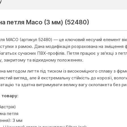
у
на петля Масо (3 мм) (52480)
ля MACO (артикул 52480) — це ключовий несучий елемент віко
 стулки з рамою. Дана модифікація розрахована на зміщення 
агатьох сучасних ПВХ-профілів. Петля працює у зв'язці з пе
му, закритому та відкидному положеннях.
на методом лиття під тиском із високоміцного сплаву з фірм
ястий вигляд, але й екстремальну стійкість до корозії, волог
уатацію та здатна витримувати велику вагу склопакета без ри
 товару:
встрія)
мна петля
ння): 3 мм