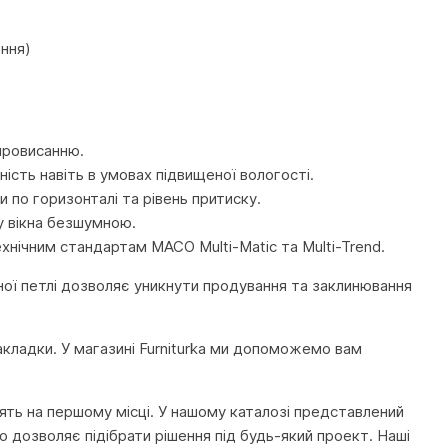
ання)
 провисанню.
ість навіть в умовах підвищеної вологості.
по горизонталі та рівень притиску.
у вікна безшумною.
ехнічним стандартам MACO Multi-Matic та Multi-Trend.
ої петлі дозволяє уникнути продування та заклинювання
акладки. У магазині Furniturka ми допоможемо вам
тоять на першому місці. У нашому каталозі представлений
 дозволяє підібрати рішення під будь-який проект. Наші