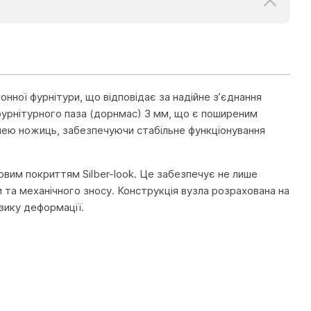
нної фурнітури, що відповідає за надійне з’єднання
фурнітурного паза (дорнмас) 3 мм, що є поширеним
тлею ножиць, забезпечуючи стабільне функціонування
овим покриттям Silber-look. Це забезпечує не лише
и та механічного зносу. Конструкція вузла розрахована на
зику деформації.