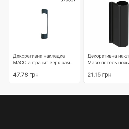
Декоративна накладка
Декоративна накл
MACO антрацит верх рамы
Maco петель нож
(370097)
дерева чорна (35
47.78 грн
21.15 грн