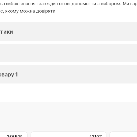
глибокі знання і завжди готові допомогти з вибором. Ми га
іс, якому можна довіряти.
тики
овару
1
356598
42107