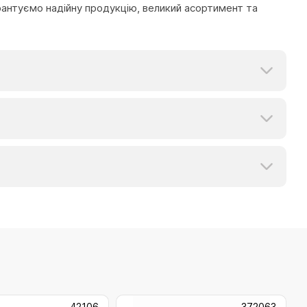
рантуємо надійну продукцію, великий асортимент та
42106
372063