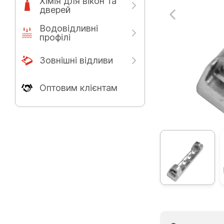
Хімія для вікон та
дверей
Водовідливні
профілі
Зовнішні відливи
Оптовим клієнтам