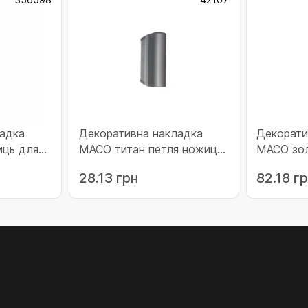
адка
Декоративна накладка
Декорати
иць для
MACO титан петля ножиць
MACO зол
6598)
(42107)
ножиць (
28.13 грн
82.18 г