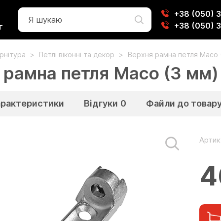
+38 (050) 
+38 (050) 
г
урнітура
Петлі віконні та декор
Верхня рамна петля Масо 
 рамна петля Масо (3 мм)
арактеристики
Відгуки
0
Файли до товар
Артик
4