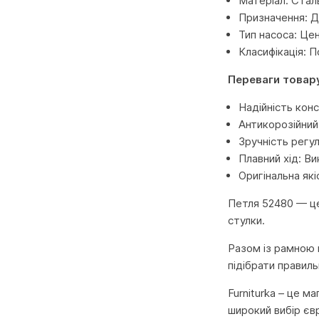
Матеріал: Сталь
Призначення: Д
Тип насоса: Це
Класифікація: 
Переваги товар
Надійність конс
Антикорозійний 
Зручність регу
Плавний хід: В
Оригінальна які
Петля 52480 — це
стулки.
Разом із рамною 
підібрати правил
Furniturka – це м
широкий вибір єв