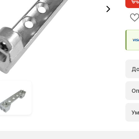
До
Оп
Ум