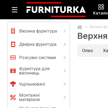
Катало
Віконна ф
Віконна фурнітура
Верхня
Дверна фурнітура
Опис
Х
Розсувні системи
Фурнітура для
віконниць
Ущільнювачі
Монтажні
матеріали