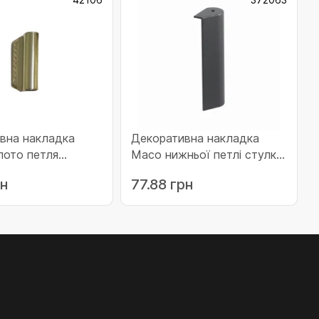
вна накладка
Декоративна накладка
ото петля
Maco нижньої петлі стулки
42106)
для дерева без кріплення в
рн
77.88 грн
наплав ліва антрацит
(372063)