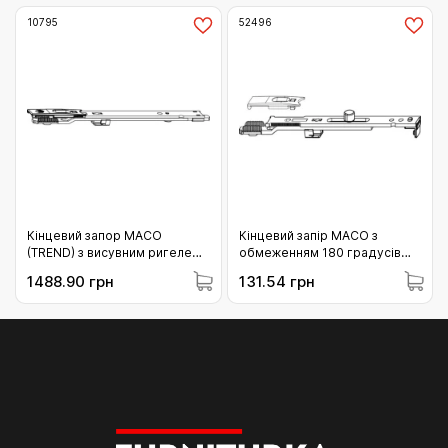
10795
52496
Кінцевий запор МАСО
Кінцевий запір МАСО з
(TREND) з висувним ригелем
обмеженням 180 градусів
(верхній) (10795)
(52496)
1488.90 грн
131.54 грн