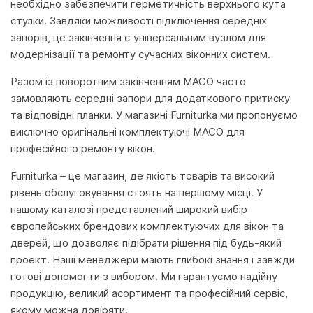
необхідно забезпечити герметичність верхнього кута
стулки. Завдяки можливості підключення середніх
запорів, це закінчення є універсальним вузлом для
модернізації та ремонту сучасних віконних систем.
Разом із поворотним закінченням MACO часто
замовляють середні запори для додаткового притиску
та відповідні планки. У магазині Furniturka ми пропонуємо
виключно оригінальні комплектуючі MACO для
професійного ремонту вікон.
Furniturka – це магазин, де якість товарів та високий
рівень обслуговування стоять на першому місці. У
нашому каталозі представлений широкий вибір
європейських брендових комплектуючих для вікон та
дверей, що дозволяє підібрати рішення під будь-який
проект. Наші менеджери мають глибокі знання і завжди
готові допомогти з вибором. Ми гарантуємо надійну
продукцію, великий асортимент та професійний сервіс,
якому можна довіряти.