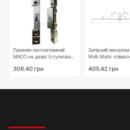
Прижим протизламний
Запірний механіз
MACO на двері (стулкова
Multi Matic співві
частина) (217584)
15 з 3 запірними 
308.40 грн
405.42 грн
FFH/FFB 1001-140
передачі (211992)