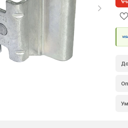
До
Оп
Ум