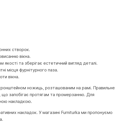
онних створок.
овисанню вікна.
м якості та зберігає естетичний вигляд деталі.
тні місця фурнітурного паза.
ти вікна.
з кронштейном ножиць, розташованим на рамі. Правильне
а, що запобігає протягам та промерзанню. Для
вною накладкою.
тивних накладок. У магазині Furniturka ми пропонуємо
а.