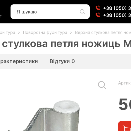
+38 (050) 
+38 (050) 
г
урнітура
Поворотна фурнітура
Верхня стулкова петля но
 стулкова петля ножиць М
арактеристики
Відгуки
0
Артик
5