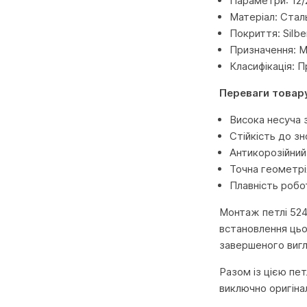
Параметри: 12/
Матеріал: Стал
Покриття: Silbe
Призначення: М
Класифікація: 
Переваги товар
Висока несуча 
Стійкість до з
Антикорозійний
Точна геометрі
Плавність робо
Монтаж петлі 524
встановлення цьо
завершеного виг
Разом із цією пе
виключно оригіна