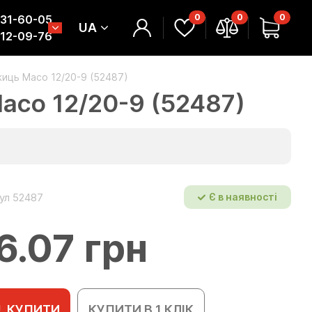
0
0
0
331-60-05
UA
312-09-76
жиць Масо 12/20-9 (52487)
асо 12/20-9 (52487)
ул 52487
Є в наявності
6.07 грн
КУПИТИ
КУПИТИ В 1 КЛІК