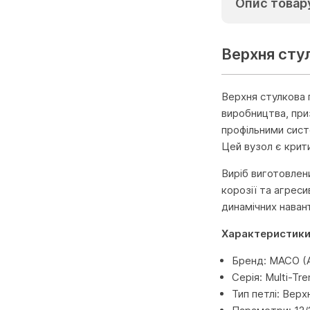
Опис товар
Верхня сту
Верхня стулкова 
виробництва, при
профільними сист
Цей вузол є крит
Виріб виготовлени
корозії та агрес
динамічних наван
Характеристики
Бренд: MACO (А
Серія: Multi-Tre
Тип петлі: Верх