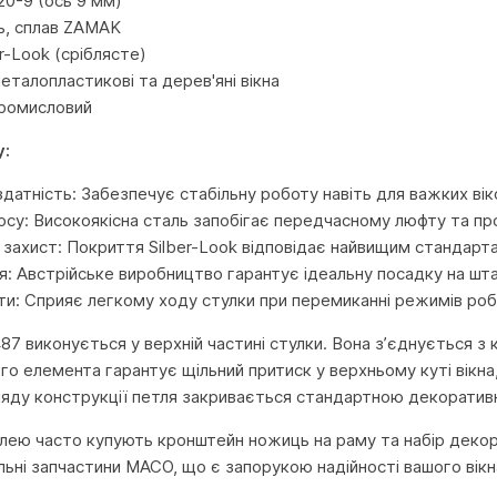
20-9 (ось 9 мм)
ь, сплав ZAMAK
r-Look (сріблясте)
еталопластикові та дерев'яні вікна
Промисловий
у:
здатність: Забезпечує стабільну роботу навіть для важких вік
носу: Високоякісна сталь запобігає передчасному люфту та пр
 захист: Покриття Silber-Look відповідає найвищим стандарта
я: Австрійське виробництво гарантує ідеальну посадку на шта
ти: Сприяє легкому ходу стулки при перемиканні режимів робо
87 виконується у верхній частині стулки. Вона з’єднується 
го елемента гарантує щільний притиск у верхньому куті вікн
ляду конструкції петля закривається стандартною декорати
тлею часто купують кронштейн ножиць на раму та набір декора
льні запчастини MACO, що є запорукою надійності вашого вікн