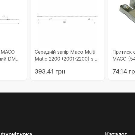
м MACO
Середній запір Maco Multi
Притиск с
сний DM
Matic 2200 (2001-2200) з 2
MACO (5
цапфами
цапфами (211927)
393.41 грн
74.14 г
0 без
Фурнітурка
Каталог