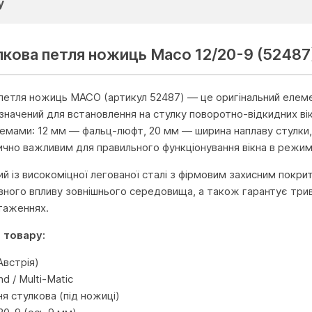
у
лкова петля ножиць Масо 12/20-9 (52487
петля ножиць MACO (артикул 52487) — це оригінальний елемен
значений для встановлення на стулку поворотно-відкидних віко
емами: 12 мм — фальц-люфт, 20 мм — ширина наплаву стулки, 
ично важливим для правильного функціонування вікна в режим
й із високоміцної легованої сталі з фірмовим захисним покрит
ивного впливу зовнішнього середовища, а також гарантує трив
таженнях.
 товару:
встрія)
nd / Multi-Matic
ня стулкова (під ножиці)