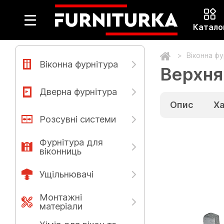
Катало
Віконна ф
Віконна фурнітура
Верхня
Дверна фурнітура
Опис
Х
Розсувні системи
Фурнітура для
віконниць
Ущільнювачі
Монтажні
матеріали