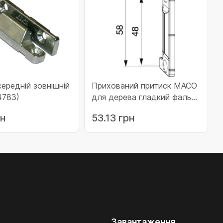
ередній зовнішній
Прихований притиск MACO
4783)
для дерева гладкий фальц
20 мм частина на коробці
рн
53.13 грн
срібний (365160)
Завантаження