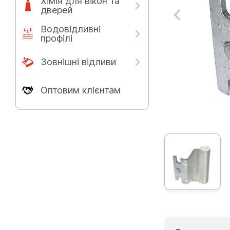
Хімія для вікон та
дверей
Водовідливні
профілі
Зовнішні відливи
Оптовим клієнтам