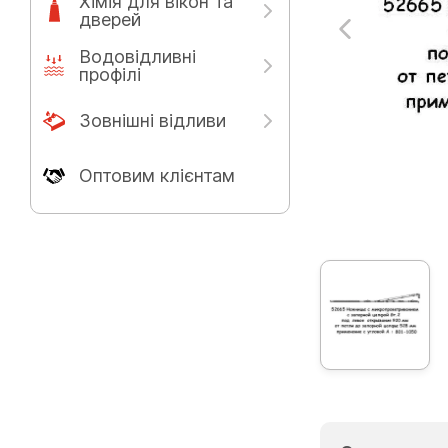
Хімія для вікон та
дверей
Водовідливні
профілі
Зовнішні відливи
Оптовим клієнтам