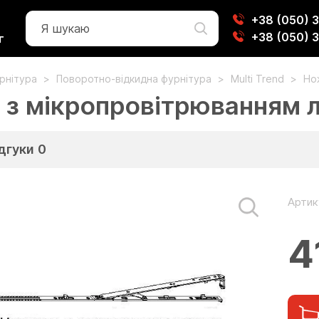
+38 (050) 
+38 (050) 
г
урнітура
Поворотно-відкидна фурнітура
Multi Trend
Нож
з мікропровітрюванням лів
дгуки
0
Артик
4