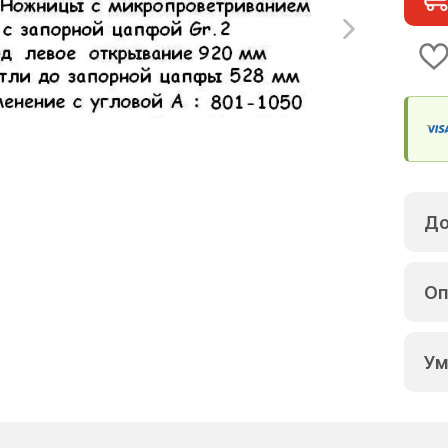
До
Оп
Ум