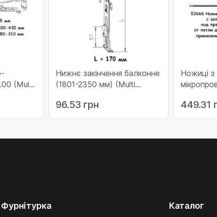
-
Нижнє закінчення балконне
Ножиці з
.00 (Multi
(1801-2350 мм) (Multi
мікропро
Trend) (52433)
Gr.3 (Mult
96.53 грн
449.31 
Фурнітурка
Каталог