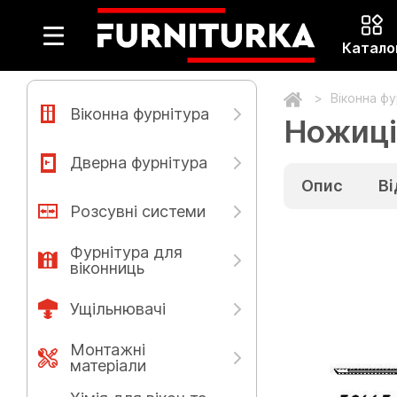
Катало
Віконна ф
Віконна фурнітура
Ножиці 
Дверна фурнітура
Опис
Ві
Розсувні системи
Фурнітура для
віконниць
Ущільнювачі
Монтажні
матеріали