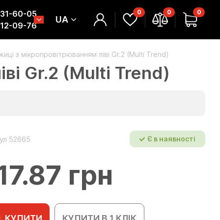
0
0
0
331-60-05
UA
312-09-76
иці з мікропровітрюванням ліві Gr.2 (Multi Trend)
і Gr.2 (Multi Trend)
ул 52665
Є в наявності
17.87 грн
КУПИТИ
КУПИТИ В 1 КЛІК