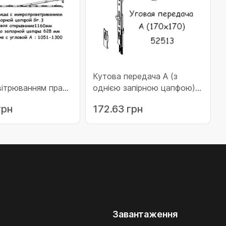
Кутова передача А (з
вітрюванням праві
однією запірною цапфою)
i Trend)
(Multi Trend)
грн
172.63 грн
Завантаження