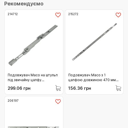
Рекомендуємо
214712
215272
Подовжувач Maco на штульп
Подовжувач Maco з 1
під звичайну цапфу
цапфою довжиною 470 мм
довжиною 235 мм MМ
MМ (215272)
299.06 грн
156.36 грн
(214712)
206197