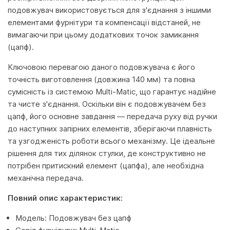
подовжувач використовується для з'єднання з іншими
елементами фурнітури та компенсації відстаней, не
вимагаючи при цьому додаткових точок замикання
(цапф).
Ключовою перевагою даного подовжувача є його
точність виготовлення (довжина 140 мм) та повна
сумісність із системою Multi-Мatic, що гарантує надійне
та чисте з'єднання. Оскільки він є подовжувачем без
цапф, його основне завдання — передача руху від ручки
до наступних запірних елементів, зберігаючи плавність
та узгодженість роботи всього механізму. Це ідеальне
рішення для тих ділянок стулки, де конструктивно не
потрібен притискний елемент (цапфа), але необхідна
механічна передача.
Повний опис характеристик:
Модель: Подовжувач без цапф