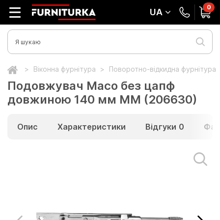
0
UA
Віконна фурнітура
Поворотно-відкидна фурнітура
Подовжувач Maco без цапф
довжиною 140 мм MМ (206630)
Опис
Характеристики
Відгуки
0
Фай