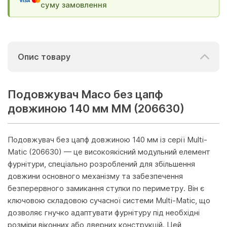
суму замовлення
Опис товару
Подовжувач Maco без цапф
довжиною 140 мм MМ (206630)
Подовжувач без цапф довжиною 140 мм із серії Multi-
Мatic (206630) — це високоякісний модульний елемент
фурнітури, спеціально розроблений для збільшення
довжини основного механізму та забезпечення
безперервного замикання стулки по периметру. Він є
ключовою складовою сучасної системи Multi-Мatic, що
дозволяє гнучко адаптувати фурнітуру під необхідні
розміри віконних або дверних конструкцій. Цей