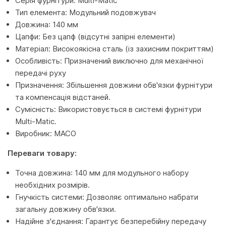
Серія фурнітури: Multi-Мatic
Тип елемента: Модульний подовжувач
Довжина: 140 мм
Цапфи: Без цапф (відсутні запірні елементи)
Матеріал: Високоякісна сталь (із захисним покриттям)
Особливість: Призначений виключно для механічної
передачі руху
Призначення: Збільшення довжини обв'язки фурнітури
та компенсація відстаней.
Сумісність: Використовується в системі фурнітури
Multi-Мatic.
Виробник: MACO
Переваги товару:
Точна довжина: 140 мм для модульного набору
необхідних розмірів.
Гнучкість системи: Дозволяє оптимально набрати
загальну довжину обв'язки.
Надійне з'єднання: Гарантує безперебійну передачу