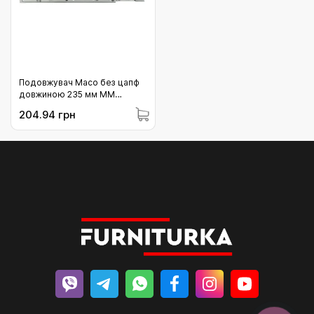
Подовжувач Maco без цапф
довжиною 235 мм MМ
(206197)
204.94 грн