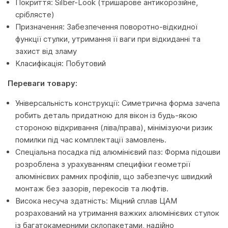
Покриття: Silber-Look (тришарове антикорозійне,
сріблясте)
Призначення: Забезпечення поворотно-відкидної
функції стулки, утримання її ваги при відкиданні та
захист від зламу
Класифікація: Побутовий
Переваги товару:
Універсальність конструкції: Симетрична форма зачепа
робить деталь придатною для вікон із будь-якою
стороною відкривання (ліва/права), мінімізуючи ризик
помилки під час комплектації замовлень.
Спеціальна посадка під алюмінієвий паз: Форма підошви
розроблена з урахуванням специфіки геометрії
алюмінієвих рамних профілів, що забезпечує швидкий
монтаж без зазорів, перекосів та люфтів.
Висока несуча здатність: Міцний сплав ЦАМ
розрахований на утримання важких алюмінієвих стулок
із багатокамерними склопакетами, надійно