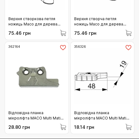
Верхня створкова петля
Верхня створча петля
ножиць Масо для дерева
ножиць Масо для дерева
4/18-9 та 12/18-9 (202534)
12/20-13 (202537)
75.46 грн
75.46 грн
362164
356326
Відповідна планка
Відповідна планка
мікроліфта MACO Multi Matic
мікроліфта MACO Multi Matic
для профільної системи
для дерева 9 система 20
28.80 грн
18.14 грн
REHAU Geneo SALAMANDER
гладкого фальцу 12
bluEvolution 92 права
фальцлюфту права (356326)