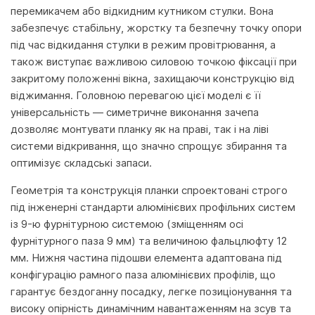
перемикачем або відкидним кутником стулки. Вона
забезпечує стабільну, жорстку та безпечну точку опори
під час відкидання стулки в режим провітрювання, а
також виступає важливою силовою точкою фіксації при
закритому положенні вікна, захищаючи конструкцію від
віджимання. Головною перевагою цієї моделі є її
універсальність — симетричне виконання зачепа
дозволяє монтувати планку як на праві, так і на ліві
системи відкривання, що значно спрощує збирання та
оптимізує складські запаси.
Геометрія та конструкція планки спроектовані строго
під інженерні стандарти алюмінієвих профільних систем
із 9-ю фурнітурною системою (зміщенням осі
фурнітурного паза 9 мм) та величиною фальцлюфту 12
мм. Нижня частина підошви елемента адаптована під
конфігурацію рамного паза алюмінієвих профілів, що
гарантує бездоганну посадку, легке позиціонування та
високу опірність динамічним навантаженням на зсув та