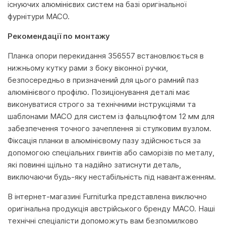
існуючих алюмінієвих систем на базі оригінальної
фурнітури MACO.
Рекомендації по монтажу
Планка опори перекидання 356557 встановлюється в
нижньому кутку рами з боку віконної ручки,
безпосередньо в призначений для цього рамний паз
алюмінієвого профілю. Позиціонування деталі має
виконуватися строго за технічними інструкціями та
шаблонами MACO для систем із фальцлюфтом 12 мм для
забезпечення точного зачеплення зі стулковим вузлом.
Фіксація планки в алюмінієвому пазу здійснюється за
допомогою спеціальних гвинтів або саморізів по металу,
які повинні щільно та надійно затиснути деталь,
виключаючи будь-яку нестабільність під навантаженням.
В інтернет-магазині Furniturka представлена виключно
оригінальна продукція австрійського бренду MACO. Наші
технічні спеціалісти допоможуть вам безпомилково