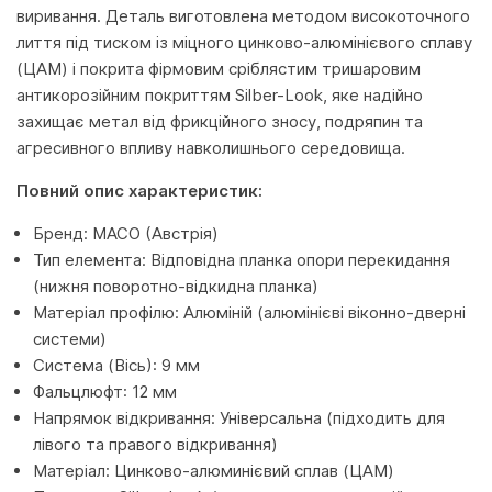
виривання. Деталь виготовлена методом високоточного
лиття під тиском із міцного цинково-алюмінієвого сплаву
(ЦАМ) і покрита фірмовим сріблястим тришаровим
антикорозійним покриттям Silber-Look, яке надійно
захищає метал від фрикційного зносу, подряпин та
агресивного впливу навколишнього середовища.
Повний опис характеристик:
Бренд: MACO (Австрія)
Тип елемента: Відповідна планка опори перекидання
(нижня поворотно-відкидна планка)
Матеріал профілю: Алюміній (алюмінієві віконно-дверні
системи)
Система (Вісь): 9 мм
Фальцлюфт: 12 мм
Напрямок відкривання: Універсальна (підходить для
лівого та правого відкривання)
Матеріал: Цинково-алюминієвий сплав (ЦАМ)