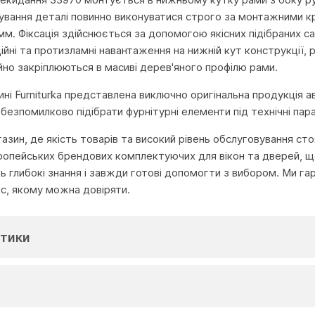
нування деталі повинно виконуватися строго за монтажними 
м. Фіксація здійснюється за допомогою якісних підібраних са
ційні та протизламні навантаження на нижній кут конструкції
ійно закріплюються в масиві дерев'яного профілю рами.
ні Furniturka представлена виключно оригінальна продукція а
езпомилково підібрати фурнітурні елементи під технічні пара
агазин, де якість товарів та високий рівень обслуговування с
ропейських брендових комплектуючих для вікон та дверей, що
глибокі знання і завжди готові допомогти з вибором. Ми га
іс, якому можна довіряти.
тики