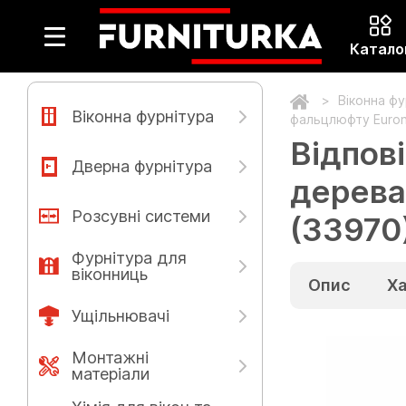
Катало
Віконна ф
Віконна фурнітура
фальцлюфту Euron
Відпов
Дверна фурнітура
дерева
Розсувні системи
(33970
Фурнітура для
віконниць
Опис
Х
Ущільнювачі
Монтажні
матеріали