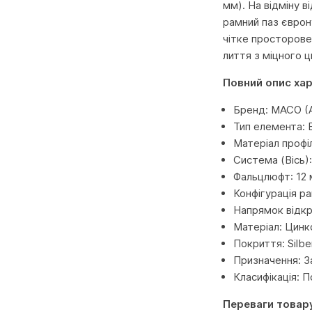
мм). На відміну в
рамний паз єврон
чітке просторове
лиття з міцного 
Повний опис ха
Бренд: MACO (А
Тип елемента: 
Матеріал профі
Система (Вісь)
Фальцлюфт: 12
Конфігурація ра
Напрямок відкр
Матеріал: Цинк
Покриття: Silb
Призначення: За
Класифікація: 
Переваги товар