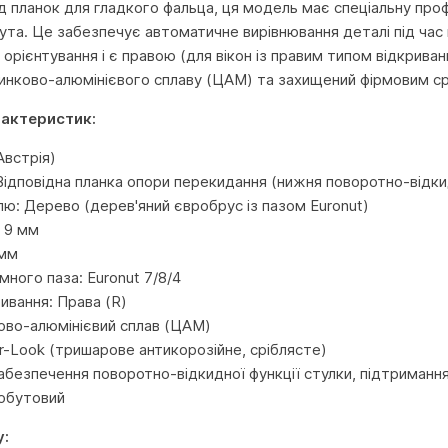
ід планок для гладкого фальца, ця модель має спеціальну проф
ута. Це забезпечує автоматичне вирівнювання деталі під час
 орієнтування і є правою (для вікон із правим типом відкрив
цинково-алюмінієвого сплаву (ЦАМ) та захищений фірмовим с
рактеристик:
встрія)
Відповідна планка опори перекидання (нижня поворотно-відки
лю: Дерево (дерев'яний євробрус із пазом Euronut)
: 9 мм
 мм
много паза: Euronut 7/8/4
ивання: Права (R)
ово-алюмінієвий сплав (ЦАМ)
er-Look (тришарове антикорозійне, сріблясте)
безпечення поворотно-відкидної функції стулки, підтримання ї
Побутовий
у: