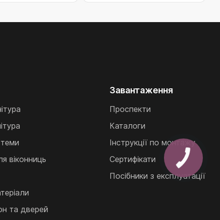
Завантаження
нітура
Проспекти
ітура
Каталоги
стеми
Інструкції по монтажу
ля віконниць
Сертифікати
Посібники з експлуатації
теріали
кон та дверей