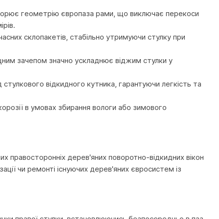
овторює геометрію європаза рами, що виключає перекоси
ірів.
часних склопакетів, стабільно утримуючи стулку при
міцним зачепом значно ускладнює віджим стулки у
д стулкового відкидного кутника, гарантуючи легкість та
корозії в умовах збирання вологи або зимового
их правосторонніх дерев'яних поворотно-відкидних вікон
зації чи ремонті існуючих дерев'яних євросистем із
чки правої стулки, встановлюючись безпосередньо в паз