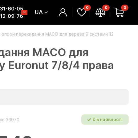
0
0
0
331-60-05
UA
312-09-76
а опори перекидання МАСО для дерева 9 системи 12
идання МАСО для
 Euronut 7/8/4 права
ул 33970
Є в наявності