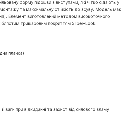
ільовану форму підошви з виступами, які чітко сідають у
 монтажу та максимальну стійкість до зсуву. Модель має
ання). Елемент виготовлений методом високоточного
ріблястим тришаровим покриттям Silber-Look.
дна планка)
ї ваги при відкиданні та захист від силового зламу