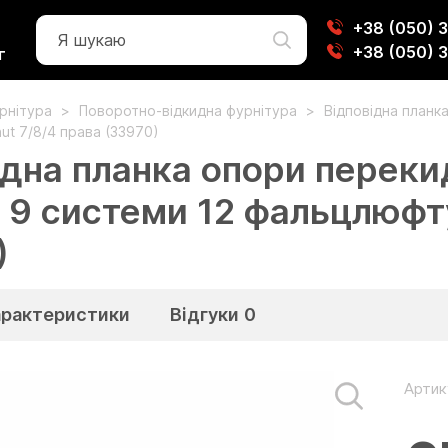
+38 (050) 
+38 (050) 
г
урнітура
Поворотно-відкидна фурнітура
Відповідна планк
ut 7/8/4 права (33970)
ідна планка опори перек
 9 системи 12 фальцлюфту
)
арактеристики
Відгуки
0
Артик