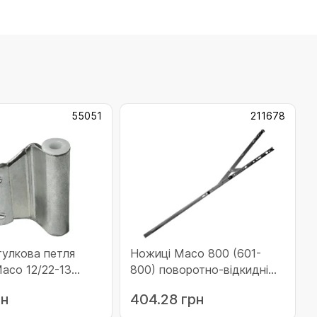
55051
211678
тулкова петля
Ножиці Maco 800 (601-
асо 12/22-13
800) поворотно-відкидні
(211678)
рн
404.28 грн