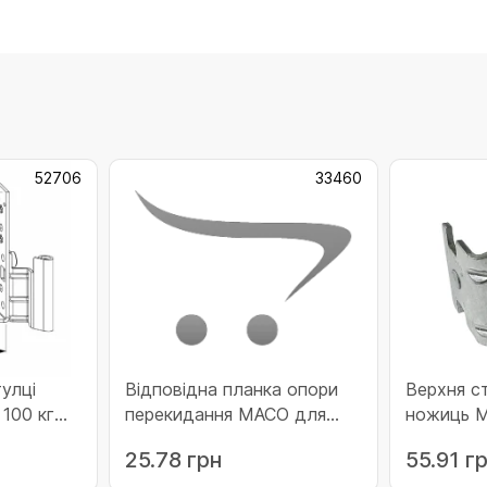
52706
33460
улці
Відповідна планка опори
Верхня с
100 кг
перекидання МАСО для
ножиць М
706)
профільної системи REHAU
(55051)
25.78 грн
55.91 г
права (33460)