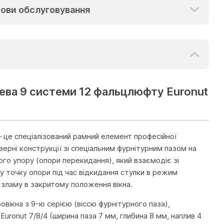
ови обслуговування
ева 9 системи 12 фальцлюфту Euronut
 це спеціалізований рамний елемент професійної
дверні конструкції зі спеціальним фурнітурним пазом на
го упору (опори перекидання), який взаємодіє зі
у точку опори під час відкидання стулки в режим
 зламу в закритому положення вікна.
вікна з 9-ю серією (віссю фурнітурного паза),
onut 7/8/4 (ширина паза 7 мм, глибина 8 мм, наплив 4