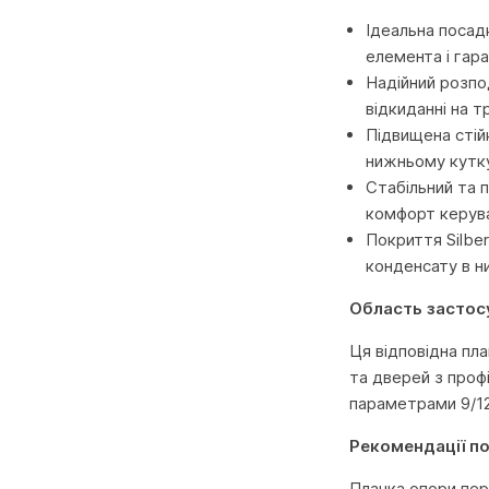
Ідеальна посад
елемента і гар
Надійний розпо
відкиданні на т
Підвищена стій
нижньому кутку
Стабільний та 
комфорт керува
Покриття Silbe
конденсату в ни
Область застос
Ця відповідна пл
та дверей з профі
параметрами 9/12
Рекомендації п
Планка опори пер