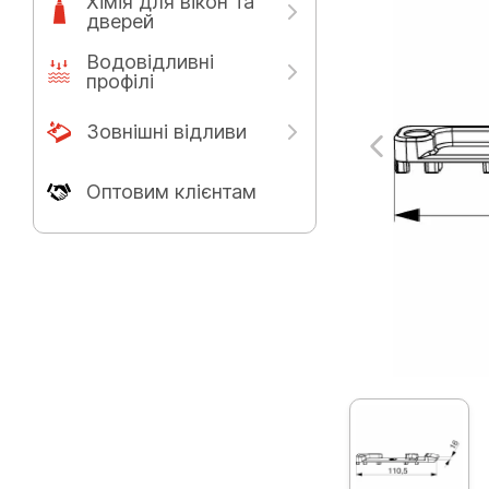
Хімія для вікон та
дверей
Водовідливні
профілі
Зовнішні відливи
Оптовим клієнтам