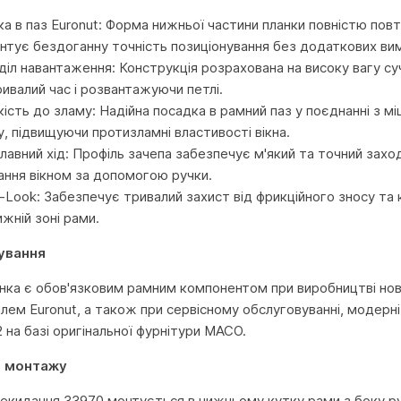
ка в паз Euronut: Форма нижньої частини планки повністю п
антує бездоганну точність позиціонування без додаткових вим
діл навантаження: Конструкція розрахована на високу вагу су
ривалий час і розвантажуючи петлі.
кість до зламу: Надійна посадка в рамний паз у поєднанні з 
, підвищуючи протизламні властивості вікна.
плавний хід: Профіль зачепа забезпечує м'який та точний захо
ння вікном за допомогою ручки.
r-Look: Забезпечує тривалий захист від фрикційного зносу та 
жній зоні рами.
ування
анка є обов'язковим рамним компонентом при виробництві нов
лем Euronut, а також при сервісному обслуговуванні, модерні
 на базі оригінальної фурнітури MACO.
о монтажу
екидання 33970 монтується в нижньому кутку рами з боку ру