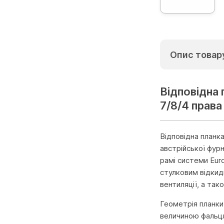
Опис товар
Відповідна
7/8/4 права
Відповідна планк
австрійської фурн
рамі системи Eur
стулковим відкид
вентиляції, а та
Геометрія планки
величиною фальцл