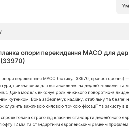
Ум
у
 планка опори перекидання МАСО для дер
 (33970)
а опори перекидання MACO (артикул 33970, правостороння) —
ітури, призначений для встановлення на дерев'яні віконні та 
onut. Дана модель виконує роль нижнього поворотно-відкидно
ним кутником. Вона забезпечує надійну, стабільну та безпечн
кож служить важливою силовою точкою фіксації та захисту від
 спроектована строго під класичні стандарти дерев'яного євро
юфту 12 мм та стандартним європейським рамним профілем Eur