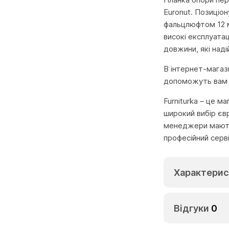
Euronut. Позиціо
фальцлюфтом 12 м
високі експлуата
довжини, які над
В інтернет-магази
допоможуть вам б
Furniturka – це м
широкий вибір єв
менеджери мають 
професійний серв
Характерис
Відгуки
0