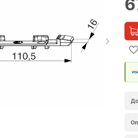
6
До
Оп