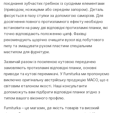
поєднання зубчастих гребінок із сусідніми елементами
(приводом, ножицями або середнім запором). Деталь
фіксується в пазу стулки за допомогою саморізів. Для
досягнення повного протизламного ефекту необхідно
встановити на раму дві відповідні протизламні планки, які
точно відповідають положенню цапф. Фахівці
рекомендують щорічно очищати вузол від побутового
пилу та змащувати рухомі пластини спеціальним
мастилом для фурнітури.
Зазвичай разом із посиленою кутовою передачею
замовляють протизламні відповідні планки, основні
приводи та кутові перемикачі. У Furniturka ми пропонуємо
виключно оригінальну австрійську продукцію MACO, що є
світовим еталоном якості. Наші консультанти
допоможуть вам підібрати відповідні планки згідно з
типом вашого віконного профілю.
Furniturka – це магазин, де якість товарів та високий