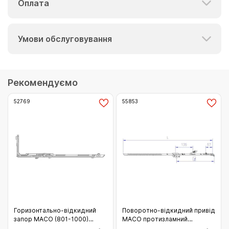
Оплата
Умови обслуговування
Рекомендуємо
52769
55853
Горизонтально-відкидний
Поворотно-відкидний привід
запор МАСО (801-1000)
MACO протизламний
(52769)
фіксований DM 15 Gr.1B (601-