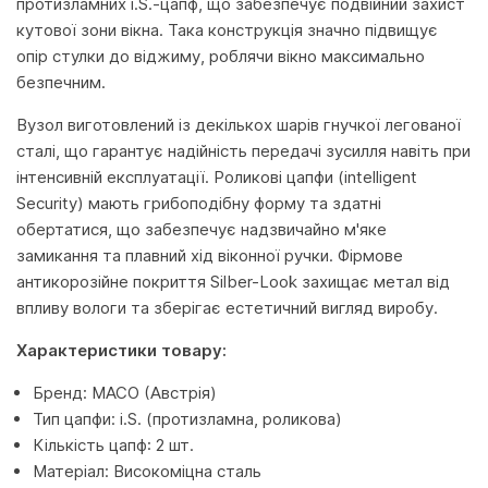
протизламних i.S.-цапф, що забезпечує подвійний захист
кутової зони вікна. Така конструкція значно підвищує
опір стулки до віджиму, роблячи вікно максимально
безпечним.
Вузол виготовлений із декількох шарів гнучкої легованої
сталі, що гарантує надійність передачі зусилля навіть при
інтенсивній експлуатації. Роликові цапфи (intelligent
Security) мають грибоподібну форму та здатні
обертатися, що забезпечує надзвичайно м'яке
замикання та плавний хід віконної ручки. Фірмове
антикорозійне покриття Silber-Look захищає метал від
впливу вологи та зберігає естетичний вигляд виробу.
Характеристики товару:
Бренд: MACO (Австрія)
Тип цапфи: i.S. (протизламна, роликова)
Кількість цапф: 2 шт.
Матеріал: Високоміцна сталь