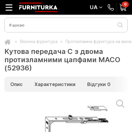
0
UA
Віконна фурнітура
Протизламна фурнітура на вікн
Кутова передача C з двома
протизламними цапфами MACO
(52936)
Опис
Характеристики
Відгуки
0