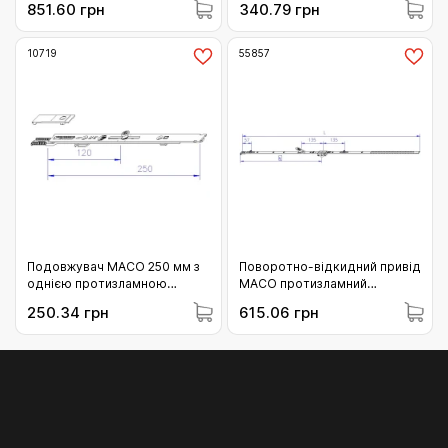
851.60 грн
340.79 грн
800) (55853)
10719
55857
Подовжувач MACO 250 мм з
Поворотно-відкидний привід
однією протизламною
MACO протизламний
цапфою (10719)
фіксований DM 15 Gr.5 (1501-
250.34 грн
615.06 грн
1750) (55857)