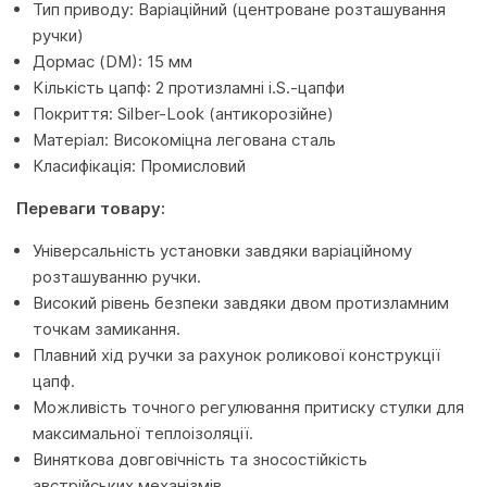
Тип приводу: Варіаційний (центроване розташування
ручки)
Дормас (DM): 15 мм
Кількість цапф: 2 протизламні i.S.-цапфи
Покриття: Silber-Look (антикорозійне)
Матеріал: Високоміцна легована сталь
Класифікація: Промисловий
Переваги товару:
Універсальність установки завдяки варіаційному
розташуванню ручки.
Високий рівень безпеки завдяки двом протизламним
точкам замикання.
Плавний хід ручки за рахунок роликової конструкції
цапф.
Можливість точного регулювання притиску стулки для
максимальної теплоізоляції.
Виняткова довговічність та зносостійкість
австрійських механізмів.