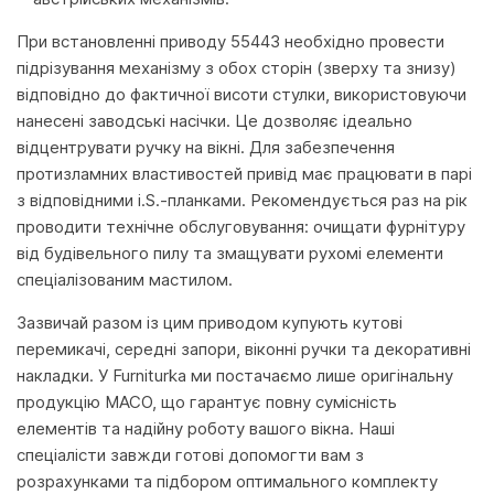
При встановленні приводу 55443 необхідно провести
підрізування механізму з обох сторін (зверху та знизу)
відповідно до фактичної висоти стулки, використовуючи
нанесені заводські насічки. Це дозволяє ідеально
відцентрувати ручку на вікні. Для забезпечення
протизламних властивостей привід має працювати в парі
з відповідними i.S.-планками. Рекомендується раз на рік
проводити технічне обслуговування: очищати фурнітуру
від будівельного пилу та змащувати рухомі елементи
спеціалізованим мастилом.
Зазвичай разом із цим приводом купують кутові
перемикачі, середні запори, віконні ручки та декоративні
накладки. У Furniturka ми постачаємо лише оригінальну
продукцію MACO, що гарантує повну сумісність
елементів та надійну роботу вашого вікна. Наші
спеціалісти завжди готові допомогти вам з
розрахунками та підбором оптимального комплекту