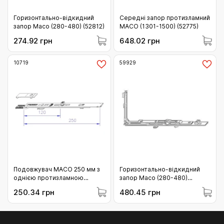
Горизонтально-відкидний
Середні запор протизламний
запор Масо (280-480) (52812)
MACO (1301-1500) (52775)
274.92 грн
648.02 грн
10719
59929
Подовжувач MACO 250 мм з
Горизонтально-відкидний
однією протизламною
запор Масо (280-480)
цапфою (10719)
(59929)
250.34 грн
480.45 грн