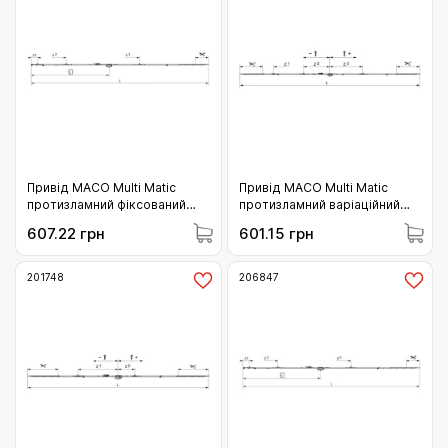
Привід МАСО Multi Matic
Привід МАСО Multi Matic
протизламний фіксований
протизламний варіаційний
1700 з мікроліфтом c 3 i.S.
2250 з мікроліфтом c 3 i.S.
607.22 грн
601.15 грн
цапфою 1591-1700 (207303)
цапфою 1751-2250 (202739)
201748
206847