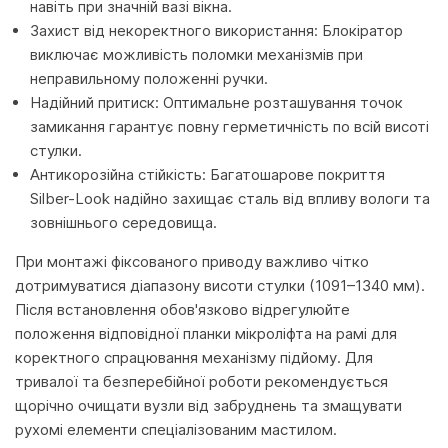
навіть при значній вазі вікна.
Захист від некоректного використання: Блокіратор
виключає можливість поломки механізмів при
неправильному положенні ручки.
Надійний притиск: Оптимальне розташування точок
замикання гарантує повну герметичність по всій висоті
стулки.
Антикорозійна стійкість: Багатошарове покриття
Silber-Look надійно захищає сталь від впливу вологи та
зовнішнього середовища.
При монтажі фіксованого приводу важливо чітко
дотримуватися діапазону висоти стулки (1091–1340 мм).
Після встановлення обов'язково відрегулюйте
положення відповідної планки мікроліфта на рамі для
коректного спрацювання механізму підйому. Для
тривалої та безперебійної роботи рекомендується
щорічно очищати вузли від забруднень та змащувати
рухомі елементи спеціалізованим мастилом.