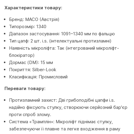
Характеристики товару:
Бренд: MACO (Австрія)
Типорозмір: 1340
Діапазон застосування: 1091–1340 мм по фальцю
Тип цапф: 2 шт. i.s. (інтелектуальні протизламні)
Наявність мікроліфта: Так (інтегрований мікроліфт-
блокіратор)
Дормас (DM): 15 мм
Покриття: Silber-Look
Класифікація: Промисловий
Переваги товару:
Протизламний захист: Дві грибоподібні цапфи i.s.
надійно фіксують стулку, створюючи серйозний бар'єр
проти спроб злому.
Система «Трамплін»: Мікроліфт піднімає стулку,
забезпечуючи її плавне та легке входження в раму