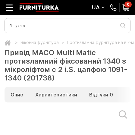
0
UA
Віконна фурнітура
Протизламна фурнітура на вікн
Привід МАСО Multi Matic
протизламний фіксований 1340 з
мікроліфтом c 2 i.S. цапфою 1091-
1340 (201738)
Опис
Характеристики
Відгуки
0