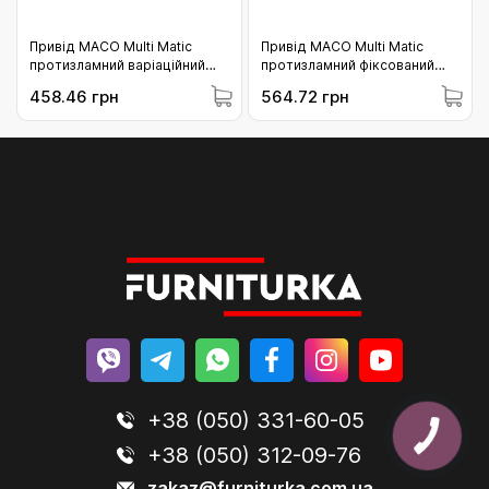
Привід МАСО Multi Matic
Привід МАСО Multi Matic
протизламний варіаційний
протизламний фіксований
1750 з мікроліфтом c 2 i.S.
1590 з мікроліфтом c 3 i.S.
458.46 грн
564.72 грн
цапфою 1251-1750 (201748)
цапфою 1341-1590 (206847)
+38 (050) 331-60-05
+38 (050) 312-09-76
zakaz@furniturka.com.ua