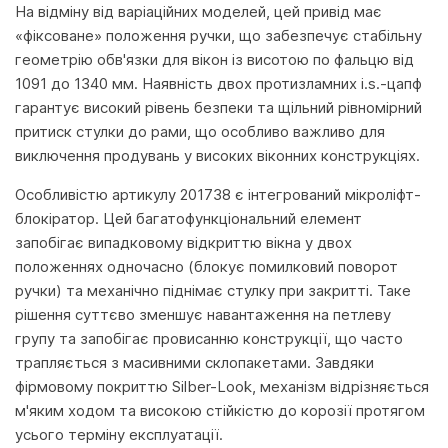
На відміну від варіаційних моделей, цей привід має
«фіксоване» положення ручки, що забезпечує стабільну
геометрію обв'язки для вікон із висотою по фальцю від
1091 до 1340 мм. Наявність двох протизламних i.s.-цапф
гарантує високий рівень безпеки та щільний рівномірний
притиск стулки до рами, що особливо важливо для
виключення продувань у високих віконних конструкціях.
Особливістю артикулу 201738 є інтегрований мікроліфт-
блокіратор. Цей багатофункціональний елемент
запобігає випадковому відкриттю вікна у двох
положеннях одночасно (блокує помилковий поворот
ручки) та механічно піднімає стулку при закритті. Таке
рішення суттєво зменшує навантаження на петлеву
групу та запобігає провисанню конструкції, що часто
трапляється з масивними склопакетами. Завдяки
фірмовому покриттю Silber-Look, механізм відрізняється
м'яким ходом та високою стійкістю до корозії протягом
усього терміну експлуатації.