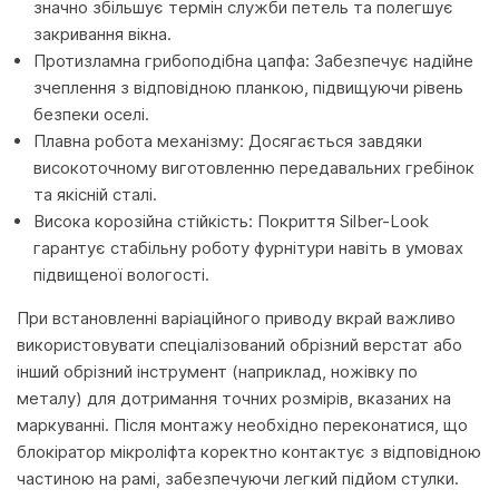
значно збільшує термін служби петель та полегшує
закривання вікна.
Протизламна грибоподібна цапфа: Забезпечує надійне
зчеплення з відповідною планкою, підвищуючи рівень
безпеки оселі.
Плавна робота механізму: Досягається завдяки
високоточному виготовленню передавальних гребінок
та якісній сталі.
Висока корозійна стійкість: Покриття Silber-Look
гарантує стабільну роботу фурнітури навіть в умовах
підвищеної вологості.
При встановленні варіаційного приводу вкрай важливо
використовувати спеціалізований обрізний верстат або
інший обрізний інструмент (наприклад, ножівку по
металу) для дотримання точних розмірів, вказаних на
маркуванні. Після монтажу необхідно переконатися, що
блокіратор мікроліфта коректно контактує з відповідною
частиною на рамі, забезпечуючи легкий підйом стулки.