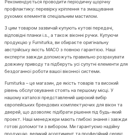
Рекомендується проводити періодичну щорічну
профілактику: перевірку кріплення та змащування
рухомих елементів спеціальним мастилом.
З цим товаром зазвичай купують кутові передачі,
відповідні планки i.s., а також віконні ручки. Купуючи
продукцію у Furniturka, ви обираєте оригінальну
австрійську якість MACO з повною гарантією. Наші
експерти завжди допоможуть правильно розрахувати
довжину приводу та підберуть усі супутні елементи для
бездоганної роботи вашої віконної системи.
Furniturka – це магазин, де якість товарів та високий
рівень обслуговування стоять на першому місці. У
нашому каталозі представлений широкий вибір
європейських брендових комплектуючих для вікон та
дверей, що дозволяє підібрати рішення під будь-який
проект. Наші менеджери мають глибокі знання і завжди
готові допомогти з вибором. Ми гарантуємо надійну
продукцію, великий асортимент та професійний сервіс,