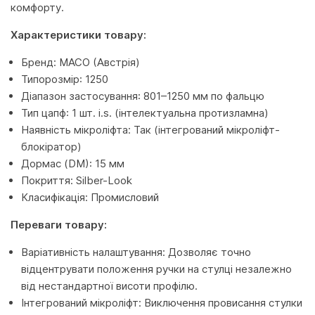
комфорту.
Характеристики товару:
Бренд: MACO (Австрія)
Типорозмір: 1250
Діапазон застосування: 801–1250 мм по фальцю
Тип цапф: 1 шт. i.s. (інтелектуальна протизламна)
Наявність мікроліфта: Так (інтегрований мікроліфт-
блокіратор)
Дормас (DM): 15 мм
Покриття: Silber-Look
Класифікація: Промисловий
Переваги товару:
Варіативність налаштування: Дозволяє точно
відцентрувати положення ручки на стулці незалежно
від нестандартної висоти профілю.
Інтегрований мікроліфт: Виключення провисання стулки