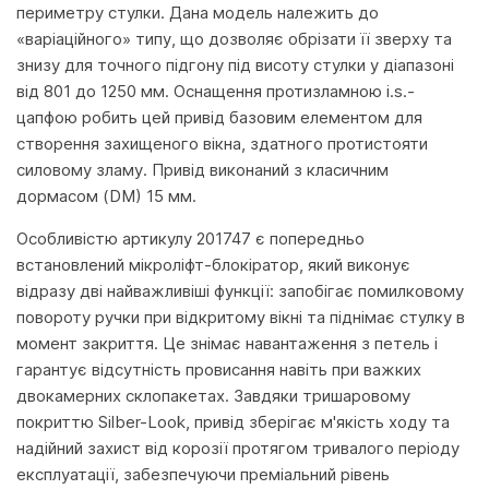
периметру стулки. Дана модель належить до
«варіаційного» типу, що дозволяє обрізати її зверху та
знизу для точного підгону під висоту стулки у діапазоні
від 801 до 1250 мм. Оснащення протизламною i.s.-
цапфою робить цей привід базовим елементом для
створення захищеного вікна, здатного протистояти
силовому зламу. Привід виконаний з класичним
дормасом (DM) 15 мм.
Особливістю артикулу 201747 є попередньо
встановлений мікроліфт-блокіратор, який виконує
відразу дві найважливіші функції: запобігає помилковому
повороту ручки при відкритому вікні та піднімає стулку в
момент закриття. Це знімає навантаження з петель і
гарантує відсутність провисання навіть при важких
двокамерних склопакетах. Завдяки тришаровому
покриттю Silber-Look, привід зберігає м'якість ходу та
надійний захист від корозії протягом тривалого періоду
експлуатації, забезпечуючи преміальний рівень