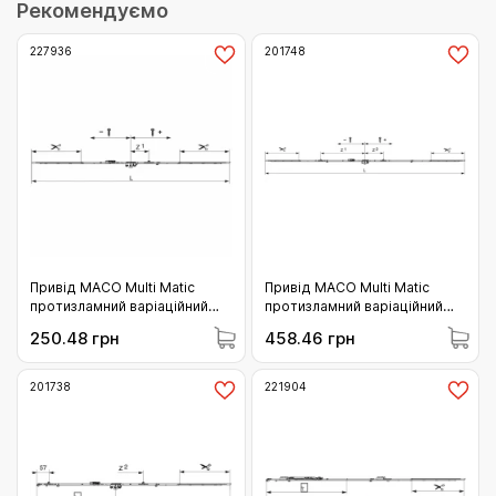
Рекомендуємо
227936
201748
Привід МАСО Multi Matic
Привід МАСО Multi Matic
протизламний варіаційний
протизламний варіаційний
800 з мікроліфтом c 1 i.S.
1750 з мікроліфтом c 2 i.S.
250.48 грн
458.46 грн
цапфою 590-800 (227936)
цапфою 1251-1750 (201748)
201738
221904