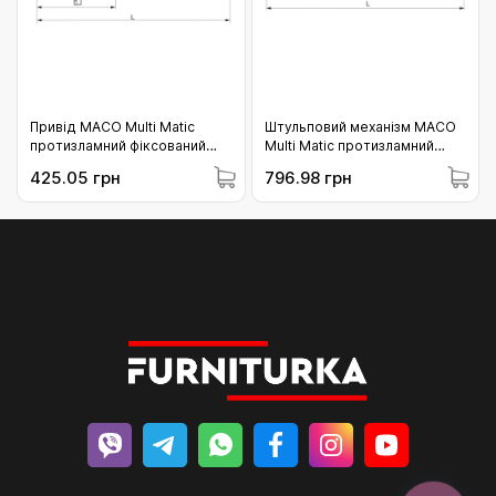
Привід МАСО Multi Matic
Штульповий механізм МАСО
протизламний фіксований
Multi Matic протизламний
1340 з мікроліфтом c 2 i.S.
фіксований 1090 для 2 i.S.
425.05 грн
796.98 грн
цапфою 1091-1340 (201738)
цапфи 841-1090 (221904)