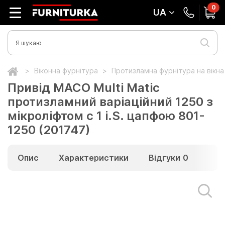
0
UA
Віконна фурнітура
Протизламна фурнітура на вікн
Привід МАСО Multi Matic
протизламний варіаційний 1250 з
мікроліфтом c 1 i.S. цапфою 801-
1250 (201747)
Опис
Характеристики
Відгуки
0