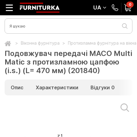
0
UA
Віконна фурнітура
Протизламна фурнітура на вікн
Подовжувач передачі МАСО Multi
Matic з протизламною цапфою
(i.s.) (L= 470 мм) (201840)
Опис
Характеристики
Відгуки
0