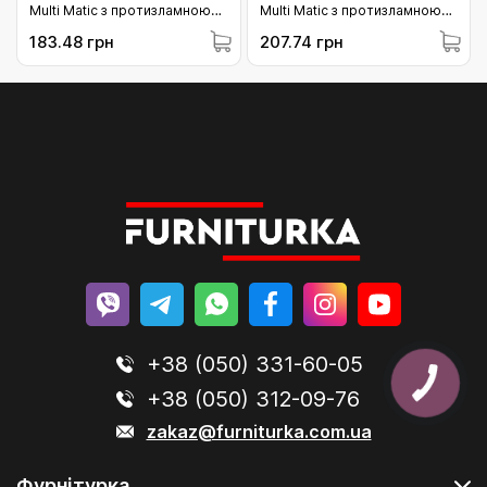
Multi Matic з протизламною
Multi Matic з протизламною
цапфою (i.s.) (L= 140 мм)
цапфою (i.s.) (L= 235 мм)
183.48 грн
207.74 грн
(201841)
(210496)
+38 (050) 331-60-05
+38 (050) 312-09-76
zakaz@furniturka.com.ua
Фурнітурка