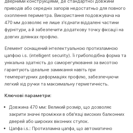
дверними конструкціями, де стандартної довжини
приводів або середніх запорів недостатньо для повного
охоплення периметра. Використання подовжувача на
470 мм дозволяє не лише з'єднати віддалені частини
фурнітури, а й забезпечити додаткову точку фіксації на
довгих ділянках профілю.
Елемент оснащений інтелектуальною протизламною
цапфою i.s. (intelligent security). Її грибоподібна форма та
унікальна здатність до саморегулювання за висотою
гарантують ідеальне замикання навіть при
температурних деформаціях профілю, забезпечуючи
легкий хід ручки та максимальну герметичність.
Ключові параметри:
Довжина 470 мм: Великий розмір, що дозволяє
закрити значні проміжки в обв'язці високих балконних
дверей або широких віконних стулок.
Цапфа i.s.: Протизламна цапфа, що автоматично