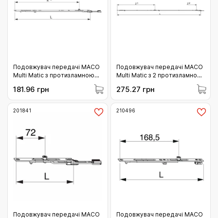
Подовжувач передачі МАСО
Подовжувач передачі МАСО
Multi Matic з протизламною
Multi Matic з 2 протизламною
цапфою (i.s.) (L= 705 мм)
цапфою (i.s.) (L= 1410 мм)
181.96 грн
275.27 грн
(201753)
(201754)
201841
210496
Подовжувач передачі МАСО
Подовжувач передачі МАСО