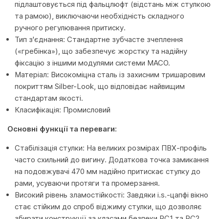
підлаштовується під фальцлюфт (відстань між стулкою
та рамою), виключаючи необхідність складного
ручного регулювання притиску.
Тип з'єднання: Стандартне зубчасте зчеплення
(«гребінка»), що забезпечує жорстку та надійну
фіксацію з іншими модулями системи MACO.
Матеріал: Високоміцна сталь із захисним тришаровим
покриттям Silber-Look, що відповідає найвищим
стандартам якості.
Класифікація: Промисловий
Основні функції та переваги:
Стабілізація стулки: На великих розмірах ПВХ-профіль
часто схильний до вигину. Додаткова точка замикання
на подовжувачі 470 мм надійно притискає стулку до
рами, усуваючи протяги та промерзання.
Високий рівень зламостійкості: Завдяки i.s.-цапфі вікно
стає стійким до спроб віджиму стулки, що дозволяє
збирати конструкції за класами безпеки RC1 та RC2.