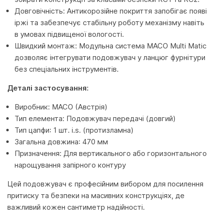
Довговічність: Антикорозійне покриття запобігає появі
іржі та забезпечує стабільну роботу механізму навіть
в умовах підвищеної вологості.
Швидкий монтаж: Модульна система MACO Multi Matic
дозволяє інтегрувати подовжувач у ланцюг фурнітури
без спеціальних інструментів.
Деталі застосування:
Виробник: MACO (Австрія)
Тип елемента: Подовжувач передачі (довгий)
Тип цапфи: 1 шт. i.s. (протизламна)
Загальна довжина: 470 мм
Призначення: Для вертикального або горизонтального
нарощування запірного контуру
Цей подовжувач є професійним вибором для посилення
притиску та безпеки на масивних конструкціях, де
важливий кожен сантиметр надійності.