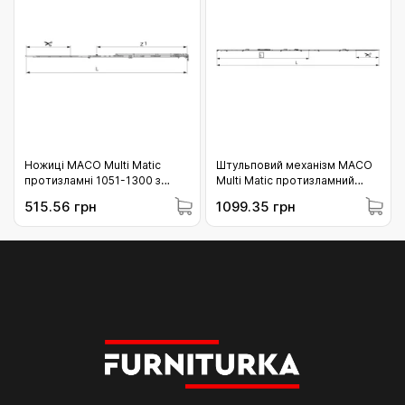
Ножиці МАСО Multi Matic
Штульповий механізм МАСО
протизламні 1051-1300 з
Multi Matic протизламний
вбудованим
фіксований 2200 для 3 i.S.
515.56 грн
1099.35 грн
мікропровітрюванням праві з
цапфи 1951-2200 (221908)
1 i.S. цапфою (211902)