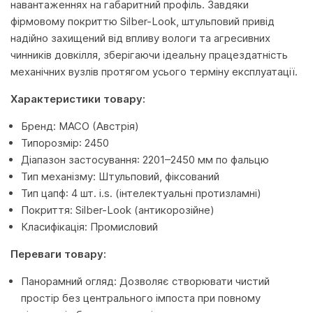
навантаженнях на габаритний профіль. Завдяки
фірмовому покриттю Silber-Look, штульповий привід
надійно захищений від впливу вологи та агресивних
чинників довкілля, зберігаючи ідеальну працездатність
механічних вузлів протягом усього терміну експлуатації.
Характеристики товару:
Бренд: MACO (Австрія)
Типорозмір: 2450
Діапазон застосування: 2201–2450 мм по фальцю
Тип механізму: Штульповий, фіксований
Тип цапф: 4 шт. i.s. (інтелектуальні протизламні)
Покриття: Silber-Look (антикорозійне)
Класифікація: Промисловий
Переваги товару:
Панорамний огляд: Дозволяє створювати чистий
простір без центрального імпоста при повному