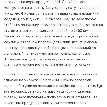
вертикальна перегородка в рамі. Даний елемент
монтується на залежну (другорядну) стулку і дозволяє
їй надійно фіксуватися в рамі. На відміну від варіаційних
моделей, привід 221909 є фіксованим, що забезпечує
стабільну заводську геометрію та прискорює монтаж на
стулки з висотою по фальцю від 2201 до 2450 мм.
Наявність чотирьох протизламних i.s.-цапф робить цей
механізм еталоном безпеки для найвищих штульпових
конструкцій, гарантуючи безпрецедентно щільний та
рівномірний притиск у чотирьох точках одночасно.
Встановлення цього механізму можливе тільки з
кутовим з'єднувачем MACO під артикулом 202475.
Головною особливістю цього механізму є можливість
одночасного керування верхнім і нижнім запорами
залежної стулки за допомогою однієї важільної тяги. Це
значно спрощує експлуатацію надвисоких дверних
систем, забезпечуючи максимальну герметичність та
захист від продувань навіть при екстремальних