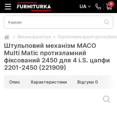
0
UA
Віконна фурнітура
Протизламна фурнітура на вікн
Штульповий механізм МАСО
Multi Matic протизламний
фіксований 2450 для 4 i.S. цапфи
2201-2450 (221909)
Опис
Характеристики
Відгуки
0