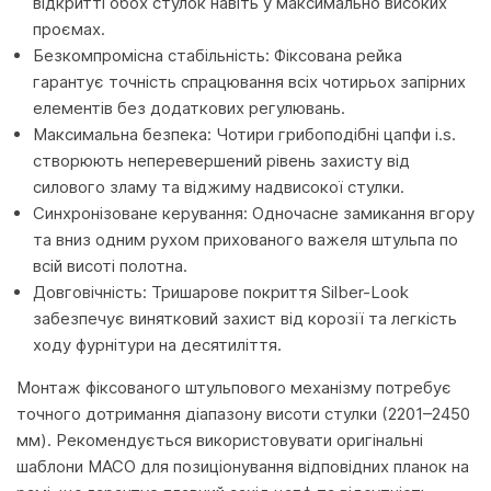
відкритті обох стулок навіть у максимально високих
проємах.
Безкомпромісна стабільність: Фіксована рейка
гарантує точність спрацювання всіх чотирьох запірних
елементів без додаткових регулювань.
Максимальна безпека: Чотири грибоподібні цапфи i.s.
створюють неперевершений рівень захисту від
силового зламу та віджиму надвисокої стулки.
Синхронізоване керування: Одночасне замикання вгору
та вниз одним рухом прихованого важеля штульпа по
всій висоті полотна.
Довговічність: Тришарове покриття Silber-Look
забезпечує винятковий захист від корозії та легкість
ходу фурнітури на десятиліття.
Монтаж фіксованого штульпового механізму потребує
точного дотримання діапазону висоти стулки (2201–2450
мм). Рекомендується використовувати оригінальні
шаблони MACO для позиціонування відповідних планок на