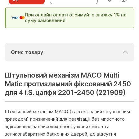
При онлайн оплаті отримуйте знижку 1% на
суму замовлення
Опис товару
Штульповий механізм МАСО Multi
Matic протизламний фіксований 2450
для 4 i.S. цапфи 2201-2450 (221909)
Штульповий механізм MACO (також званий штульповим
приводом) призначений для реалізації безімпостного
відкривання надвисоких двостулкових вікон та
великогабаритних балконних дверей, де відсутня