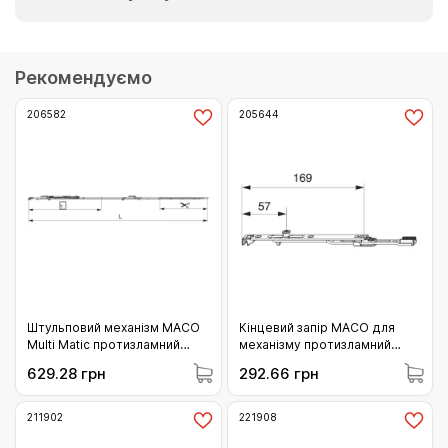
Рекомендуємо
206582
205644
Штульповий механізм МАСО
Кінцевий запір МАСО для
Multi Matic протизламний
механізму протизламний
фіксований 840 для 2 i.S.
(L=169) (205644)
629.28 грн
292.66 грн
цапфи 661-840 (206582)
211902
221908