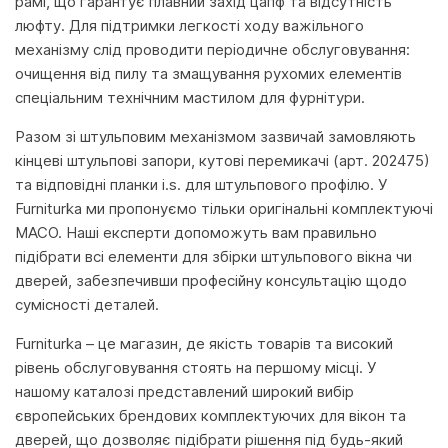
рамі, що гарантує плавний захід цапф та відсутність
люфту. Для підтримки легкості ходу важільного
механізму слід проводити періодичне обслуговування:
очищення від пилу та змащування рухомих елементів
спеціальним технічним мастилом для фурнітури.
Разом зі штульповим механізмом зазвичай замовляють
кінцеві штульпові запори, кутові перемикачі (арт. 202475)
та відповідні планки i.s. для штульпового профілю. У
Furniturka ми пропонуємо тільки оригінальні комплектуючі
MACO. Наші експерти допоможуть вам правильно
підібрати всі елементи для збірки штульпового вікна чи
дверей, забезпечивши професійну консультацію щодо
сумісності деталей.
Furniturka – це магазин, де якість товарів та високий
рівень обслуговування стоять на першому місці. У
нашому каталозі представлений широкий вибір
європейських брендових комплектуючих для вікон та
дверей, що дозволяє підібрати рішення під будь-який