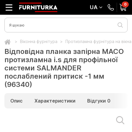
0
UA
Віконна фурнітура
Протизламна фурнітура на вікн
Відповідна планка запірна МАСО
протизламна i.s для профільної
системи SALMANDER
послаблений притиск -1 мм
(96340)
Опис
Характеристики
Відгуки
0