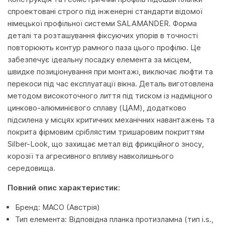
спроектовані строго під інженерні стандарти відомої
німецької профільної системи SALAMANDER. Форма
деталі та розташування фіксуючих упорів в точності
повторюють контур рамного паза цього профілю. Це
забезпечує ідеальну посадку елемента за місцем,
швидке позиціонування при монтажі, виключає люфти та
перекоси під час експлуатації вікна. Деталь виготовлена
методом високоточного лиття під тиском із надміцного
цинково-алюминієвого сплаву (ЦАМ), додатково
підсилена у місцях критичних механічних навантажень та
покрита фірмовим сріблястим тришаровим покриттям
Silber-Look, що захищає метал від фрикційного зносу,
корозії та агресивного впливу навколишнього
середовища.
Повний опис характеристик:
Бренд: MACO (Австрія)
Тип елемента: Відповідна планка протизламна (тип i.s.,