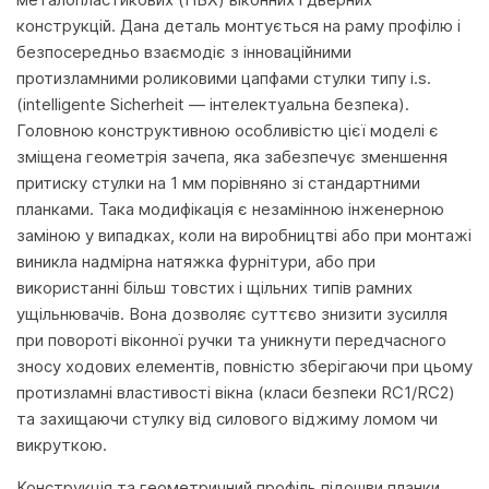
конструкцій. Дана деталь монтується на раму профілю і
безпосередньо взаємодіє з інноваційними
протизламними роликовими цапфами стулки типу i.s.
(intelligente Sicherheit — інтелектуальна безпека).
Головною конструктивною особливістю цієї моделі є
зміщена геометрія зачепа, яка забезпечує зменшення
притиску стулки на 1 мм порівняно зі стандартними
планками. Така модифікація є незамінною інженерною
заміною у випадках, коли на виробництві або при монтажі
виникла надмірна натяжка фурнітури, або при
використанні більш товстих і щільних типів рамних
ущільнювачів. Вона дозволяє суттєво знизити зусилля
при повороті віконної ручки та уникнути передчасного
зносу ходових елементів, повністю зберігаючи при цьому
протизламні властивості вікна (класи безпеки RC1/RC2)
та захищаючи стулку від силового віджиму ломом чи
викруткою.
Конструкція та геометричний профіль підошви планки