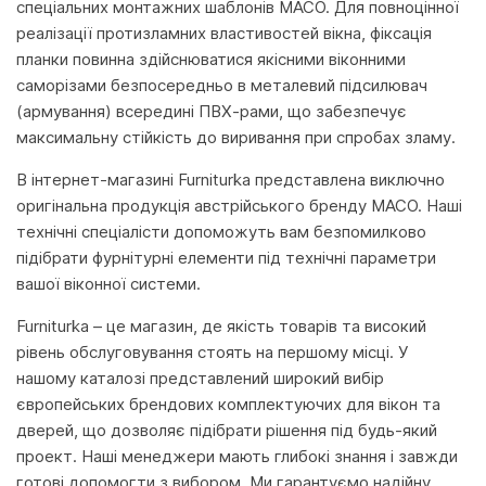
спеціальних монтажних шаблонів MACO. Для повноцінної
реалізації протизламних властивостей вікна, фіксація
планки повинна здійснюватися якісними віконними
саморізами безпосередньо в металевий підсилювач
(армування) всередині ПВХ-рами, що забезпечує
максимальну стійкість до виривання при спробах зламу.
В інтернет-магазині Furniturka представлена виключно
оригінальна продукція австрійського бренду MACO. Наші
технічні спеціалісти допоможуть вам безпомилково
підібрати фурнітурні елементи під технічні параметри
вашої віконної системи.
Furniturka – це магазин, де якість товарів та високий
рівень обслуговування стоять на першому місці. У
нашому каталозі представлений широкий вибір
європейських брендових комплектуючих для вікон та
дверей, що дозволяє підібрати рішення під будь-який
проект. Наші менеджери мають глибокі знання і завжди
готові допомогти з вибором. Ми гарантуємо надійну