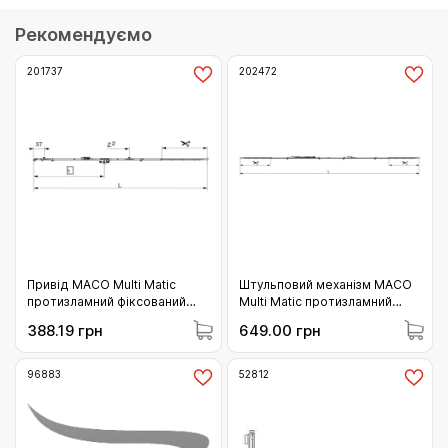
Рекомендуємо
201737
202472
Привід МАСО Multi Matic
Штульповий механізм МАСО
протизламний фіксований
Multi Matic протизламний
1090 з мікроліфтом c 2 i.S.
варіаційний 1750 для 2 i.S.
388.19 грн
649.00 грн
цапфою 841-1090 (201737)
цапфи 1251-1750 (202472)
96883
52812