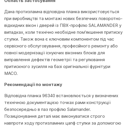
Область застосування
Дана протизламна відповідна планка використовується
при виробництві та монтажі нових безпечних поворотно-
відкидних вікон і дверей із ПВХ-профілю SALAMANDER у
випадках, коли технічно необхідне пом'якшення притиску
стулки. Також вона є ключовим компонентом під час
сервісного обслуговування, професійного ремонту або
повної модернізації існуючих віконних блоків для
виправлення дефектів геометрії та регулювання
притискного зусилля на базі оригінальної фурнітури
MACO.
Рекомендації по монтажу
Відповідна планка 96340 встановлюється у визначених
технічною документацією точках рами конструкції
безпосередньо в паз профілю Salamander.
Позиціонування деталі має виконуватися строго
навпроти ходу протизламних цапф стулки за допомогою