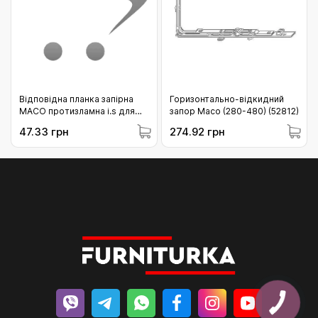
Відповідна планка запірна
Горизонтально-відкидний
МАСО протизламна i.s для
запор Масо (280-480) (52812)
профільної системи VEKA-13
47.33 грн
274.92 грн
(96883)