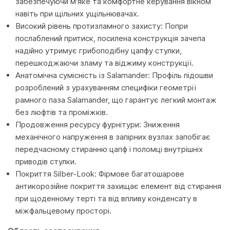
забезпечуючи м'яке та комфортне керування вікном
навіть при щільних ущільнювачах.
Високий рівень протизламного захисту: Попри
послаблений притиск, посилена конструкція зачепа
надійно утримує грибоподібну цапфу стулки,
перешкоджаючи зламу та віджиму конструкції.
Анатомічна сумісність із Salamander: Профіль підошви
розроблений з урахуванням специфіки геометрії
рамного паза Salamander, що гарантує легкий монтаж
без люфтів та проміжків.
Продовження ресурсу фурнітури: Зниження
механічного напруження в запірних вузлах запобігає
передчасному стиранню цапф і поломці внутрішніх
приводів стулки.
Покриття Silber-Look: Фірмове багатошарове
антикорозійне покриття захищає елемент від стирання
при щоденному терті та від впливу конденсату в
міжфальцевому просторі.