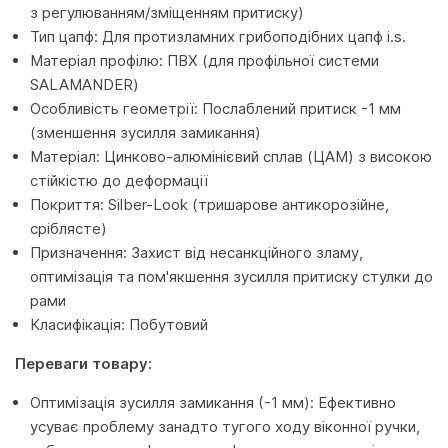
з регулюванням/зміщенням притиску)
Тип цапф: Для протизламних грибоподібних цапф i.s.
Матеріал профілю: ПВХ (для профільної системи
SALAMANDER)
Особливість геометрії: Послаблений притиск -1 мм
(зменшення зусилля замикання)
Матеріал: Цинково-алюмінієвий сплав (ЦАМ) з високою
стійкістю до деформації
Покриття: Silber-Look (тришарове антикорозійне,
сріблясте)
Призначення: Захист від несанкційного зламу,
оптимізація та пом'якшення зусилля притиску стулки до
рами
Класифікація: Побутовий
Переваги товару:
Оптимізація зусилля замикання (-1 мм): Ефективно
усуває проблему занадто тугого ходу віконної ручки,