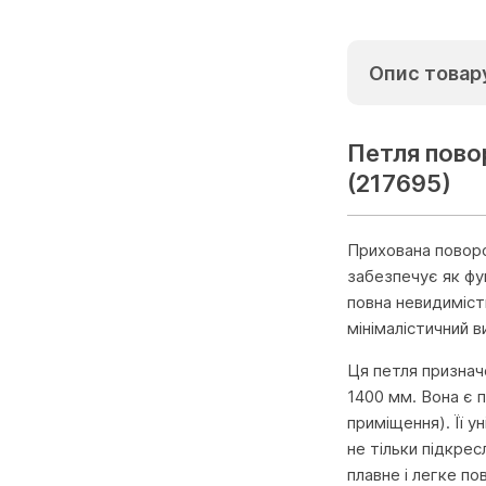
Опис товар
Петля пово
(217695)
Прихована поворо
забезпечує як фун
повна невидимість
мінімалістичний в
Ця петля призначе
1400 мм. Вона є п
приміщення). Її у
не тільки підкрес
плавне і легке по