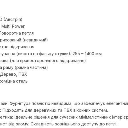
и
 (Австрія)
 Multi Power
Поворотна петля
рихований (невидимий)
отне відкривання
сування (висота по фальцу стулки): 255 – 1400 мм
рава (для правостороннього відкривання)
а раму (рамна частина)
: Дерево, ПВХ
коміцна сталь
айн: Фурнітура повністю невидима, що забезпечує елегантний
ь: Підходять для дерев'яних та ПВХ віконних систем.
ика: Ідеальне рішення для сучасних мінімалістичних інтер'єр
ист від злому: Складність зовнішнього доступу до петлі.