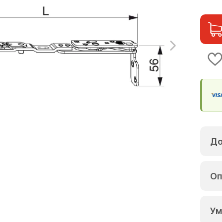
До
Оп
Ум