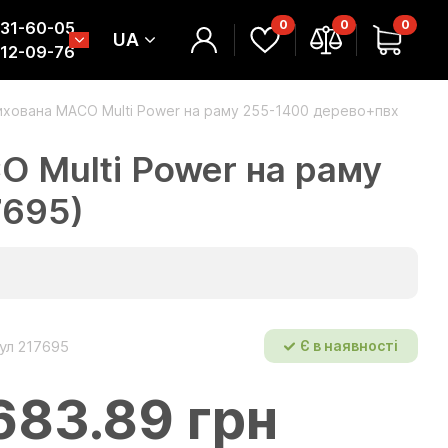
0
0
0
331-60-05
UA
312-09-76
ихована MACO Multi Power на раму 255-1400 дерево+пвх
 Multi Power на раму
7695)
ул 217695
Є в наявності
683.89 грн