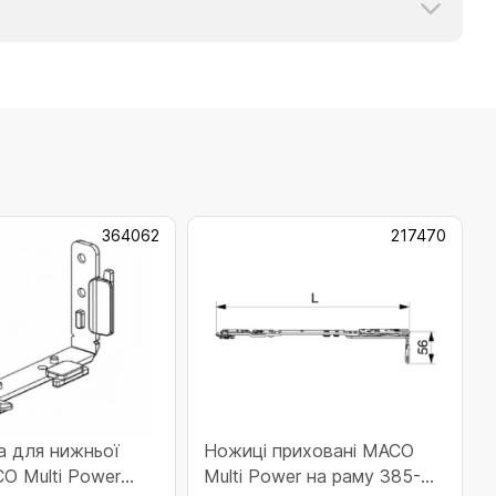
364062
217470
а для нижньої
Ножиці приховані MACO
CO Multi Power
Multi Power на раму 385-