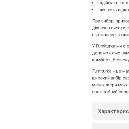
Надійність та 
Плавність відк
При виборі прихов
діапазон висоти 
в комплексі з ін
У Furniturka ми є
допоможемо вам п
комфорт, безпеку 
Furniturka – це м
широкий вибір єв
менеджери мають 
професійний серв
Характерис