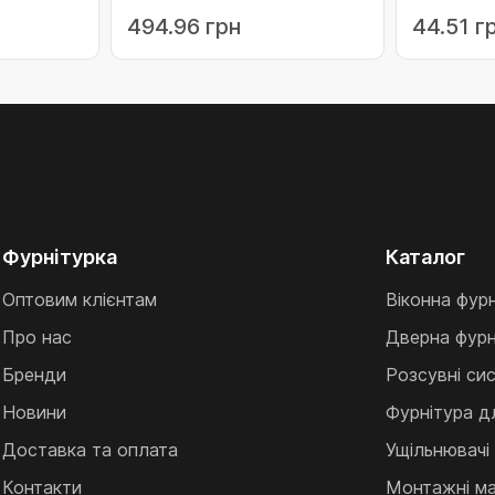
на низ 13 мм ліва (215805)
прав.низ/
494.96 грн
44.51 г
(364062)
Фурнітурка
Каталог
Оптовим клієнтам
Віконна фур
Про нас
Дверна фурн
Бренди
Розсувні си
Новини
Фурнітура д
Доставка та оплата
Ущільнювачі
Контакти
Монтажні ма