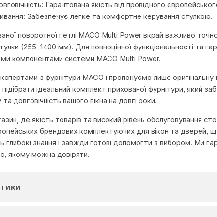
довговічність: Гарантована якість від провідного європейсько
ривання: Забезпечує легке та комфортне керування стулкою.
аної поворотної петлі MACO Multi Power вкрай важливо точно в
стулки (255-1400 мм). Для повноцінної функціональності та г
шими компонентами системи MACO Multi Power.
 експертами з фурнітури MACO і пропонуємо лише оригінальну п
ідібрати ідеальний комплект прихованої фурнітури, який заб
та довговічність вашого вікна на довгі роки.
агазин, де якість товарів та високий рівень обслуговування с
ропейських брендових комплектуючих для вікон та дверей, що
глибокі знання і завжди готові допомогти з вибором. Ми га
іс, якому можна довіряти.
тики