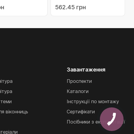
лів.верх сіра
800 13 мм праві (217470)
рн
562.45 грн
Завантаження
нітура
Проспекти
ітура
Каталоги
стеми
Інструкції по монтажу
ля віконниць
Сертифікати
Посібники з експлуатації
теріали