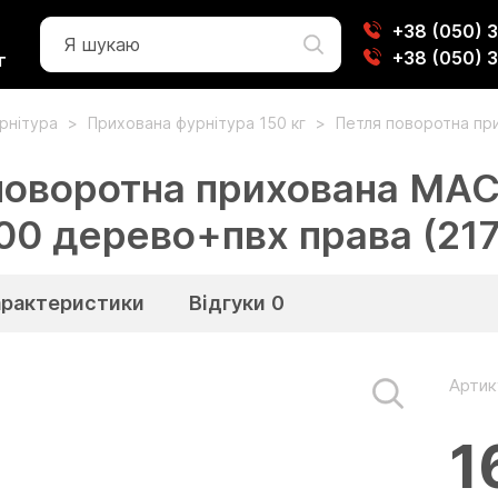
+38 (050) 
+38 (050) 
г
урнітура
Прихована фурнітура 150 кг
Петля поворотна пр
поворотна прихована MACO
00 дерево+пвх права (21
арактеристики
Відгуки
0
Артик
1