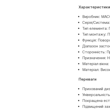
Характеристик
Виробник: MACO
Серія/Система:
Тип елемента: 
Тип монтажу: П
Функція: Повор
Діапазон засто
Сторонність: П
Призначення: Н
Матеріал вікна
Матеріал: Висо
Переваги
Прихований диз
Універсальніст
Покращена естет
Підвищений зах