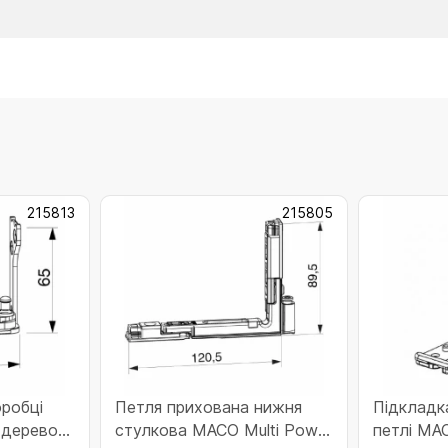
215813
215805
оробці
Петля прихована нижня
Підкладк
 дерево 9
стулкова MACO Multi Power
петлі MA