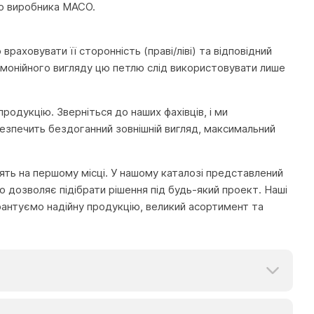
го виробника MACO.
раховувати її сторонність (праві/ліві) та відповідний
армонійного вигляду цю петлю слід використовувати лише
родукцію. Зверніться до наших фахівців, і ми
езпечить бездоганний зовнішній вигляд, максимальний
тоять на першому місці. У нашому каталозі представлений
 дозволяє підібрати рішення під будь-який проект. Наші
рантуємо надійну продукцію, великий асортимент та