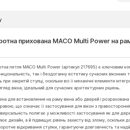
у
ротна прихована MACO Multi Power на ра
тна петля MACO Multi Power (артикул 217695) є ключовим ко
кціональність, так і бездоганну естетику сучасних віконних т
 при закритій стулці, оскільки всі її механічні елементи інте
игляд вікна, ідеальний для сучасних архітектурних рішень.
на для встановлення на раму вікна або дверей і розрахована 
равою, що означає її застосування для вікон з правосторонні
ніверсальність полягає у можливості застосування як для дере
лює дизайн, а й підвищує рівень захисту від злому, оскільки
воротне відкривання стулки, гарантуючи довговічність та надій