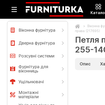
Катало
Віконна ф
Віконна фурнітура
права (217695)
Петля 
Дверна фурнітура
255-14
Розсувні системи
Опис
Х
Фурнітура для
віконниць
Ущільнювачі
Монтажні
матеріали