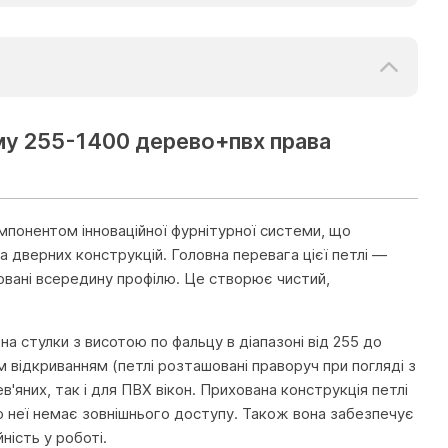
му 255-1400 дерево+пвх права
мпонентом інноваційної фурнітурної системи, що
а дверних конструкцій. Головна перевага цієї петлі —
гровані всередину профілю. Це створює чистий,
на стулки з висотою по фальцу в діапазоні від 255 до
м відкриванням (петлі розташовані праворуч при погляді з
в'яних, так і для ПВХ вікон. Прихована конструкція петлі
 до неї немає зовнішнього доступу. Також вона забезпечує
ність у роботі.