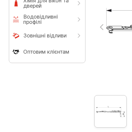
Хімія для вікон та
дверей
Водовідливні
профілі
Зовнішні відливи
Оптовим клієнтам