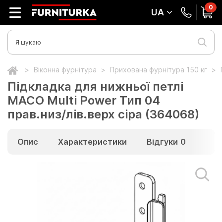
0
UA
Віконна фурнітура
Прихована фурнітура 150 кг
Підкладка для нижньої петлі
MACO Multi Power Тип 04
прав.низ/лів.верх сіра (364068)
Опис
Характеристики
Відгуки
0