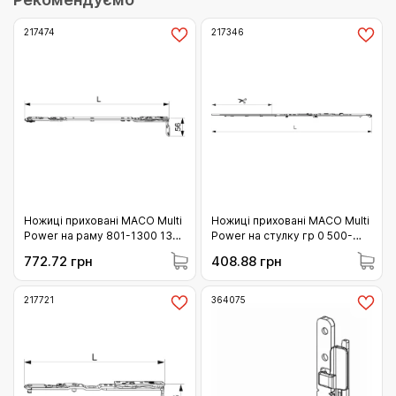
217474
217346
Ножиці приховані MACO Multi
Ножиці приховані MACO Multi
Power на раму 801-1300 13
Power на стулку гр 0 500-
мм праві (217474)
600 (217346)
772.72 грн
408.88 грн
217721
364075