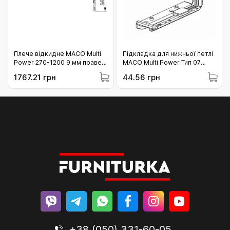
Плече відкидне MACO Multi
Підкладка для нижньої петлі
Power 270-1200 9 мм праве
MACO Multi Power Тип 07
(217721)
лів.низ/прав.верх сіра
1767.21 грн
44.56 грн
(364075)
+38 (050) 331-60-05