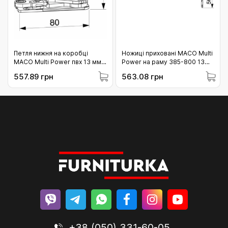
Петля нижня на коробці
Ножиці приховані MACO Multi
MACO Multi Power пвх 13 мм
Power на раму 385-800 13
ліва (215815)
мм праві (217470)
557.89 грн
563.08 грн
+38 (050) 331-60-05