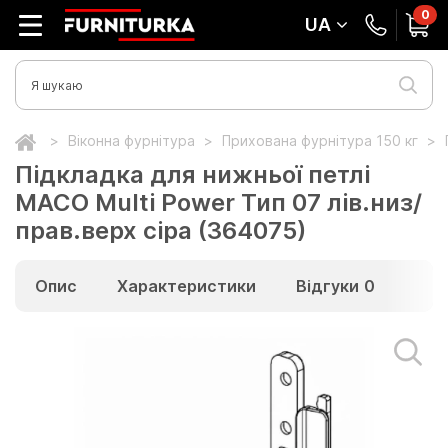
0
UA
Віконна фурнітура
Прихована фурнітура 150 кг
Підкладка для нижньої петлі
MACO Multi Power Тип 07 лів.низ/
прав.верх сіра (364075)
Опис
Характеристики
Відгуки
0