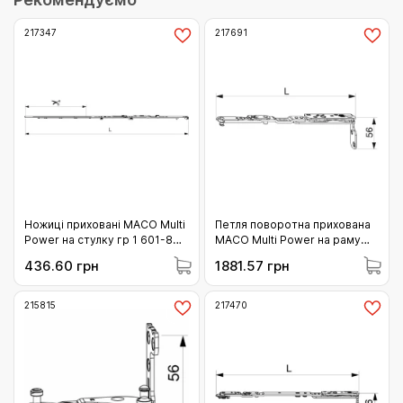
217347
217691
Ножиці приховані MACO Multi
Петля поворотна прихована
Power на стулку гр 1 601-800
MACO Multi Power на раму
(217347)
255-1400 13 мм права
436.60 грн
1881.57 грн
(217691)
215815
217470