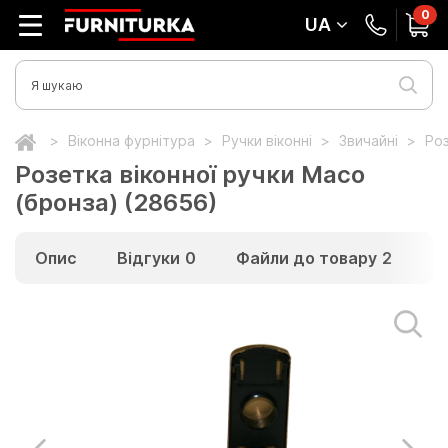
0
UA
Віконна фурнітура
Ручки віконні
Звичайні
Роз
Розетка віконної ручки Масо
(бронза) (28656)
Опис
Відгуки
0
Файли до товару
2