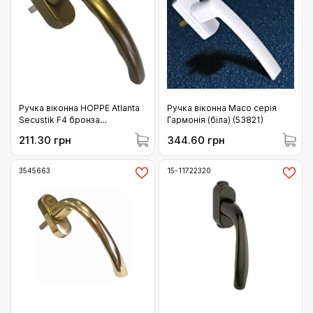
Ручка віконна HOPPE Atlanta
Ручка віконна Масо серія
Secustik F4 бронза
Гармонія (біла) (53821)
(10789447)
211.30 грн
344.60 грн
3545663
15-11722320