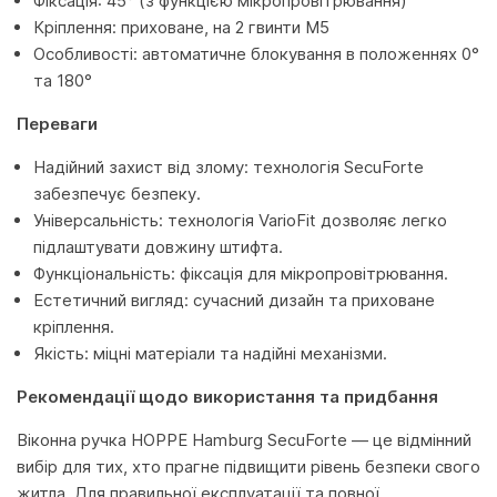
Фіксація: 45° (з функцією мікропровітрювання)
Кріплення: приховане, на 2 гвинти M5
Особливості: автоматичне блокування в положеннях 0°
та 180°
Переваги
Надійний захист від злому: технологія SecuForte
забезпечує безпеку.
Універсальність: технологія VarioFit дозволяє легко
підлаштувати довжину штифта.
Функціональність: фіксація для мікропровітрювання.
Естетичний вигляд: сучасний дизайн та приховане
кріплення.
Якість: міцні матеріали та надійні механізми.
Рекомендації щодо використання та придбання
Віконна ручка HOPPE Hamburg SecuForte — це відмінний
вибір для тих, хто прагне підвищити рівень безпеки свого
житла. Для правильної експлуатації та повної