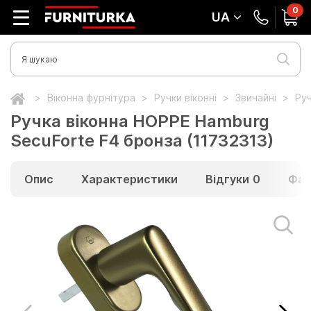
0
UA
Віконна фурнітура
Ручки віконні
Звичайні
Руч
Ручка віконна HOPPE Hamburg
SecuForte F4 бронза (11732313)
Опис
Характеристики
Відгуки
0
Фай