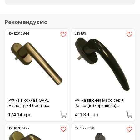
Рекомендуємо
15-12010844
219189
Ручка віконна HOPPE
Ручка віконна Масо серія
Hamburg F4 бронза
Рапсодія (коричнева)
(12010844)
(219189)
174.14 грн
411.39 грн
15-10789447
15-11722320