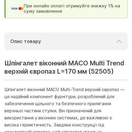
При онлайн оплаті отримуйте знижку 1% на
суму замовлення
Опис товару
Шпінгалет віконний МАСО Multi Trend
верхній європаз L=170 мм (52505)
Шпінгалет віконний MACO Multi-Trend верхній європаз —
це надійний компонент фурнітури, розроблений для
забезпечення щільного та безпечного прилягання
верхньої частини стулки. Він призначений для
використання у віконних системах, де важливою є
висока герметичність. Завдяки конструкції під
стандартний європаз, цей шпінгалет ідеально