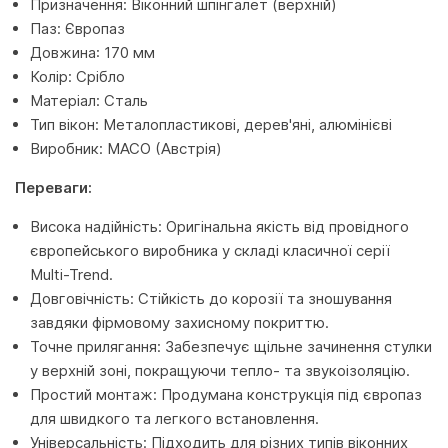
Призначення: Віконний шпінгалет (верхній)
Паз: Європаз
Довжина: 170 мм
Колір: Срібло
Матеріал: Сталь
Тип вікон: Металопластикові, дерев'яні, алюмінієві
Виробник: MACO (Австрія)
Переваги:
Висока надійність: Оригінальна якість від провідного
європейського виробника у складі класичної серії
Multi-Trend.
Довговічність: Стійкість до корозії та зношування
завдяки фірмовому захисному покриттю.
Точне прилягання: Забезпечує щільне зачинення стулки
у верхній зоні, покращуючи тепло- та звукоізоляцію.
Простий монтаж: Продумана конструкція під європаз
для швидкого та легкого встановлення.
Універсальність: Підходить для різних типів віконних