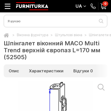
0
UA
Віконна фурнітура
Штульпові вікна
Шпінгалети в
Шпінгалет віконний МАСО Multi
Trend верхній європаз L=170 мм
(52505)
Опис
Характеристики
Відгуки
0