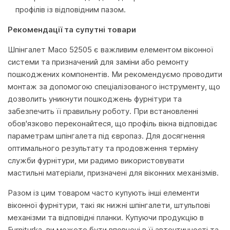
профілів із відповідним пазом.
Рекомендації та супутні товари
Шпінгалет Maco 52505 є важливим елементом віконної
системи та призначений для заміни або ремонту
пошкоджених компонентів. Ми рекомендуємо проводити
монтаж за допомогою спеціалізованого інструменту, що
дозволить уникнути пошкоджень фурнітури та
забезпечить її правильну роботу. При встановленні
обов'язково переконайтеся, що профіль вікна відповідає
параметрам шпінгалета під європаз. Для досягнення
оптимального результату та продовження терміну
служби фурнітури, ми радимо використовувати
мастильні матеріали, призначені для віконних механізмів.
Разом із цим товаром часто купують інші елементи
віконної фурнітури, такі як нижні шпінгалети, штульпові
механізми та відповідні планки. Купуючи продукцію в
Furniturka, ви можете бути впевнені в її автентичності та