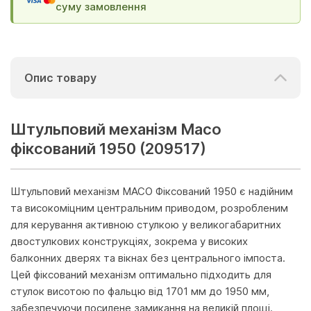
суму замовлення
Опис товару
Штульповий механізм Maco
фіксований 1950 (209517)
Штульповий механізм MACO Фіксований 1950 є надійним
та високоміцним центральним приводом, розробленим
для керування активною стулкою у великогабаритних
двостулкових конструкціях, зокрема у високих
балконних дверях та вікнах без центрального імпоста.
Цей фіксований механізм оптимально підходить для
стулок висотою по фальцю від 1701 мм до 1950 мм,
забезпечуючи посилене замикання на великій площі.