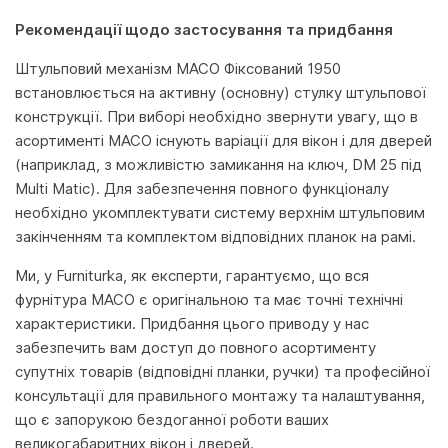
Рекомендації щодо застосування та придбання
Штульповий механізм MACO Фіксований 1950
встановлюється на активну (основну) стулку штульпової
конструкції. При виборі необхідно звернути увагу, що в
асортименті MACO існують варіації для вікон і для дверей
(наприклад, з можливістю замикання на ключ, DM 25 під
Multi Matic). Для забезпечення повного функціоналу
необхідно укомплектувати систему верхнім штульповим
закінченням та комплектом відповідних планок на рамі.
Ми, у Furniturka, як експерти, гарантуємо, що вся
фурнітура MACO є оригінальною та має точні технічні
характеристики. Придбання цього приводу у нас
забезпечить вам доступ до повного асортименту
супутніх товарів (відповідні планки, ручки) та професійної
консультації для правильного монтажу та налаштування,
що є запорукою бездоганної роботи ваших
великогабаритних вікон і дверей.