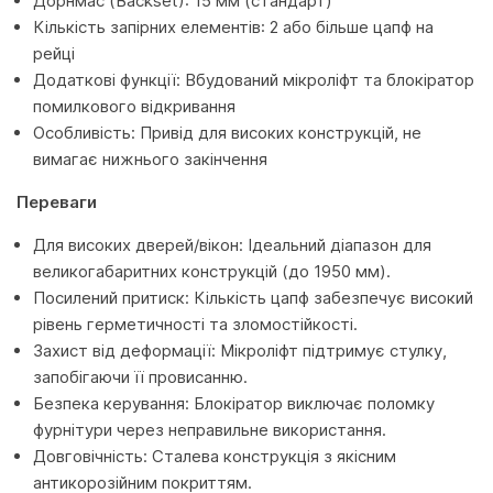
Дорнмас (Backset): 15 мм (стандарт)
Кількість запірних елементів: 2 або більше цапф на
рейці
Додаткові функції: Вбудований мікроліфт та блокіратор
помилкового відкривання
Особливість: Привід для високих конструкцій, не
вимагає нижнього закінчення
Переваги
Для високих дверей/вікон: Ідеальний діапазон для
великогабаритних конструкцій (до 1950 мм).
Посилений притиск: Кількість цапф забезпечує високий
рівень герметичності та зломостійкості.
Захист від деформації: Мікроліфт підтримує стулку,
запобігаючи її провисанню.
Безпека керування: Блокіратор виключає поломку
фурнітури через неправильне використання.
Довговічність: Сталева конструкція з якісним
антикорозійним покриттям.