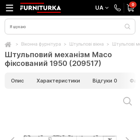
0
UA
Віконна фурнітура
Штульпові вікна
Штульпові м
Штульповий механізм Maco
фіксований 1950 (209517)
Опис
Характеристики
Відгуки
0
Фай