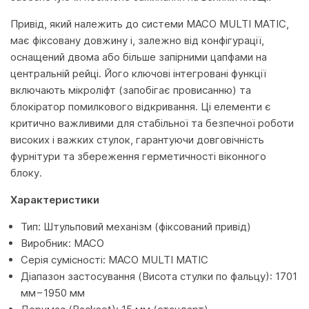
Привід, який належить до системи MACO MULTI MATIC,
має фіксовану довжину і, залежно від конфігурації,
оснащений двома або більше запірними цапфами на
центральній рейці. Його ключові інтегровані функції
включають мікроліфт (запобігає провисанню) та
блокіратор помилкового відкривання. Ці елементи є
критично важливими для стабільної та безпечної роботи
високих і важких стулок, гарантуючи довговічність
фурнітури та збереження герметичності віконного
блоку.
Характеристики
Тип: Штульповий механізм (фіксований привід)
Виробник: MACO
Серія сумісності: MACO MULTI MATIC
Діапазон застосування (Висота стулки по фальцу): 1701
мм−1950 мм