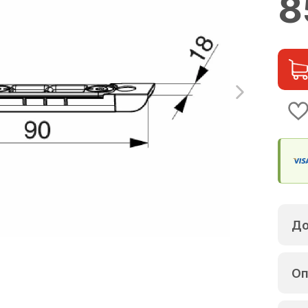
8
До
Оп