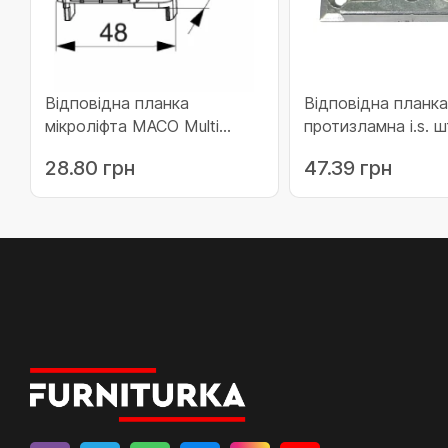
Відповідна планка
Відповідна планк
мікроліфта MACO Multi
протизламна i.s. 
Matic у фурнітурний паз
(у фурнітурний па
28.80 грн
47.39 грн
ліва (355924)
0.8 мм (96558)