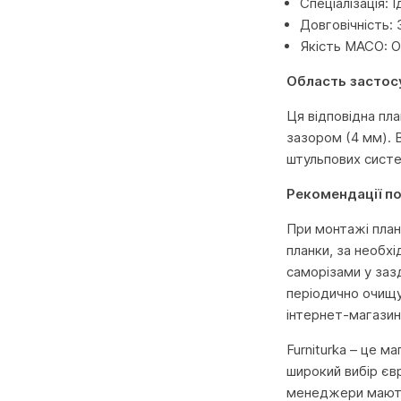
Спеціалізація: 
Довговічність:
Якість MACO: О
Область застос
Ця відповідна пла
зазором (4 мм). 
штульпових систе
Рекомендації п
При монтажі план
планки, за необхі
саморізами у заз
періодично очищу
інтернет-магазині
Furniturka – це м
широкий вибір єв
менеджери мають 