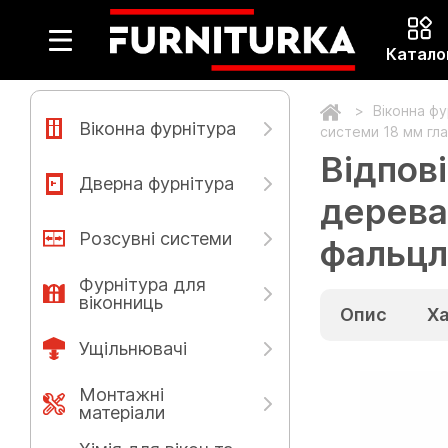
Катало
Віконна ф
Віконна фурнітура
системи 18 мм гла
Відпов
Дверна фурнітура
дерева
Розсувні системи
фальцл
Фурнітура для
віконниць
Опис
Х
Ущільнювачі
Монтажні
матеріали