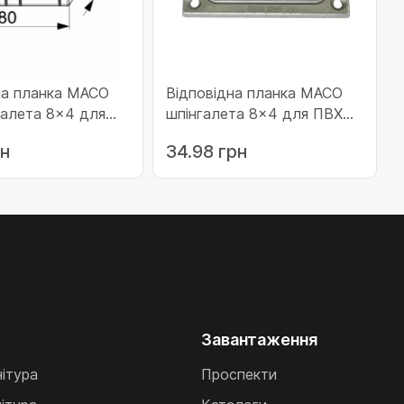
на планка MACO
Відповідна планка MACO
галета 8x4 для
шпінгалета 8x4 для ПВХ
3 системи 24 мм
Internova 4000, 6000 2
рн
34.98 грн
 фальца 12 мм
шліца (26097)
ту 2 шліца
Завантаження
нітура
Проспекти