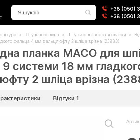
+38 (050) 
+38 (050) 
г
урнітура
Штульпові вікна
Штульпові зворотні планки
Ві
дкого фальца 4 мм фальцлюфту 2 шліца врізна (23883)
ідна планка MACO для шпі
 9 системи 18 мм гладког
юфту 2 шліца врізна (238
арактеристики
Відгуки
1
Артик