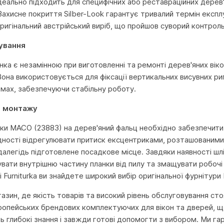
Ідеально підходить для специфічних або реставраційних дерев'я
 Захисне покриття Silber-Look гарантує тривалий термін експл
ригінальний австрійський виріб, що пройшов суворий контроль 
ування
нка є незамінною при виготовленні та ремонті дерев'яних віко
Вона використовується для фіксації вертикальних висувних ри
мах, забезпечуючи стабільну роботу.
о монтажу
ки MACO (23883) на дерев'яний фальц необхідно забезпечити
дності відрегулювати притиск ексцентриками, розташованими н
далегідь підготовлене посадкове місце. Завдяки наявності шл
вати внутрішню частину планки від пилу та змащувати робочі
 Furniturka ви знайдете широкий вибір оригінальної фурнітур
агазин, де якість товарів та високий рівень обслуговування с
ропейських брендових комплектуючих для вікон та дверей, що
глибокі знання і завжди готові допомогти з вибором. Ми га