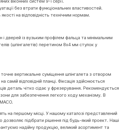
них віконних систем 9-ї серії.
уатації без втрати функціональних властивостей.
якості на відповідність технічним нормам.
н і дверей із вузьким профілем фальца та мінімальним
гелів (шпінгалетів) перетином 8х4 мм стулок у
 точне вертикальне суміщення шпінгалета з отвором
а самій відповідній планці. Фіксація здійснюється
іців деталь чітко сідає у фрезерування. Рекомендується
 зони для забезпечення легкого ходу механізму. В
и MACO.
тоять на першому місці. У нашому каталозі представлений
 дозволяє підібрати рішення під будь-який проект. Наші
рантуємо надійну продукцію, великий асортимент та