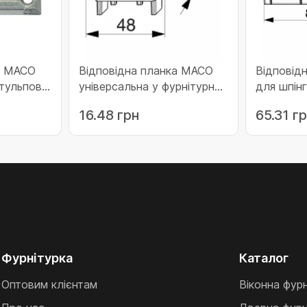
а MACO
Відповідна планка MACO
Відповід
штульпова
універсальна у фурнітурний
для шпін
з) притиск
паз (34610)
дерева 1
16.48 грн
65.31 г
гладкого
фальцлюф
(203329)
Фурнітурка
Каталог
Оптовим клієнтам
Віконна фур