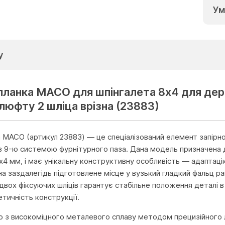
Ум
у
 планка MACO для шпінгалета 8x4 для дер
люфту 2 шліца врізна (23883)
а MACO (артикул 23883) — це спеціалізований елемент запірно
з 9-ю системою фурнітурного паза. Дана модель призначена д
8х4 мм, і має унікальну конструктивну особливість — адаптаці
а заздалегідь підготовлене місце у вузький гладкий фальц р
 двох фіксуючих шліців гарантує стабільне положення деталі в
тичність конструкції.
о з високоміцного металевого сплаву методом прецизійного 