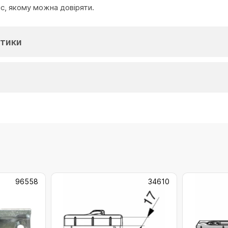
іс, якому можна довіряти.
тики
96558
34610