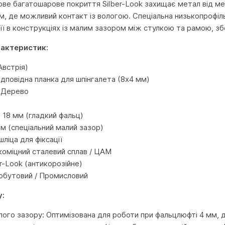
ове багатошарове покриття Silber-Look захищає метал від ме
м, де можливий контакт із вологою. Спеціальна низькопрофі
її в конструкціях із малим зазором між стулкою та рамою, зб
рактеристик:
встрія)
ідповідна планка для шпінгалета (8х4 мм)
: Дерево
 18 мм (гладкий фальц)
м (спеціальний малий зазор)
шліца для фіксації
коміцний сталевий сплав / ЦАМ
r-Look (антикорозійне)
Побутовий / Промисловий
у:
лого зазору: Оптимізована для роботи при фальцлюфті 4 мм, 