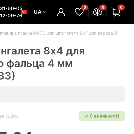
0
0
0
331-60-05
UA
312-09-76
дповідна планка MACO для шпінгалета 8x4 для дерева 9
нгалета 8x4 для
о фальца 4 мм
83)
ул 23883
Є в наявності