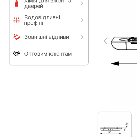
Хімія для вікон та
дверей
Водовідливні
профілі
Зовнішні відливи
Оптовим клієнтам