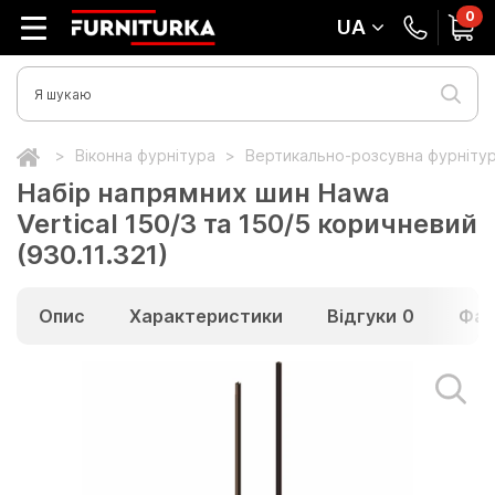
0
UA
Віконна фурнітура
Вертикально-розсувна фурніту
Набір напрямних шин Hawa
Vertical 150/3 та 150/5 коричневий
(930.11.321)
Опис
Характеристики
Відгуки
0
Фай