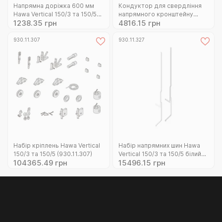
Напрямна доріжка 600 мм
Кондуктор для свердління
Hawa Vertical 150/3 та 150/5
напрямного кронштейну
1238.35 грн
4816.15 грн
чорна (930.11.333)
Hawa Vertical 150/3 та 150/5
(930.11.510)
930.11.307
930.11.327
Набір кріплень Hawa Vertical
Набір напрямних шин Hawa
150/3 та 150/5 (930.11.307)
Vertical 150/3 та 150/5 білий
104365.49 грн
15496.15 грн
(930.11.327)