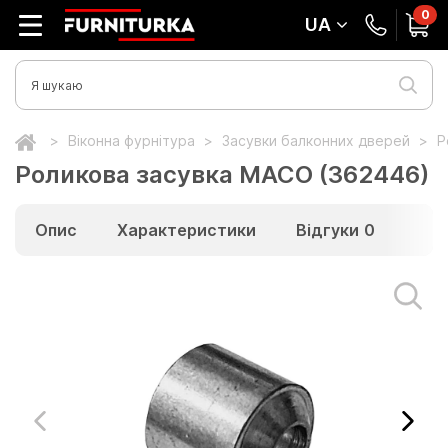
0
UA
Віконна фурнітура
Засувки балконних дверей
Р
Роликова засувка MACO (362446)
Опис
Характеристики
Відгуки
0