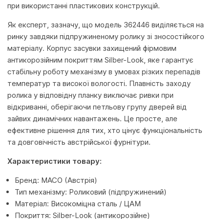
при використанні пластикових конструкцій.
Як експерт, зазначу, що модель 362446 виділяється на
ринку завдяки підпружиненому ролику зі зносостійкого
матеріалу. Корпус засувки захищений фірмовим
антикорозійним покриттям Silber-Look, яке гарантує
стабільну роботу механізму в умовах різких перепадів
температур та високої вологості. Плавність заходу
ролика у відповідну планку виключає ривки при
відкриванні, оберігаючи петльову групу дверей від
зайвих динамічних навантажень. Це просте, але
ефективне рішення для тих, хто цінує функціональність
та довговічність австрійської фурнітури.
Характеристики товару:
Бренд: MACO (Австрія)
Тип механізму: Роликовий (підпружинений)
Матеріал: Високоміцна сталь / ЦАМ
Покриття: Silber-Look (антикорозійне)