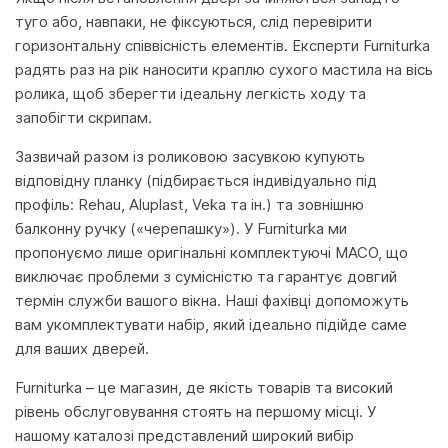
туго або, навпаки, не фіксуються, слід перевірити
горизонтальну співвісність елементів. Експерти Furniturka
радять раз на рік наносити краплю сухого мастила на вісь
ролика, щоб зберегти ідеальну легкість ходу та
запобігти скрипам.
Зазвичай разом із роликовою засувкою купують
відповідну планку (підбирається індивідуально під
профіль: Rehau, Aluplast, Veka та ін.) та зовнішню
балконну ручку («черепашку»). У Furniturka ми
пропонуємо лише оригінальні комплектуючі MACO, що
виключає проблеми з сумісністю та гарантує довгий
термін служби вашого вікна. Наші фахівці допоможуть
вам укомплектувати набір, який ідеально підійде саме
для ваших дверей.
Furniturka – це магазин, де якість товарів та високий
рівень обслуговування стоять на першому місці. У
нашому каталозі представлений широкий вибір