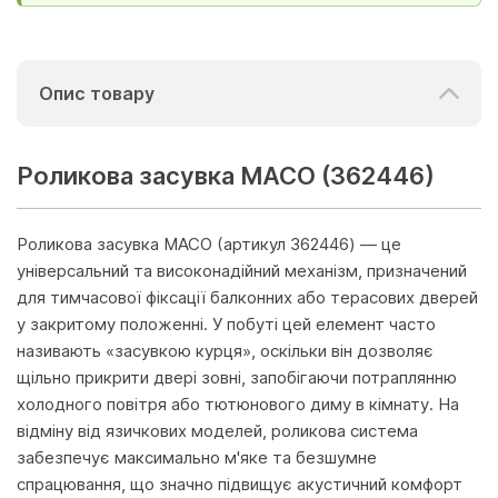
Опис товару
Роликова засувка MACO (362446)
Роликова засувка MACO (артикул 362446) — це
універсальний та високонадійний механізм, призначений
для тимчасової фіксації балконних або терасових дверей
у закритому положенні. У побуті цей елемент часто
називають «засувкою курця», оскільки він дозволяє
щільно прикрити двері зовні, запобігаючи потраплянню
холодного повітря або тютюнового диму в кімнату. На
відміну від язичкових моделей, роликова система
забезпечує максимально м'яке та безшумне
спрацювання, що значно підвищує акустичний комфорт