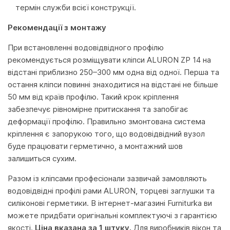
термін служби всієї конструкції.
Рекомендації з монтажу
При встановленні водовідвідного профілю
рекомендується розміщувати кліпси ALURON ZP 14 на
відстані приблизно 250–300 мм одна від одної. Перша та
остання кліпси повинні знаходитися на відстані не більше
50 мм від країв профілю. Такий крок кріплення
забезпечує рівномірне притискання та запобігає
деформації профілю. Правильно змонтована система
кріплення є запорукою того, що водовідвідний вузол
буде працювати герметично, а монтажний шов
залишиться сухим.
Разом із кліпсами професіонали зазвичай замовляють
водовідвідні профілі рами ALURON, торцеві заглушки та
силіконові герметики. В інтернет-магазині Furniturka ви
можете придбати оригінальні комплектуючі з гарантією
якості.
Ціна вказана за 1 штуку.
Для виробників вікон та