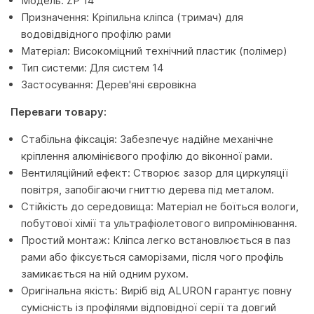
Модель: ZP 14
Призначення: Кріпильна кліпса (тримач) для
водовідвідного профілю рами
Матеріал: Високоміцний технічний пластик (полімер)
Тип системи: Для систем 14
Застосування: Дерев'яні євровікна
Переваги товару:
Стабільна фіксація: Забезпечує надійне механічне
кріплення алюмінієвого профілю до віконної рами.
Вентиляційний ефект: Створює зазор для циркуляції
повітря, запобігаючи гниттю дерева під металом.
Стійкість до середовища: Матеріал не боїться вологи,
побутової хімії та ультрафіолетового випромінювання.
Простий монтаж: Кліпса легко встановлюється в паз
рами або фіксується саморізами, після чого профіль
замикається на ній одним рухом.
Оригінальна якість: Виріб від ALURON гарантує повну
сумісність із профілями відповідної серії та довгий