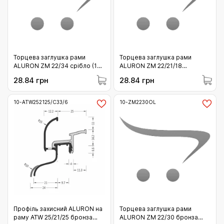
Торцева заглушка рами
Торцева заглушка рами
ALURON ZM 22/34 срібло (10-
ALURON ZM 22/21/18
ZM2234SR)
коричнева С34 (10-
28.84 грн
28.84 грн
ZM222118CBR)
10-ATW252125/C33/6
10-ZM2230OL
Профіль захисний ALURON на
Торцева заглушка рами
раму ATW 25/21/25 бронза
ALURON ZM 22/30 бронза