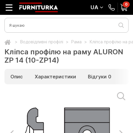
0
UA
Водовідливні профілі
Рама
Кліпса профілю на р
Кліпса профілю на раму ALURON
ZP 14 (10-ZP14)
Опис
Характеристики
Відгуки
0