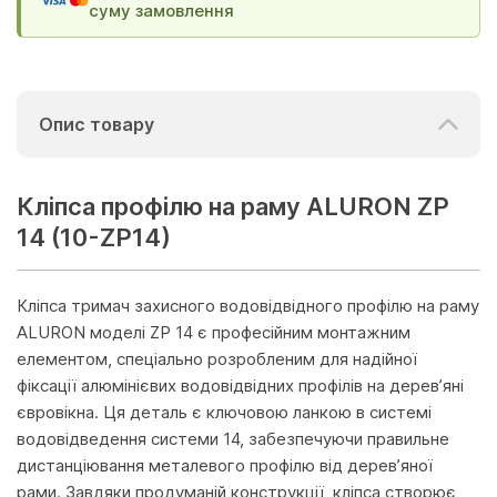
суму замовлення
Опис товару
Кліпса профілю на раму ALURON ZP
14 (10-ZP14)
Кліпса тримач захисного водовідвідного профілю на раму
ALURON моделі ZP 14 є професійним монтажним
елементом, спеціально розробленим для надійної
фіксації алюмінієвих водовідвідних профілів на дерев’яні
євровікна. Ця деталь є ключовою ланкою в системі
водовідведення системи 14, забезпечуючи правильне
дистанціювання металевого профілю від дерев’яної
рами. Завдяки продуманій конструкції, кліпса створює