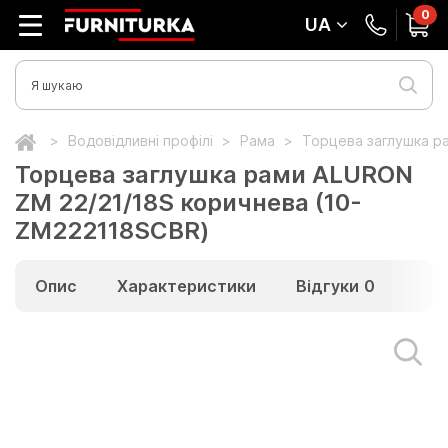
0
UA
Водовідливні профілі
Рама
Торцева заглушка р
Торцева заглушка рами ALURON
ZM 22/21/18S коричнева (10-
ZM222118SCBR)
Опис
Характеристики
Відгуки
0