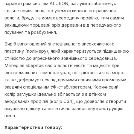
параметрам систем ALURON, заглушка забезпечує
щільне прилягання, що унеможливлює потрапляння
вологи, бруду та комах всередину профілю, тим самим
захищаючи торцевий зріз деревини від передчасного
псування та розбухання.
Виріб виготовлений зі спеціального високоякісного
пластику (полімеру), який характеризується підвищеною
стійкістю до агресивного зовнішнього середовища.
Матеріал зберігає свою еластичність та міцність при
екстремальних температурах, не тріскається на морозі
та не деформується під прямими сонячними променями
завдяки спеціальним УФ-стабілізаторам. Коричневий
колір заглушки ідеально збігається з відтінком
анодованих профілів (колір C34), що дозволяє створити
візуально цілісну та естетично завершену конструкцію
вікна.
Характеристики товару: