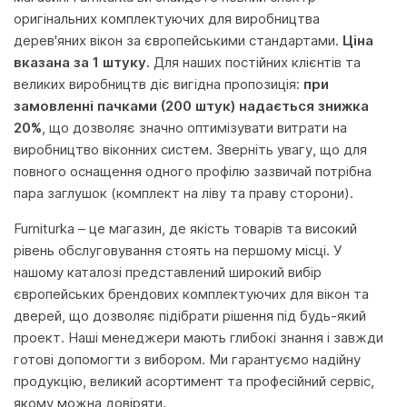
оригінальних комплектуючих для виробництва
дерев'яних вікон за європейськими стандартами.
Ціна
вказана за 1 штуку.
Для наших постійних клієнтів та
великих виробництв діє вигідна пропозиція:
при
замовленні пачками (200 штук) надається знижка
20%
, що дозволяє значно оптимізувати витрати на
виробництво віконних систем. Зверніть увагу, що для
повного оснащення одного профілю зазвичай потрібна
пара заглушок (комплект на ліву та праву сторони).
Furniturka – це магазин, де якість товарів та високий
рівень обслуговування стоять на першому місці. У
нашому каталозі представлений широкий вибір
європейських брендових комплектуючих для вікон та
дверей, що дозволяє підібрати рішення під будь-який
проект. Наші менеджери мають глибокі знання і завжди
готові допомогти з вибором. Ми гарантуємо надійну
продукцію, великий асортимент та професійний сервіс,
якому можна довіряти.