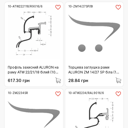
10-ATW222118/R9016/6
10-ZM14/27SP/BI
Профіль захисний ALURON на
Торцева заглушка рами
раму ATW 22/21/18 білий (10-
ALURON ZM 14/27 SP біла (10-
ATW222118/R9016/6)
ZM14/27SP/BI)
617.30 грн
28.84 грн
10-ZM2234SR
10-ATW2234/RAL9016/6