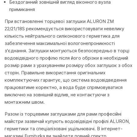
Бездоганний зовнішній вигляд віконного вузла
примикання
При встановленні торцевої заглушки ALURON ZM
22/21/18S рекомендується використовувати невелику
кількість нейтрального силіконового герметика для
забезпечення максимальної вологонепроникності
з'єднання. Заглушки монтуються безпосередньо в торці
водовідвідного профілю після його обрізки в необхідний
розмір рами з урахуванням розміру обох заглушок з обох
сторін. Правильне використання оригінальних
комплектуючих гарантує, що система водовідведення
працюватиме коректно, а вода буде спрямовуватися
виключно на зовнішній відлив, не контактуючи з
монтажним швом.
Разом із торцевими заглушками для рами професійні
майстри зазвичай купують водовідвідні профілі ALURON,
герметики та спеціалізовані ущільнювачі. В інтернет-
магазині Furniturka ви знайдете повний спектр