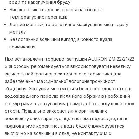
води та накопичення бруду
Висока стійкість до вигорання на сонці та
температурних перепадів
Легкий монтаж та естетичне маскування місця зрізу
металу
Бездоганний зовнішній вигляд віконного вузла
примикання
При встановленні торцевої заглушки ALURON ZM 22/21/22
S зі скосом рекомендується використовувати невелику
кількість нейтрального силіконового герметика для
забезпечення максимальної вологонепроникності
з'єднання. Заглушки монтуються безпосередньо в торці
водовідвідного профілю після його обрізки в необхідний
розмір рами з урахуванням розміру обох заглушок з обох
сторін. Правильне використання оригінальних
комплектуючих гарантує, що система водовідведення
працюватиме коректно, а вода буде спрямовуватися
виключно на зовнішній відлив, не контактуючи з