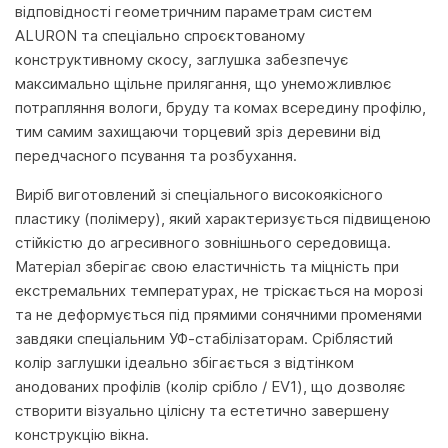
відповідності геометричним параметрам систем
ALURON та спеціально спроєктованому
конструктивному скосу, заглушка забезпечує
максимально щільне прилягання, що унеможливлює
потрапляння вологи, бруду та комах всередину профілю,
тим самим захищаючи торцевий зріз деревини від
передчасного псування та розбухання.
Виріб виготовлений зі спеціального високоякісного
пластику (полімеру), який характеризується підвищеною
стійкістю до агресивного зовнішнього середовища.
Матеріал зберігає свою еластичність та міцність при
екстремальних температурах, не тріскається на морозі
та не деформується під прямими сонячними променями
завдяки спеціальним УФ-стабілізаторам. Сріблястий
колір заглушки ідеально збігається з відтінком
анодованих профілів (колір срібло / EV1), що дозволяє
створити візуально цілісну та естетично завершену
конструкцію вікна.