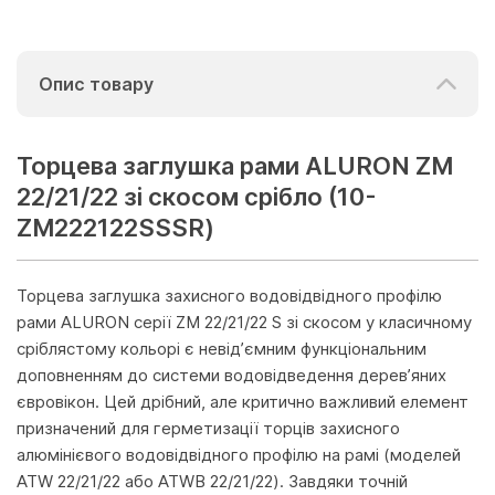
Опис товару
Торцева заглушка рами ALURON ZM
22/21/22 зі скосом срібло (10-
ZM222122SSSR)
Торцева заглушка захисного водовідвідного профілю
рами ALURON серії ZM 22/21/22 S зі скосом у класичному
сріблястому кольорі є невід’ємним функціональним
доповненням до системи водовідведення дерев’яних
євровікон. Цей дрібний, але критично важливий елемент
призначений для герметизації торців захисного
алюмінієвого водовідвідного профілю на рамі (моделей
ATW 22/21/22 або ATWB 22/21/22). Завдяки точній