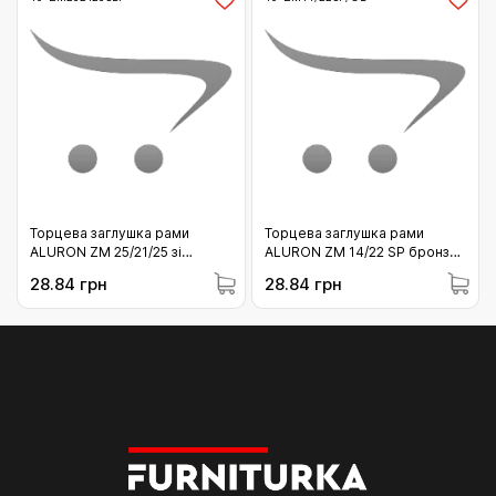
Торцева заглушка рами
Торцева заглушка рами
ALURON ZM 25/21/25 зі
ALURON ZM 14/22 SP бронза
скосом біла (10-
(10-ZM14/22SP/OL)
28.84 грн
28.84 грн
ZM252125SBI)