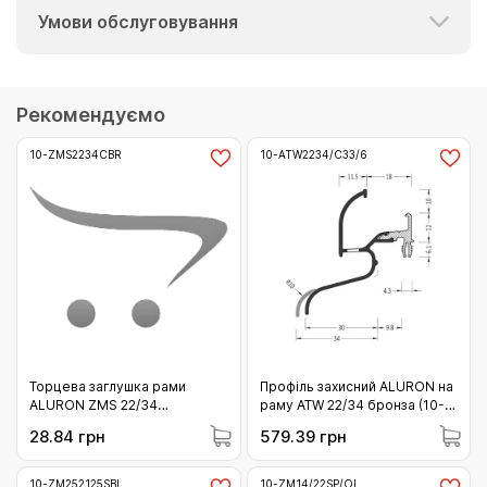
Умови обслуговування
Рекомендуємо
10-ZMS2234CBR
10-ATW2234/C33/6
Торцева заглушка рами
Профіль захисний ALURON на
ALURON ZMS 22/34
раму ATW 22/34 бронза (10-
коричнева С34 (10-
ATW2234/C33/6)
28.84 грн
579.39 грн
ZMS2234CBR)
10-ZM252125SBI
10-ZM14/22SP/OL