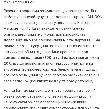
монтажним швом.
Разом із торцевими заглушками для рами професійні
майстри зазвичай купують водовідвідні профілі ALURON,
герметики та спеціалізовані ущільнювачі. В інтернет-
магазині Furniturka ви знайдете повний спектр
оригінальних комплектуючих для виробництва
дерев'яних вікон за європейськими стандартами.
Ціна
вказана за 1 штуку.
Для наших постійних клієнтів та
великих виробництв діє вигідна пропозиція:
при
замовленні пачками (200 штук) надається знижка
20%
, що дозволяє значно оптимізувати витрати на
виробництво віконних систем. Зверніть увагу, що для
повного оснащення одного профілю зазвичай потрібна
пара заглушок (комплект на ліву та праву сторони).
Furniturka – це магазин, де якість товарів та високий
рівень обслуговування стоять на першому місці. У
нашому каталозі представлений широкий вибір
європейських брендових комплектуючих для вікон та