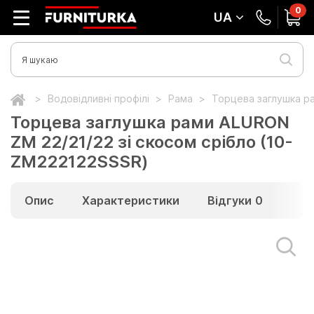
0
UA
Водовідливні профілі
Рама
Торцева заглушка ра
Торцева заглушка рами ALURON
ZM 22/21/22 зі скосом срібло (10-
ZM222122SSSR)
Опис
Характеристики
Відгуки
0