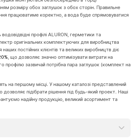
нням розміру обох заглушок з обох сторін. Правильне
ння працюватиме коректно, а вода буде спрямовуватися
 водовідвідні профілі ALURON, герметики та
й спектр оригінальних комплектуючих для виробництва
 наших постійних клієнтів та великих виробництв діє
20%
, що дозволяє значно оптимізувати витрати на
го профілю зазвичай потрібна пара заглушок (комплект на
тоять на першому місці. У нашому каталозі представлений
 дозволяє підібрати рішення під будь-який проект. Наші
рантуємо надійну продукцію, великий асортимент та