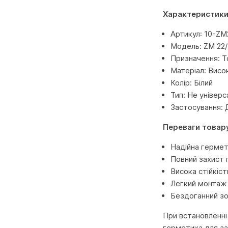
Характеристики
Артикул: 10-ZM
Модель: ZM 22/3
Призначення: Т
Матеріал: Висо
Колір: Білий
Тип: Не універса
Застосування: 
Переваги товар
Надійна гермет
Повний захист 
Висока стійкіс
Легкий монтаж 
Бездоганний зо
При встановленні
герметика для за