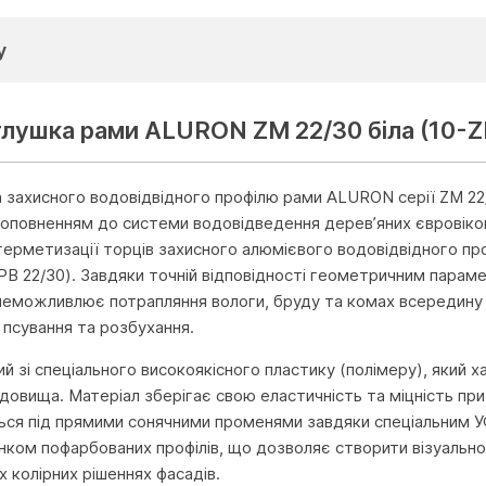
у
глушка рами ALURON ZM 22/30 біла (10-
 захисного водовідвідного профілю рами ALURON серії ZM 22/
оповненням до системи водовідведення дерев’яних євровікон
герметизації торців захисного алюмієвого водовідвідного пр
PB 22/30). Завдяки точній відповідності геометричним пара
неможливлює потрапляння вологи, бруду та комах всередину
 псування та розбухання.
ий зі спеціального високоякісного пластику (полімеру), який
довища. Матеріал зберігає свою еластичність та міцність пр
ся під прямими сонячними променями завдяки спеціальним УФ-
тінком пофарбованих профілів, що дозволяє створити візуально
х колірних рішеннях фасадів.