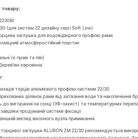
 товару:
2230BI
0 (для систем 22 дизайну серії Soft Line)
орцева заглушка для водовідвідного профілю рами
коміцний атмосферостійкий пластик
льні (є праві та ліві)
Дерев'яні євровікна
у:
изація торців алюмієвого профілю системи 22/30
прихованих ділянок рами від затікання води та накопичення б
ть до вигорання на сонці (УФ-захист) та температурних переп
завдяки продуманій системі фіксації
внішній вигляд віконного вузла примикання
 торцевої заглушки ALURON ZM 22/30 рекомендується викорис
безпечення максимальної вологонепроникності з'єднання. З