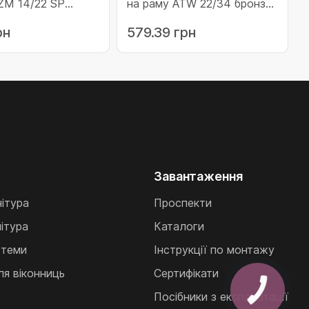
ZM 14/22 SP
на раму ATW 22/34 бронза
10-ZM14/22SP/OL)
(10-ATW2234/C33/6)
рн
579.39 грн
Завантаження
нітура
Проспекти
ітура
Каталоги
стеми
Інструкції по монтажу
ля віконниць
Сертифікати
Посібники з експлуатації