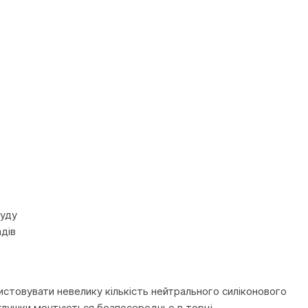
руду
адів
товувати невелику кількість нейтрального силіконового
аглушки монтуються безпосередньо в торці