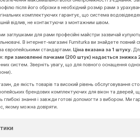
рофілю після його обрізки в необхідний розмір рами з урахува
гінальних комплектуючих гарантує, що система водовідведе
ішній відлив, не контактуючи з монтажним швом.
ми заглушками для рами професійні майстри зазвичай купують
щільнювачі. В інтернет-магазині Furniturka ви знайдете повни
 за європейськими стандартами.
Ціна вказана за 1 штуку.
Для
я:
при замовленні пачками (200 штук) надається знижка 
нних систем. Зверніть увагу, що для повного оснащення одно
рони).
агазин, де якість товарів та високий рівень обслуговування с
ропейських брендових комплектуючих для вікон та дверей, що
глибокі знання і завжди готові допомогти з вибором. Ми га
іс, якому можна довіряти.
тики