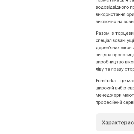
водовідвідного п
використання ори
виключно на зовн
Разом із торцеви
спеціалізовані у
дерев'яних вікон
вигідна пропозиці
виробництво віко
ліву та праву сто
Furniturka – це м
широкий вибір єв
менеджери мають 
професійний серв
Характерис