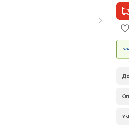
До
Оп
Ум