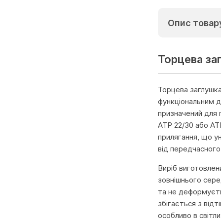
Опис товар
Торцева за
Торцева заглушка
функціональним д
призначений для 
ATP 22/30 або AT
прилягання, що у
від передчасного
Виріб виготовлен
зовнішнього сере
та не деформуєть
збігається з від
особливо в світли