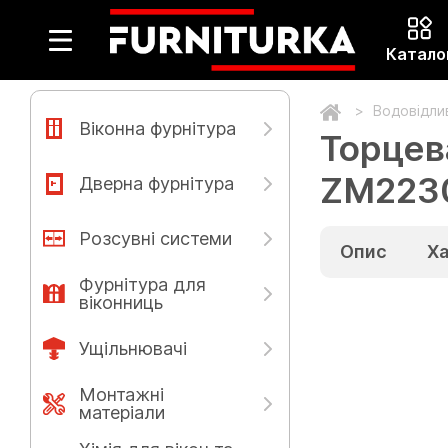
Катало
Водовідлив
Віконна фурнітура
Торцев
ZM2230
Дверна фурнітура
Розсувні системи
Опис
Х
Фурнітура для
віконниць
Ущільнювачі
Монтажні
матеріали