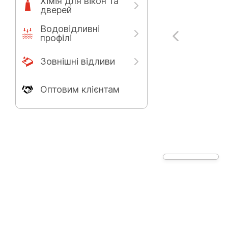
Хімія для вікон та
дверей
Водовідливні
профілі
Зовнішні відливи
Оптовим клієнтам