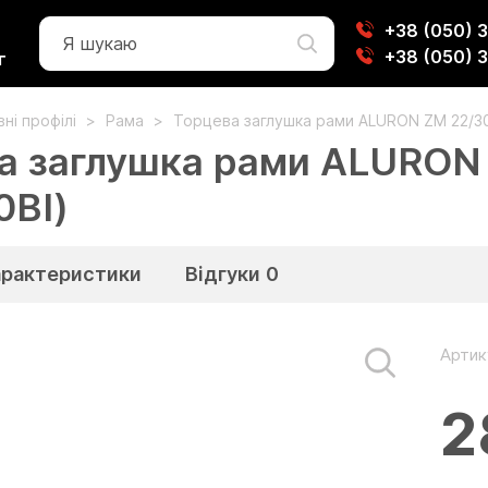
+38 (050) 
+38 (050) 
г
ні профілі
Рама
Торцева заглушка рами ALURON ZM 22/30
а заглушка рами ALURON Z
BI)
арактеристики
Відгуки
0
Артик
2