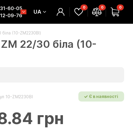
0
0
0
331-60-05
UA
312-09-76
 біла (10-ZM2230BI)
M 22/30 біла (10-
ул 10-ZM2230BI
Є в наявності
8.84 грн