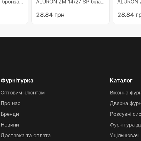
 бронза
ALURON ZM 14/27 SP біла
ALURON 
(10-ZM14/27SP/BI)
бронза (
28.84 грн
28.84 г
Фурнітурка
Каталог
Оптовим клієнтам
Віконна фур
Про нас
Дверна фурн
Бренди
Розсувні си
Новини
Фурнітура д
Доставка та оплата
Ущільнювачі