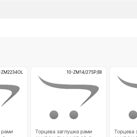
-ZM2234OL
10-ZM14/27SP/BI
 рами
Торцева заглушка рами
Торцева 