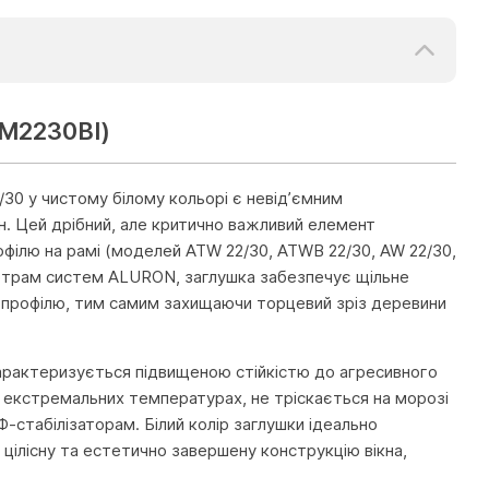
ZM2230BI)
30 у чистому білому кольорі є невід’ємним
. Цей дрібний, але критично важливий елемент
офілю на рамі (моделей ATW 22/30, ATWB 22/30, AW 22/30,
метрам систем ALURON, заглушка забезпечує щільне
 профілю, тим самим захищаючи торцевий зріз деревини
 характеризується підвищеною стійкістю до агресивного
и екстремальних температурах, не тріскається на морозі
стабілізаторам. Білий колір заглушки ідеально
 цілісну та естетично завершену конструкцію вікна,