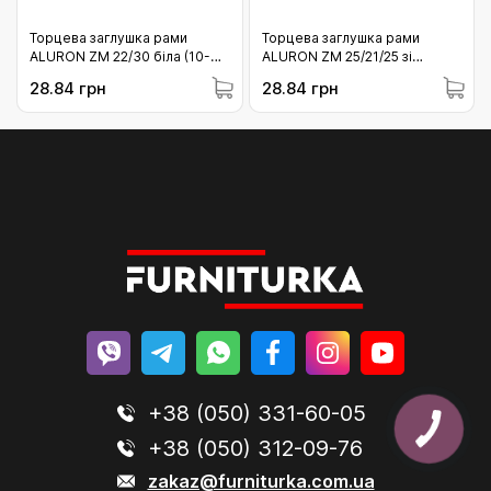
Торцева заглушка рами
Торцева заглушка рами
ALURON ZM 22/30 біла (10-
ALURON ZM 25/21/25 зі
ZM2230BI)
скосом біла (10-
28.84 грн
28.84 грн
ZM252125SBI)
+38 (050) 331-60-05
+38 (050) 312-09-76
zakaz@furniturka.com.ua