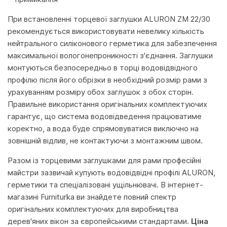
При встановленні торцевої заглушки ALURON ZM 22/30
рекомендується використовувати невелику кількість
нейтрального силіконового герметика для забезпечення
максимальної вологонепроникності з'єднання. Заглушки
монтуються безпосередньо в торці водовідвідного
профілю після його обрізки в необхідний розмір рами з
урахуванням розміру обох заглушок з обох сторін.
Правильне використання оригінальних комплектуючих
гарантує, що система водовідведення працюватиме
коректно, а вода буде спрямовуватися виключно на
зовнішній відлив, не контактуючи з монтажним швом.
Разом із торцевими заглушками для рами професійні
майстри зазвичай купують водовідвідні профілі ALURON,
герметики та спеціалізовані ущільнювачі. В інтернет-
магазині Furniturka ви знайдете повний спектр
оригінальних комплектуючих для виробництва
дерев'яних вікон за європейськими стандартами.
Ціна