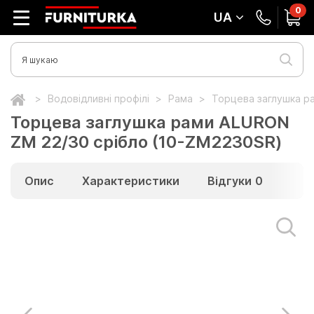
0
UA
Водовідливні профілі
Рама
Торцева заглушка р
Торцева заглушка рами ALURON
ZM 22/30 срібло (10-ZM2230SR)
Опис
Характеристики
Відгуки
0