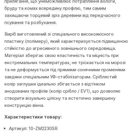
прилягання, що унеможливлює потрапляння вологи,
бруду та комах всередину профілю, тим самим
захищаючи торцевий зріз деревини від передчасного
псування та розбухання.
Виріб виготовлений зі спеціального високоякісного
пластику (полімеру), який характеризується підвищеною
стійкістю до агресивного зовнішнього середовища.
Матеріал зберігає свою еластичність та міцність при
екстремальних температурах, не тріскається на морозі
та не деформується під прямими сонячними променями
завдяки спеціальним УФ-стабілізаторам. Сріблястий
колір заглушки ідеально збігається з відтінком
анодованих профілів (колір срібло / EV1), що дозволяє
створити візуально цілісну та естетично завершену
конструкцію вікна.
Характеристики товару:
Артикул: 10-ZM2230SR