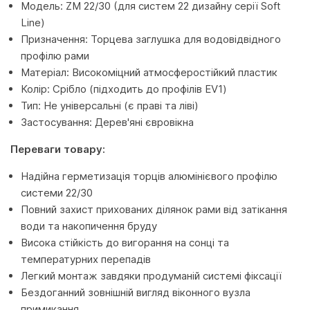
Модель: ZM 22/30 (для систем 22 дизайну серії Soft
Line)
Призначення: Торцева заглушка для водовідвідного
профілю рами
Матеріал: Високоміцний атмосферостійкий пластик
Колір: Срібло (підходить до профілів EV1)
Тип: Не універсальні (є праві та ліві)
Застосування: Дерев'яні євровікна
Переваги товару:
Надійна герметизація торців алюмінієвого профілю
системи 22/30
Повний захист прихованих ділянок рами від затікання
води та накопичення бруду
Висока стійкість до вигорання на сонці та
температурних перепадів
Легкий монтаж завдяки продуманій системі фіксації
Бездоганний зовнішній вигляд віконного вузла
примикання