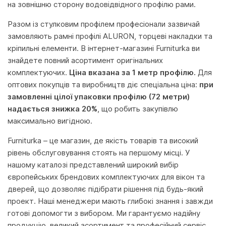
на зовнішню сторону водовідвідного профілю рами.
Разом із стулковим профілем професіонали зазвичай
замовляють рамні профілі ALURON, торцеві накладки та
кріпильні елементи. В інтернет-магазині Furniturka ви
знайдете повний асортимент оригінальних
комплектуючих.
Ціна вказана за 1 метр профілю.
Для
оптових покупців та виробництв діє спеціальна ціна:
при
замовленні цілої упаковки профілю (72 метри)
надається знижка 20%
, що робить закупівлю
максимально вигідною.
Furniturka – це магазин, де якість товарів та високий
рівень обслуговування стоять на першому місці. У
нашому каталозі представлений широкий вибір
європейських брендових комплектуючих для вікон та
дверей, що дозволяє підібрати рішення під будь-який
проект. Наші менеджери мають глибокі знання і завжди
готові допомогти з вибором. Ми гарантуємо надійну
продукцію, великий асортимент та професійний сервіс,