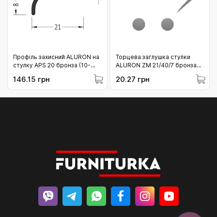
Профіль захисний ALURON на
Торцева заглушка стулки
стулку APS 20 бронза (10-
ALURON ZM 21/40/7 бронза
APS20/C33/6)
(10-ZM21407OL)
146.15 грн
20.27 грн