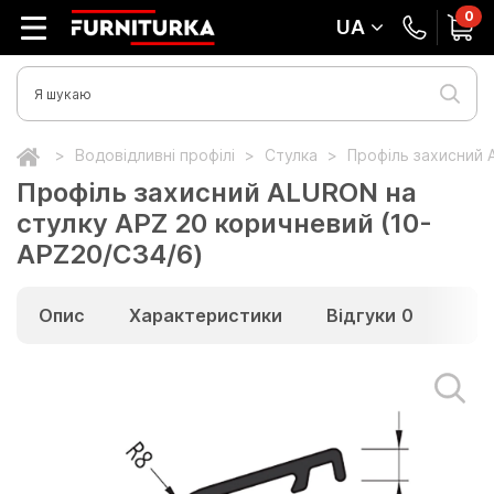
0
UA
Водовідливні профілі
Стулка
Профіль захисний 
Профіль захисний ALURON на
стулку APZ 20 коричневий (10-
APZ20/C34/6)
Опис
Характеристики
Відгуки
0