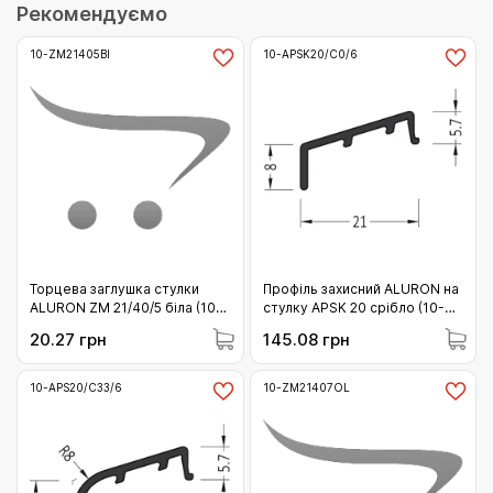
Рекомендуємо
10-ZM21405BI
10-APSK20/C0/6
Торцева заглушка стулки
Профіль захисний ALURON на
ALURON ZM 21/40/5 біла (10-
стулку APSK 20 срібло (10-
ZM21405BI)
APSK20/C0/6)
20.27 грн
145.08 грн
10-APS20/C33/6
10-ZM21407OL