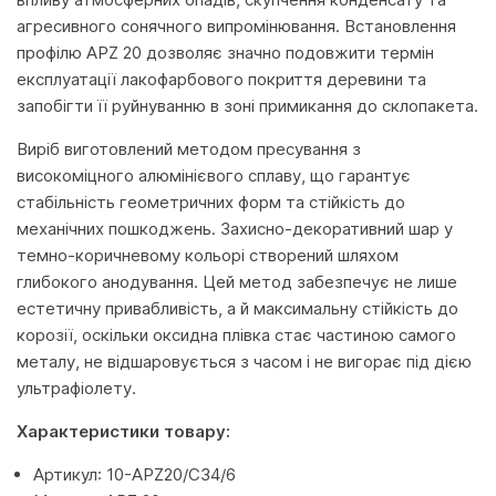
агресивного сонячного випромінювання. Встановлення
профілю APZ 20 дозволяє значно подовжити термін
експлуатації лакофарбового покриття деревини та
запобігти її руйнуванню в зоні примикання до склопакета.
Виріб виготовлений методом пресування з
високоміцного алюмінієвого сплаву, що гарантує
стабільність геометричних форм та стійкість до
механічних пошкоджень. Захисно-декоративний шар у
темно-коричневому кольорі створений шляхом
глибокого анодування. Цей метод забезпечує не лише
естетичну привабливість, а й максимальну стійкість до
корозії, оскільки оксидна плівка стає частиною самого
металу, не відшаровується з часом і не вигорає під дією
ультрафіолету.
Характеристики товару:
Артикул: 10-APZ20/C34/6