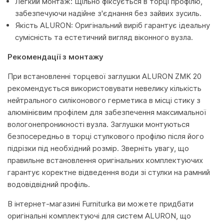
Легкий монтаж: Щільно фіксується в торці профілю,
забезпечуючи надійне з'єднання без зайвих зусиль.
Якість ALURON: Оригінальний виріб гарантує ідеальну
сумісність та естетичний вигляд віконного вузла.
Рекомендації з монтажу
При встановленні торцевої заглушки ALURON ZMK 20
рекомендується використовувати невелику кількість
нейтрального силіконового герметика в місці стику з
алюмінієвим профілем для забезпечення максимальної
вологонепроникності вузла. Заглушки монтуються
безпосередньо в торці стулкового профілю після його
підрізки під необхідний розмір. Зверніть увагу, що
правильне встановлення оригінальних комплектуючих
гарантує коректне відведення води зі стулки на рамний
водовідвідний профіль.
В інтернет-магазині Furniturka ви можете придбати
оригінальні комплектуючі для систем ALURON, що