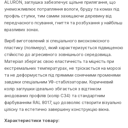
ALURON, заглушка забезпечує щільне прилягання, що
унеможливлює потрапляння вологи, бруду та комах під
профіль стулки, тим самим захищаючи деревину від
передчасного псування, гниття та розбухання у найбільш
вразливих зонах.
Виріб виготовлений зі спеціального високоякісного
пластику (полімеру), який характеризується підвищеною
стійкістю до агресивного зовнішнього середовища.
Матеріал зберігає свою еластичність та міцність при
екстремальних температурах, не тріскається на морозі
та не деформується під прямими сонячними променями
завдяки спеціальним УФ-стабілізаторам. Коричневий
колір заглушки ідеально збігається з відтінком
анодованих профілів (колір C34) та стандартним
фарбуванням RAL 8017, що дозволяє створити візуально
цілісну та естетично завершену конструкцію вікна.
Характеристики товару: