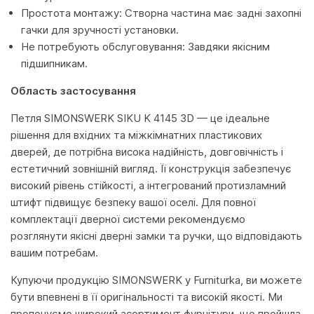
Простота монтажу: Створна частина має задні захопні
гачки для зручності установки.
Не потребують обслуговування: Завдяки якісним
підшипникам.
Область застосування
Петля SIMONSWERK SIKU K 4145 3D — це ідеальне
рішення для вхідних та міжкімнатних пластикових
дверей, де потрібна висока надійність, довговічність і
естетичний зовнішній вигляд. Її конструкція забезпечує
високий рівень стійкості, а інтегрований протизламний
штифт підвищує безпеку вашої оселі. Для повної
комплектації дверної системи рекомендуємо
розглянути якісні дверні замки та ручки, що відповідають
вашим потребам.
Купуючи продукцію SIMONSWERK у Furniturka, ви можете
бути впевнені в її оригінальності та високій якості. Ми
пропонуємо широкий асортимент фурнітури, що пройшла