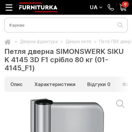
0
UA
Дверна фурнітура
Дверні петлі
Петлі ПВХ двер
Петля дверна SIMONSWERK SIKU
K 4145 3D F1 срібло 80 кг (01-
4145_F1)
Опис
Характеристики
Відгуки
0
Фай