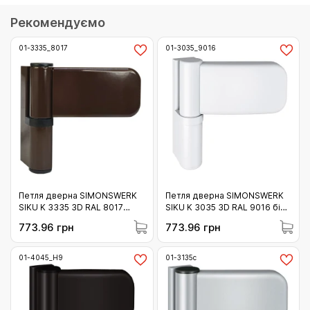
Рекомендуємо
01-3335_8017
01-3035_9016
Петля дверна SIMONSWERK
Петля дверна SIMONSWERK
SIKU K 3335 3D RAL 8017
SIKU K 3035 3D RAL 9016 біла
шоколадно-коричнева 120 кг
120 кг (01-3035_9016)
773.96 грн
773.96 грн
(01-3335_8017)
01-4045_H9
01-3135с