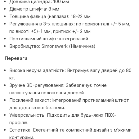
Довжина циліндра: 100 мм
Діаметр штифта: 8 мм
Товщина фальца (наплава): 18-22 мм
Регулювання в 3-х площинах: по горизонталі +/- 5 мм,
по висоті +5/-1 мм, притиск +/- 2 мм
Протизламний штифт: інтегрований
Виробництво: Simonswerk (Німеччина)
Переваги
Висока несуча здатність: Витримує вагу дверей до 80
кг.
Зручне 3D-регулювання: Забезпечує точне
налаштування положення дверей.
Посилений захист: Інтегрований протизламний штифт
для додаткової безпеки.
Універсальність: Підходить для будь-яких ПВХ-
профілів.
Естетика: Елегантний та компактний дизайн з м'якими
контурами.